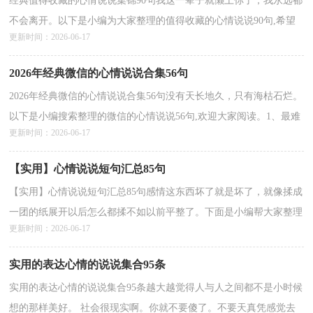
经典值得收藏的心情说说集锦90句我这一辈子就懒上你了，我永远都
不会离开。以下是小编为大家整理的值得收藏的心情说说90句,希望
更新时间：2026-06-17
能够帮助到大家。1、江南呵江南，恬静而淡雅，清丽...
详情>>
2026年经典微信的心情说说合集56句
2026年经典微信的心情说说合集56句没有天长地久，只有海枯石烂。
以下是小编搜索整理的微信的心情说说56句,欢迎大家阅读。1、最难
更新时间：2026-06-17
受的是我们已经分开了，可你还是在我的记忆里嚣...
详情>>
【实用】心情说说短句汇总85句
【实用】心情说说短句汇总85句感情这东西坏了就是坏了，就像揉成
一团的纸展开以后怎么都揉不如以前平整了。下面是小编帮大家整理
更新时间：2026-06-17
的心情说说短句85句,希望能够帮助到大家。1、...
详情>>
实用的表达心情的说说集合95条
实用的表达心情的说说集合95条越大越觉得人与人之间都不是小时候
想的那样美好。 社会很现实啊。你就不要傻了。不要天真凭感觉去