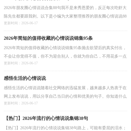
2026年朋友圈心情说说合集88句我不是来秀恩爱的，反正每次吃虾大
陈先生都要跟我剥。以下是小编为大家整理推荐的朋友圈心情说说88
更新时间：2026-06-17
句,希望对大家有所帮助。1、[我真的好想你，但...
详情>>
2026年简短的值得收藏的心情说说锦集95条
2026年简短的值得收藏的心情说说锦集95条抛去欲望后的真实付出，
不会让你觉得不值，你不为迎合别人，你就为你自己，不用花多一点
更新时间：2026-06-17
心思考虑收获，这样就很好。路人，老人，本人，都刻画出轮廓...
详情>>
感悟生活的心情说说
感悟生活的心情说说随着社交网络的迅猛发展，越来越多人热衷于在
网上发布说说，用以分享自己当日的心情和优美的句子。你知道什么
更新时间：2026-06-17
样的说说才是特别的吗？以下是小编为大家收集的感...
详情>>
【热门】2026年流行的心情说说集锦38句
【热门】2026年流行的心情说说集锦38句路上，可能有委屈的泪水；