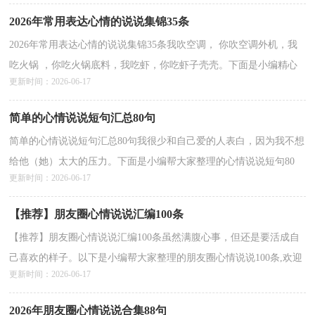
2026年常用表达心情的说说集锦35条
2026年常用表达心情的说说集锦35条我吹空调， 你吹空调外机，我
吃火锅 ，你吃火锅底料，我吃虾，你吃虾子壳壳。下面是小编精心
更新时间：2026-06-17
准备的表达心情的说说35条,欢迎大家借鉴与参考，希望对大...
详情>>
简单的心情说说短句汇总80句
简单的心情说说短句汇总80句我很少和自己爱的人表白，因为我不想
给他（她）太大的压力。下面是小编帮大家整理的心情说说短句80
更新时间：2026-06-17
句,供各位参考。1、酿一滴百花之露带给你漂亮，酿一滴...
详情>>
【推荐】朋友圈心情说说汇编100条
【推荐】朋友圈心情说说汇编100条虽然满腹心事，但还是要活成自
己喜欢的样子。以下是小编帮大家整理的朋友圈心情说说100条,欢迎
更新时间：2026-06-17
阅读与收藏。1、进入，拥有了，交织着毕生美好的回...
详情>>
2026年朋友圈心情说说合集88句