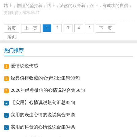
路上，懵懂的坚持着；路上，茫然的取舍着；路上，有成功的自信；
更新时间：2026-06-17
路上，有失败的警醒。生命的丰盈缘于我们心的慈悲，生活美好缘
于...
详情>>
1
2
3
4
5
首页
上一页
下一页
尾页
热门推荐
爱情说说伤感
1
经典值得收藏的心情说说集锦90句
2
2026年经典微信的心情说说合集56句
3
【实用】心情说说短句汇总85句
4
实用的表达心情的说说集合95条
5
实用的抖音的心情说说合集94条
6