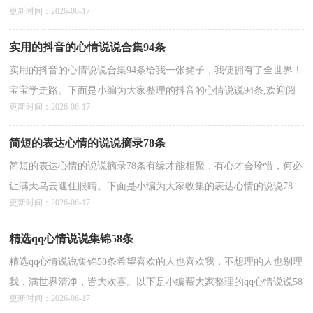
更新时间：2026-06-17
信任了。下面是小编精心整理的表达心情的说...
详情>>
实用的抖音的心情说说合集94条
实用的抖音的心情说说合集94条给我一张凳子，我便拥有了全世界！
宝宝学走路。下面是小编为大家整理的抖音的心情说说94条,欢迎阅
更新时间：2026-06-17
读与收藏。1、蝴蝶依旧恋着花，你却错过我的年华。...
详情>>
简短的表达心情的说说摘录78条
简短的表达心情的说说摘录78条有缘才能相聚，有心才会珍惜，何必
让满天乌云遮住眼睛。下面是小编为大家收集的表达心情的说说78
更新时间：2026-06-17
条,欢迎阅读。1、风云瞬息，年华瞬息，花开瞬息，月盈瞬...
详情>>
精选qq心情说说集锦58条
精选qq心情说说集锦58条希望喜欢的人也喜欢我，不想理的人也别理
我，满世界清净，皆大欢喜。以下是小编帮大家整理的qq心情说说58
更新时间：2026-06-17
条,希望能够帮助到大家。1、每个人的审美观不同、...
详情>>