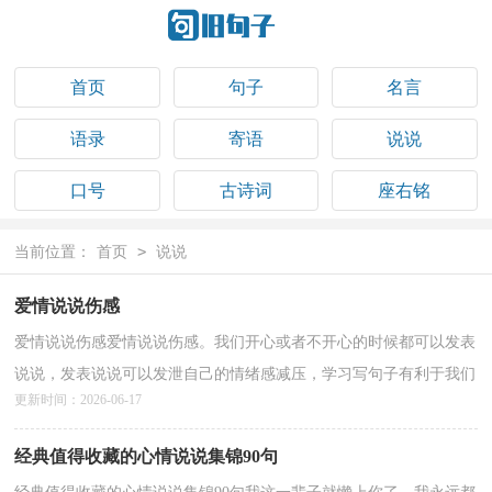
首页
句子
名言
语录
寄语
说说
口号
古诗词
座右铭
祝福语
>
当前位置：
首页
说说
爱情说说伤感
爱情说说伤感爱情说说伤感。我们开心或者不开心的时候都可以发表
说说，发表说说可以发泄自己的情绪感减压，学习写句子有利于我们
更新时间：2026-06-17
描述、赞美这个世界。那么接下来小编带大家一起...
详情>>
经典值得收藏的心情说说集锦90句