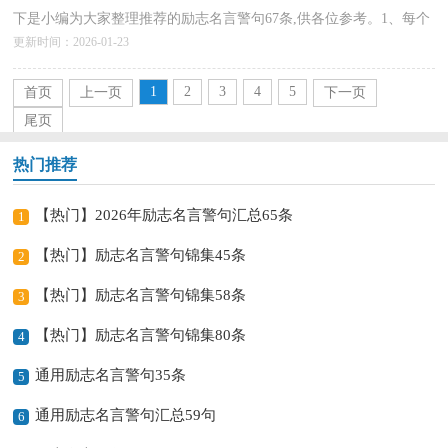
下是小编为大家整理推荐的励志名言警句67条,供各位参考。1、每个
更新时间：2026-01-23
人心中都有一个他，无论多少岁月过去，也不会有人...
详情>>
1
2
3
4
5
首页
上一页
下一页
尾页
热门推荐
【热门】2026年励志名言警句汇总65条
1
【热门】励志名言警句锦集45条
2
【热门】励志名言警句锦集58条
3
【热门】励志名言警句锦集80条
4
通用励志名言警句35条
5
通用励志名言警句汇总59句
6