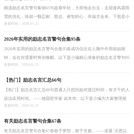
精选励志名言警句集锦65句趁着年轻，大胆地走出去，去迎接风霜雨
雪的洗礼，练就一颗忍耐、豁达、睿智的心，幸福才会来。下面是小
更新时间：2026-01-23
编帮大家整理的励志名言警句65句,仅供参考，欢迎大家...
详情>>
2026年实用的励志名言警句合集95条
2026年实用的励志名言警句合集95条成功信念在人脑中作用就如闹
钟，会在你需要时将你唤醒。以下是小编精心准备的励志名言警句95
更新时间：2026-01-23
条,仅供参考，希望能够帮助到大家。1、直如朱丝绳...
详情>>
【热门】励志名言汇总66句
【热门】励志名言汇总66句普通人只想到如何渡过时间，有才干的人
设法应用时间。——德国哲学家 叔本华。以下是小编为大家整理推
更新时间：2026-01-23
荐的励志名言66句,希望大家喜欢。1、慢慢觉得，...
详情>>
有关励志名言警句合集67条
有关励志名言警句合集67条敢于梦想，敢于失败。——诺曼·沃恩以