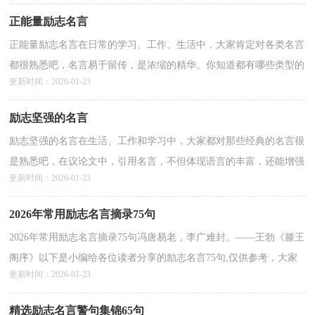
正能量励志名言
正能量励志名言在日常的学习、工作、生活中，大家肯定对各类名言
都很熟悉吧，名言易于留传，是浓缩的精华。你知道都有哪些类型的
更新时间：2026-01-23
名言吗？下面是小编为大家整理的正能量励志名言，供大...
详情>>
励志坚强的名言
励志坚强的名言在生活、工作和学习中，大家都对那些经典的名言很
是熟悉吧，在议论文中，引用名言，不但体现语言的丰富，还能增强
更新时间：2026-01-23
观点的说服力，使文章顿时有了亮色，起到锦上添花的效果。...
详情>>
2026年常用励志名言摘录75句
2026年常用励志名言摘录75句冯唐易老，李广难封。——王勃《滕王
阁序》以下是小编给各位读者分享的励志名言75句,仅供参考，大家
更新时间：2026-01-23
一起来看看吧。1、不经历风雨，又是怎能去见彩虹？挫...
详情>>
精选励志名言警句集锦65句