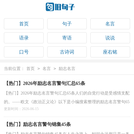
首页
句子
名言
语录
寄语
说说
口号
古诗词
座右铭
祝福语
>
>
当前位置：
首页
名言
励志名言
【热门】2026年励志名言警句汇总65条
【热门】2026年励志名言警句汇总65条人们的自觉行动是受感情支配
的。——欧文《政治正义论》以下是小编搜索整理的励志名言警句65
更新时间：2026-06-15
条,仅供参考，大家一起来看看吧。1、不为不可...
详情>>
【热门】励志名言警句锦集45条