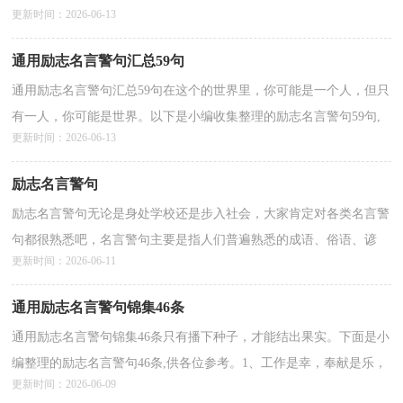
更新时间：2026-06-13
条,欢迎大家前来欣赏。1、当你觉得累的时候，那是因为你...
详情>>
通用励志名言警句汇总59句
通用励志名言警句汇总59句在这个的世界里，你可能是一个人，但只
有一人，你可能是世界。以下是小编收集整理的励志名言警句59句,
更新时间：2026-06-13
欢迎阅读与收藏。1、就像风灌进回忆，痛被吹散，爱却在...
详情>>
励志名言警句
励志名言警句无论是身处学校还是步入社会，大家肯定对各类名言警
句都很熟悉吧，名言警句主要是指人们普遍熟悉的成语、俗语、谚
更新时间：2026-06-11
语、格言、诗词等。什么样的名言警句才是好的名言...
详情>>
通用励志名言警句锦集46条
通用励志名言警句锦集46条只有播下种子，才能结出果实。下面是小
编整理的励志名言警句46条,供各位参考。1、工作是幸，奉献是乐，
更新时间：2026-06-09
快乐是福。2、只要愿意去做，人无所不能。3、努力是...
详情>>