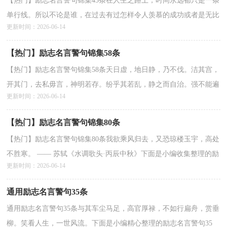
【热门】励志名言警句锦集45条在人生之路上，时间永远都只是一条
单行线。所以不论是谁，在过去有过怎样令人羡慕的成功或者是无比
更新时间：2026-06-14
遗憾的失败，都要学会不为过去的事情而后悔。下面...
详情>>
【热门】励志名言警句锦集58条
【热门】励志名言警句锦集58条天日虚，地日静，乃不伐。洁其宫，
开其门，去私毋言，神明若存。纷乎其若乱，静之而自治。强不能遍
更新时间：2026-06-14
立，智不能尽谋。◆物固有形，形固有名，名当谓之圣人。故必知...
详情>>
【热门】励志名言警句锦集80条
【热门】励志名言警句锦集80条我欲乘风归去，又恐琼楼玉宇，高处
不胜寒。 —— 苏轼《水调歌头·丙辰中秋》下面是小编收集整理的励
更新时间：2026-06-14
志名言警句80条,希望能够帮助到大家。1、理想...
详情>>
通用励志名言警句35条
通用励志名言警句35条与其车尘马足，高官厚禄，不如行扁舟，赏垂
柳。笑看人生，一世风流。下面是小编精心整理的励志名言警句35