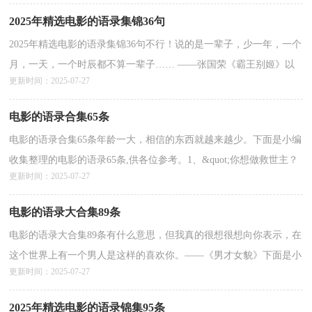
2025年精选电影的语录集锦36句
2025年精选电影的语录集锦36句不行！说的是一辈子，少一年，一个
月，一天，一个时辰都不算一辈子…… ——张国荣《霸王别姬》以
更新时间：2025-07-27
下是小编为大家提供的电影的语录36句,欢迎阅读借鉴。1...
详情>>
电影的语录合集65条
电影的语录合集65条年龄一大，相信的东西就越来越少。下面是小编
收集整理的电影的语录65条,供各位参考。1、&quot;你想做救世主？
更新时间：2025-07-27
&quot;&quot;我不想做什么救世主，我想赚钱&quot;。2、有可能，他
爱你，你...
详情>>
电影的语录大合集89条
电影的语录大合集89条有什么意思，但我真的很想很想向你表示，在
这个世界上有一个男人是这样的喜欢你。——《男才女貌》下面是小
更新时间：2025-07-27
编给各位读者分享的电影的语录89条,希望能够帮...
详情>>
2025年精选电影的语录锦集95条