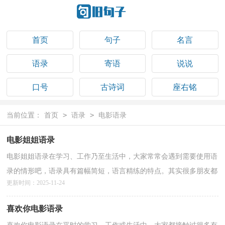
首页
句子
名言
语录
寄语
说说
口号
古诗词
座右铭
祝福语
>
>
当前位置：
首页
语录
电影语录
电影姐姐语录
电影姐姐语录在学习、工作乃至生活中，大家常常会遇到需要使用语
录的情形吧，语录具有篇幅简短，语言精练的特点。其实很多朋友都
更新时间：2025-11-24
不太清楚什么样的语录才是好的语录，以下是小编收集...
详情>>
喜欢你电影语录