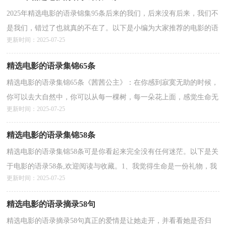
2025年精选电影的语录锦集95条后来的我们，后来没有后来，我们不
是我们，错过了也就真的不在了。以下是小编为大家推荐的电影的语
更新时间：2025-07-25
录95条,欢迎阅读，希望能够对大家有所帮助。1、&quot;你...
详情>>
精选电影的语录集锦65条
精选电影的语录集锦65条《茜茜公主》：在你感到寂寞无助的时候，
你可以去大自然中，你可以从每一棵树，每一朵花上面，感觉生命无
更新时间：2025-07-25
处不在，感觉上帝就在我们身边。以下是小编为大家收集的...
详情>>
精选电影的语录集锦58条
精选电影的语录集锦58条可是你看起来完全没有任何迷茫。以下是关
于电影的语录58条,欢迎阅读与收藏。1、我觉得生命是一份礼物，我
更新时间：2025-07-25
不想浪费它，你不会知道下一手牌会是什么，要学会...
详情>>
精选电影的语录摘录58句
精选电影的语录摘录58句真正的爱情是让她走开，并看看她是否归