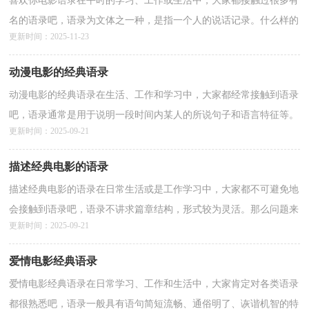
喜欢你电影语录在平时的学习、工作或生活中，大家都接触过很多有
名的语录吧，语录为文体之一种，是指一个人的说话记录。什么样的
更新时间：2025-11-23
语录才是好语录呢？下面是小编为大家整理的喜欢你电...
详情>>
动漫电影的经典语录
动漫电影的经典语录在生活、工作和学习中，大家都经常接触到语录
吧，语录通常是用于说明一段时间内某人的所说句子和语言特征等。
更新时间：2025-09-21
那么你所知道的语录都是什么样子的？下面是小编收...
详情>>
描述经典电影的语录
描述经典电影的语录在日常生活或是工作学习中，大家都不可避免地
会接触到语录吧，语录不讲求篇章结构，形式较为灵活。那么问题来
更新时间：2025-09-21
了，到底什么样的语录才经典呢？以下是小编帮大家整理...
详情>>
爱情电影经典语录
爱情电影经典语录在日常学习、工作和生活中，大家肯定对各类语录
都很熟悉吧，语录一般具有语句简短流畅、通俗明了、诙谐机智的特