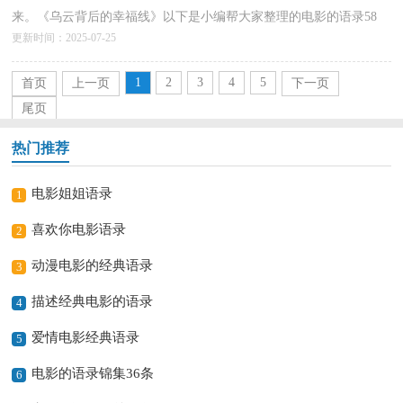
来。《乌云背后的幸福线》以下是小编帮大家整理的电影的语录58
更新时间：2025-07-25
句,仅供参考，欢迎大家阅读。1、&quot;你想做救世主？
&quot;&quot;我...
详情>>
1
2
3
4
5
首页
上一页
下一页
尾页
热门推荐
电影姐姐语录
1
喜欢你电影语录
2
动漫电影的经典语录
3
描述经典电影的语录
4
爱情电影经典语录
5
电影的语录锦集36条
6