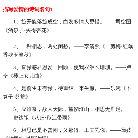
描写爱情的诗词名句1
1、旋开旋落旋成空，白发多情人更惜。——司空图
《酒泉子·买得杏花》
2、一种相思，两处闲愁。——李清照《一剪梅·红藕
香残玉簟秋》
3、直缘感君恩爱一回顾，使我双泪长珊珊。——卢
仝《楼上女儿曲》
4、是前生未有缘，待重结、来生愿。——乐婉《卜
算子·答施》
5、应难奈，故人天际，望彻淮山，相思无雁足。
——史达祖《八归·秋江带雨》
6、相思已是不曾闲，又那得、工夫咒你。——蜀妓