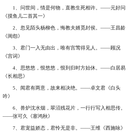
1、问世间，情是何物，直教生死相许。——元好问
《摸鱼儿二首其一》
2、忽见陌头杨柳色，悔教夫婿觅封侯。——王昌龄
《闺怨》
3、君门一入无由出，唯有宫莺得见人。——顾况
《宫词》
4、思悠悠，恨悠悠，恨到归时方始休。——白居易
《长相思》
5、闻君有两意，故来相决绝。——卓文君《白头
吟》
6、兽炉沈水烟，翠沼残花片，一行行写入相思传。
——张可久《塞鸿秋》
7、君宠益娇态，君怜无是非。——王维《西施咏》