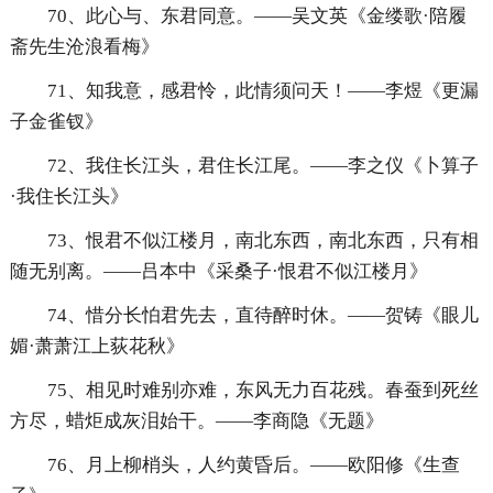
70、此心与、东君同意。——吴文英《金缕歌·陪履
斋先生沧浪看梅》
71、知我意，感君怜，此情须问天！——李煜《更漏
子金雀钗》
72、我住长江头，君住长江尾。——李之仪《卜算子
·我住长江头》
73、恨君不似江楼月，南北东西，南北东西，只有相
随无别离。——吕本中《采桑子·恨君不似江楼月》
74、惜分长怕君先去，直待醉时休。——贺铸《眼儿
媚·萧萧江上荻花秋》
75、相见时难别亦难，东风无力百花残。春蚕到死丝
方尽，蜡炬成灰泪始干。——李商隐《无题》
76、月上柳梢头，人约黄昏后。——欧阳修《生查