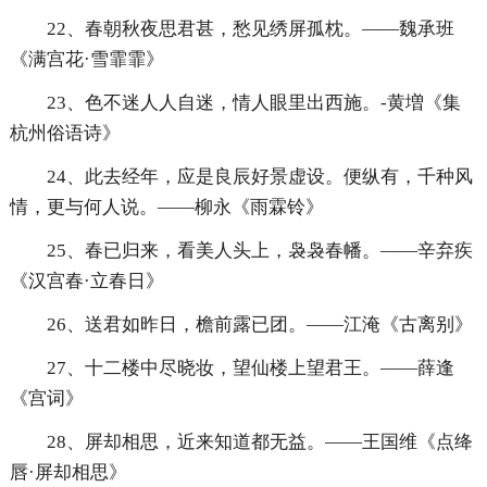
22、春朝秋夜思君甚，愁见绣屏孤枕。——魏承班
《满宫花·雪霏霏》
23、色不迷人人自迷，情人眼里出西施。-黄増《集
杭州俗语诗》
24、此去经年，应是良辰好景虚设。便纵有，千种风
情，更与何人说。——柳永《雨霖铃》
25、春已归来，看美人头上，袅袅春幡。——辛弃疾
《汉宫春·立春日》
26、送君如昨日，檐前露已团。——江淹《古离别》
27、十二楼中尽晓妆，望仙楼上望君王。——薛逢
《宫词》
28、屏却相思，近来知道都无益。——王国维《点绛
唇·屏却相思》