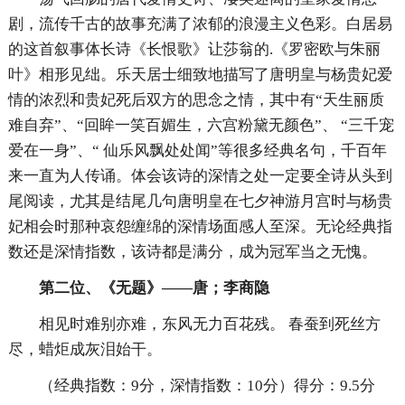
剧，流传千古的故事充满了浓郁的浪漫主义色彩。白居易
的这首叙事体长诗《长恨歌》让莎翁的.《罗密欧与朱丽
叶》相形见绌。乐天居士细致地描写了唐明皇与杨贵妃爱
情的浓烈和贵妃死后双方的思念之情，其中有“天生丽质
难自弃”、“回眸一笑百媚生，六宫粉黛无颜色”、 “三千宠
爱在一身”、“ 仙乐风飘处处闻”等很多经典名句，千百年
来一直为人传诵。体会该诗的深情之处一定要全诗从头到
尾阅读，尤其是结尾几句唐明皇在七夕神游月宫时与杨贵
妃相会时那种哀怨缠绵的深情场面感人至深。无论经典指
数还是深情指数，该诗都是满分，成为冠军当之无愧。
第二位、《无题》——唐；李商隐
相见时难别亦难，东风无力百花残。 春蚕到死丝方
尽，蜡炬成灰泪始干。
（经典指数：9分，深情指数：10分）得分：9.5分