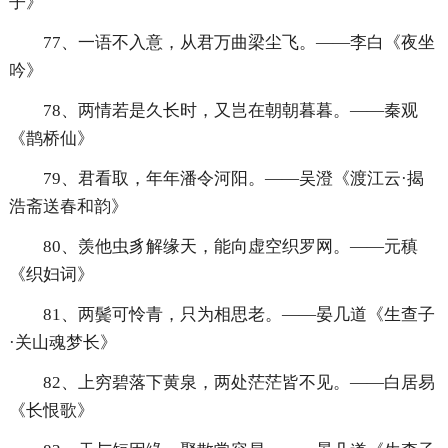
子》
77、一语不入意，从君万曲梁尘飞。——李白《夜坐
吟》
78、两情若是久长时，又岂在朝朝暮暮。——秦观
《鹊桥仙》
79、君看取，年年潘令河阳。——吴澄《渡江云·揭
浩斋送春和韵》
80、羡他虫豸解缘天，能向虚空织罗网。——元稹
《织妇词》
81、两鬓可怜青，只为相思老。——晏几道《生查子
·关山魂梦长》
82、上穷碧落下黄泉，两处茫茫皆不见。——白居易
《长恨歌》