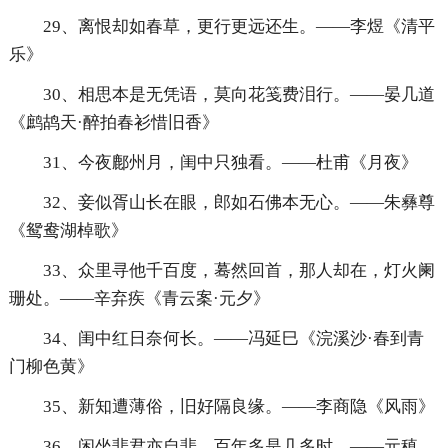
29、离恨却如春草，更行更远还生。——李煜《清平
乐》
30、相思本是无凭语，莫向花笺费泪行。——晏几道
《鹧鸪天·醉拍春衫惜旧香》
31、今夜鄜州月，闺中只独看。——杜甫《月夜》
32、妾似胥山长在眼，郎如石佛本无心。——朱彝尊
《鸳鸯湖棹歌》
33、众里寻他千百度，蓦然回首，那人却在，灯火阑
珊处。——辛弃疾《青云案·元夕》
34、闺中红日奈何长。——冯延巳《浣溪沙·春到青
门柳色黄》
35、新知遭薄俗，旧好隔良缘。——李商隐《风雨》
36、闲坐悲君亦自悲，百年多是几多时。——元稹