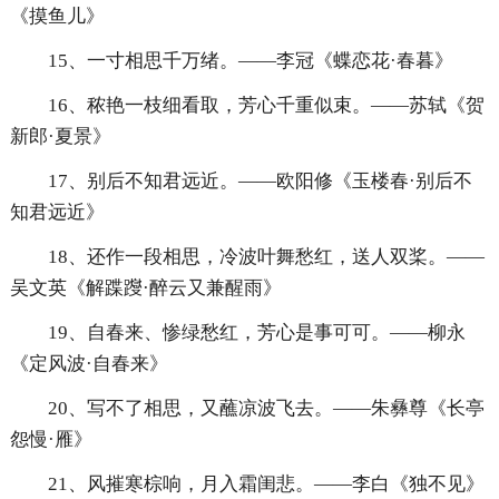
《摸鱼儿》
15、一寸相思千万绪。——李冠《蝶恋花·春暮》
16、秾艳一枝细看取，芳心千重似束。——苏轼《贺
新郎·夏景》
17、别后不知君远近。——欧阳修《玉楼春·别后不
知君远近》
18、还作一段相思，冷波叶舞愁红，送人双桨。——
吴文英《解蹀躞·醉云又兼醒雨》
19、自春来、惨绿愁红，芳心是事可可。——柳永
《定风波·自春来》
20、写不了相思，又蘸凉波飞去。——朱彝尊《长亭
怨慢·雁》
21、风摧寒棕响，月入霜闺悲。——李白《独不见》