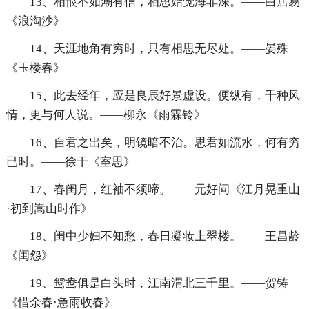
13、相恨不如潮有信，相思始觉海非深。——白居易
《浪淘沙》
14、天涯地角有穷时，只有相思无尽处。——晏殊
《玉楼春》
15、此去经年，应是良辰好景虚设。便纵有，千种风
情，更与何人说。——柳永《雨霖铃》
16、自君之出矣，明镜暗不治。思君如流水，何有穷
已时。——徐干《室思》
17、春闺月，红袖不须啼。——元好问《江月晃重山
·初到嵩山时作》
18、闺中少妇不知愁，春日凝妆上翠楼。——王昌龄
《闺怨》
19、鸳鸯俱是白头时，江南渭北三千里。——贺铸
《惜余春·急雨收春》