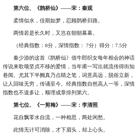
第六位、《鹊桥仙》——宋：秦观
柔情似水，佳期如梦，忍顾鹊桥归路。
两情若是长久时，又岂在朝朝幕幕。
（经典指数：8分，深情指数： 7分）得分：7.5分
秦少游的这首《鹊桥仙》借牛郎织女每年相会的神话
传说来歌颂坚贞不移的爱情，当年甫一写出就流传得街知
巷闻。尤其下半阙真乃点睛之笔，词意高远，脱俗立新，
让人回味无穷，传诵至今。经典指数自然高人一等，深情
指数也不遑多让，顺理成章排列第六。
第七位、《一剪梅》——宋：李清照
花自飘零水自流，一种相思，两处闲愁。
此情无计可消除，才下眉头，却上心头。