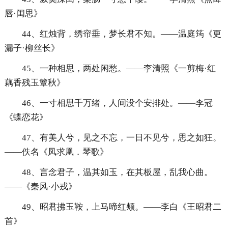
唇·闺思》
44、红烛背，绣帘垂，梦长君不知。——温庭筠《更
漏子·柳丝长》
45、一种相思，两处闲愁。——李清照《一剪梅·红
藕香残玉簟秋》
46、一寸相思千万绪，人间没个安排处。——李冠
《蝶恋花》
47、有美人兮，见之不忘，一日不见兮，思之如狂。
——佚名《凤求凰．琴歌》
48、言念君子，温其如玉，在其板屋，乱我心曲。
——《秦风·小戎》
49、昭君拂玉鞍，上马啼红颊。——李白《王昭君二
首》