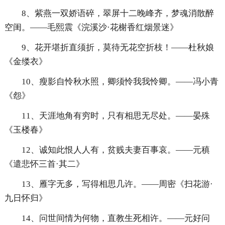
8、紫燕一双娇语碎，翠屏十二晚峰齐，梦魂消散醉
空闺。——毛熙震《浣溪沙·花榭香红烟景迷》
9、花开堪折直须折，莫待无花空折枝！——杜秋娘
《金缕衣》
10、瘦影自怜秋水照，卿须怜我我怜卿。——冯小青
《怨》
11、天涯地角有穷时，只有相思无尽处。——晏殊
《玉楼春》
12、诚知此恨人人有，贫贱夫妻百事哀。——元稹
《遣悲怀三首·其二》
13、雁字无多，写得相思几许。——周密《扫花游·
九日怀归》
14、问世间情为何物，直教生死相许。——元好问