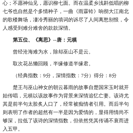
心；不愿神仙见，愿识柳七面。而在温柔乡浅斟低唱的柳
七爷也自然是个多情种子，一曲《雨霖铃》响彻大江南北
的歌楼舞场，凄冷秀丽的填词的诉尽了人间离愁别恨，令
人感受到难分难舍的款款深情。
第五位、《离思》--唐：元稹
曾经沧海难为水，除却巫山不是云。
取次花丛懒回顾，半缘修道半缘君。
（经典指数：9分，深情指数：7分）得分：8分
楚王与巫山神女的朝云暮雨的故事自楚国宋玉时就开
始传唱，元稹以该故事作为背景来深情追忆亡妻。该诗尤
其是前半句太脍炙人口了，经常被痴情者引用。而后半句
则表明了作者的超然有一半是因为爱情的，显得用情尚不
够深，拉低了该诗的深情指数，但依然凭其传诵不衰而进
入五甲。