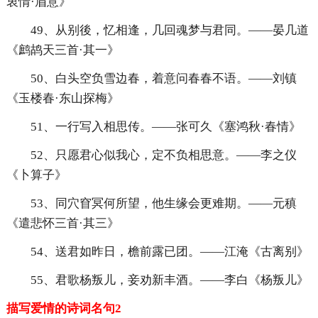
衷情·眉意》
49、从别後，忆相逢，几回魂梦与君同。——晏几道
《鹧鸪天三首·其一》
50、白头空负雪边春，着意问春春不语。——刘镇
《玉楼春·东山探梅》
51、一行写入相思传。——张可久《塞鸿秋·春情》
52、只愿君心似我心，定不负相思意。——李之仪
《卜算子》
53、同穴窅冥何所望，他生缘会更难期。——元稹
《遣悲怀三首·其三》
54、送君如昨日，檐前露已团。——江淹《古离别》
55、君歌杨叛儿，妾劝新丰酒。——李白《杨叛儿》
描写爱情的诗词名句2