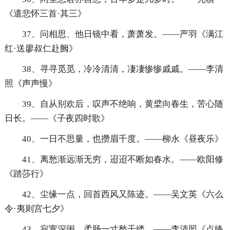
《遣悲怀三首·其三》
37、问相思、他日镜中看，萧萧发。——严羽《满江
红·送廖叔仁赴阙》
38、寻寻觅觅，冷冷清清，凄凄惨惨戚戚。——李清
照《声声慢》
39、自从别欢后，叹声不绝响，黄檗向春生，苦心随
日长。——《子夜四时歌》
40、一日不思量，也攒眉千度。——柳永《昼夜乐》
41、离愁渐远渐无穷，迢迢不断如春水。——欧阳修
《踏莎行》
42、尘缘一点，回首西风又陈迹。——吴文英《六么
令·夷则宫七夕》
43、寂寞深闺，柔肠一寸愁千缕。——李清照《点绛