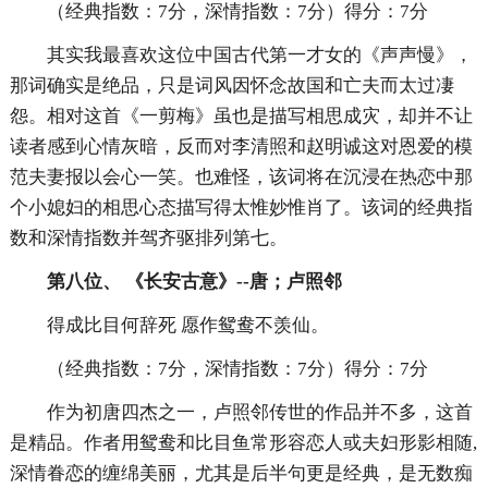
（经典指数：7分，深情指数：7分）得分：7分
其实我最喜欢这位中国古代第一才女的《声声慢》，
那词确实是绝品，只是词风因怀念故国和亡夫而太过凄
怨。相对这首《一剪梅》虽也是描写相思成灾，却并不让
读者感到心情灰暗，反而对李清照和赵明诚这对恩爱的模
范夫妻报以会心一笑。也难怪，该词将在沉浸在热恋中那
个小媳妇的相思心态描写得太惟妙惟肖了。该词的经典指
数和深情指数并驾齐驱排列第七。
第八位、 《长安古意》--唐；卢照邻
得成比目何辞死 愿作鸳鸯不羡仙。
（经典指数：7分，深情指数：7分）得分：7分
作为初唐四杰之一，卢照邻传世的作品并不多，这首
是精品。作者用鸳鸯和比目鱼常形容恋人或夫妇形影相随,
深情眷恋的缠绵美丽，尤其是后半句更是经典，是无数痴