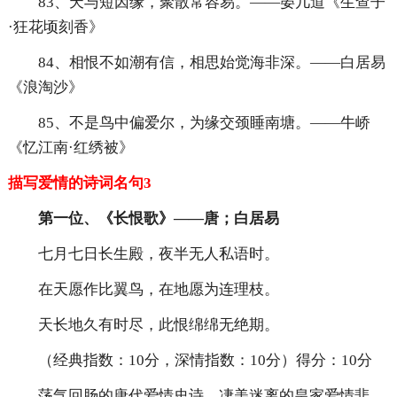
83、天与短因缘，聚散常容易。——晏几道《生查子
·狂花顷刻香》
84、相恨不如潮有信，相思始觉海非深。——白居易
《浪淘沙》
85、不是鸟中偏爱尔，为缘交颈睡南塘。——牛峤
《忆江南·红绣被》
描写爱情的诗词名句3
第一位、《长恨歌》——唐；白居易
七月七日长生殿，夜半无人私语时。
在天愿作比翼鸟，在地愿为连理枝。
天长地久有时尽，此恨绵绵无绝期。
（经典指数：10分，深情指数：10分）得分：10分
荡气回肠的唐代爱情史诗、凄美迷离的皇家爱情悲