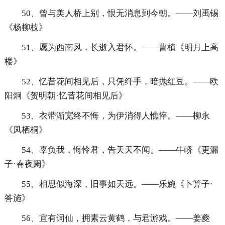
50、曾与美人桥上别，恨无消息到今朝。——刘禹锡
《杨柳枝》
51、愿为西南风，长逝入君怀。——曹植《明月上高
楼》
52、忆昔花间相见后，只凭纤手，暗抛红豆。——欧
阳炯《贺明朝·忆昔花间相见后》
53、衣带渐宽终不悔，为伊消得人憔悴。——柳永
《凤栖桐》
54、辜负我，悔怜君，告天天不闻。——牛峤《更漏
子·春夜阑》
55、相思似海深，旧事如天远。——乐婉《卜算子·
答施》
56、宜有词仙，拥素云黄鹤，与君游戏。——姜夔