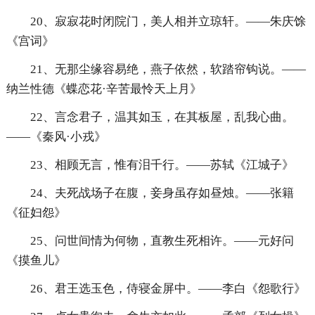
20、寂寂花时闭院门，美人相并立琼轩。——朱庆馀
《宫词》
21、无那尘缘容易绝，燕子依然，软踏帘钩说。——
纳兰性德《蝶恋花·辛苦最怜天上月》
22、言念君子，温其如玉，在其板屋，乱我心曲。
——《秦风·小戎》
23、相顾无言，惟有泪千行。——苏轼《江城子》
24、夫死战场子在腹，妾身虽存如昼烛。——张籍
《征妇怨》
25、问世间情为何物，直教生死相许。——元好问
《摸鱼儿》
26、君王选玉色，侍寝金屏中。——李白《怨歌行》