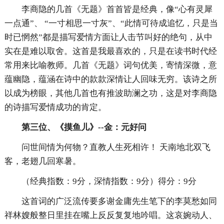
李商隐的几首《无题》首首皆是经典，像“心有灵犀
一点通”、 “一寸相思一寸灰”、“此情可待成追忆，只是当
时已惘然”都是描写爱情方面让人击节叫好的绝句，从中
实在是难以取舍。这首是我最喜欢的，只是在读书时代经
常用来比喻教师。几首《无题》词句优美，寄情深微，意
蕴幽隐，蕴涵在诗中的款款深情让人回味无穷。该诗之所
以成为榜眼，其他几首也有推波助澜之功，这是对李商隐
的诗描写爱情成功的肯定。
第三位、《摸鱼儿》--金：元好问
问世间情为何物？直教人生死相许！ 天南地北双飞
客，老翅几回寒暑。
（经典指数：9分，深情指数：9分）得分：9分
这首词的广泛流传要多谢金庸先生笔下的李莫愁如同
祥林嫂般整日里挂在嘴上反反复复地吟唱。这哀婉动人、