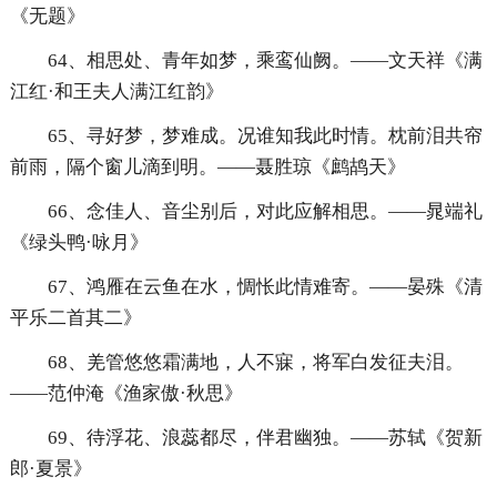
《无题》
64、相思处、青年如梦，乘鸾仙阙。——文天祥《满
江红·和王夫人满江红韵》
65、寻好梦，梦难成。况谁知我此时情。枕前泪共帘
前雨，隔个窗儿滴到明。——聂胜琼《鹧鸪天》
66、念佳人、音尘别后，对此应解相思。——晁端礼
《绿头鸭·咏月》
67、鸿雁在云鱼在水，惆怅此情难寄。——晏殊《清
平乐二首其二》
68、羌管悠悠霜满地，人不寐，将军白发征夫泪。
——范仲淹《渔家傲·秋思》
69、待浮花、浪蕊都尽，伴君幽独。——苏轼《贺新
郎·夏景》