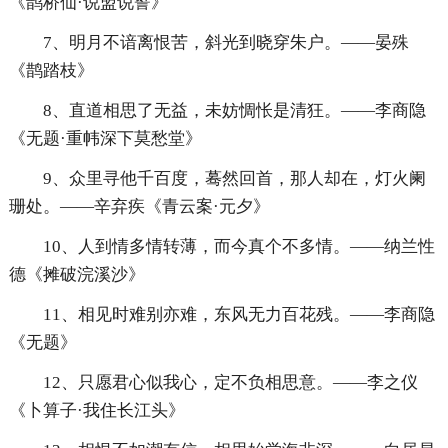
《鹊桥仙·说盟说誓》
7、明月不谙离恨苦，斜光到晓穿朱户。——晏殊
《鹊踏枝》
8、直道相思了无益，未妨惆怅是清狂。——李商隐
《无题·重帏深下莫愁堂》
9、众里寻他千百度，蓦然回首，那人却在，灯火阑
珊处。——辛弃疾《青云案·元夕》
10、人到情多情转薄，而今真个不多情。——纳兰性
德《摊破浣溪沙》
11、相见时难别亦难，东风无力百花残。——李商隐
《无题》
12、只愿君心似我心，定不负相思意。——李之仪
《卜算子·我住长江头》