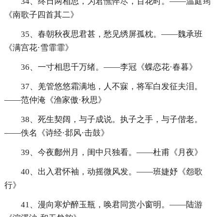
34、终日两相思，为君憔悴尽，百花时。——温庭筠
《南歌子四首其二》
35、春朝秋夜思君甚，愁见绣屏孤枕。——魏承班
《满宫花·雪霏霏》
36、一寸相思千万绪。——李冠《蝶恋花·春暮》
37、羌管悠悠霜满地，人不寐，将军白发征夫泪。
——范仲淹《渔家傲·秋思》
38、死生契阔，与子成说。执子之手，与子偕老。
——佚名《诗经·邶风·击鼓》
39、今夜鄜州月，闺中只独看。——杜甫《月夜》
40、出入君怀袖，动摇微风发。——班婕妤《怨歌
行》
41、漫向寒炉醉玉瓶，唤君同赏小窗明。——陆游