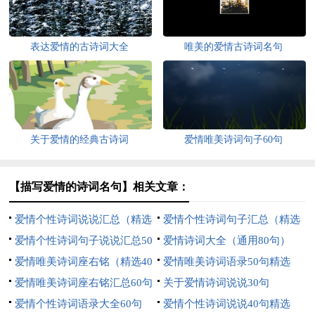
表达爱情的古诗词大全
唯美的爱情古诗词名句
关于爱情的经典古诗词
爱情唯美诗词句子60句
【描写爱情的诗词名句】相关文章：
爱情个性诗词说说汇总（精选
爱情个性诗词句子汇总（精选
70句）
爱情个性诗词句子说说汇总50
100句）
爱情诗词大全（通用80句）
句精选
爱情唯美诗词座右铭（精选40
爱情唯美诗词语录50句精选
句）
爱情唯美诗词座右铭汇总60句
关于爱情诗词说说30句
爱情个性诗词语录大全60句
爱情个性诗词说说40句精选