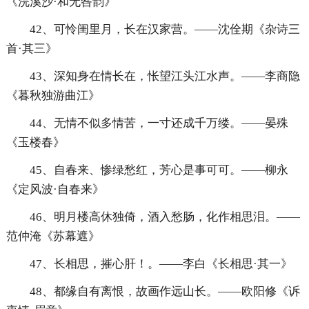
《浣溪沙·和无咎韵》
42、可怜闺里月，长在汉家营。——沈佺期《杂诗三
首·其三》
43、深知身在情长在，怅望江头江水声。——李商隐
《暮秋独游曲江》
44、无情不似多情苦，一寸还成千万缕。——晏殊
《玉楼春》
45、自春来、惨绿愁红，芳心是事可可。——柳永
《定风波·自春来》
46、明月楼高休独倚，酒入愁肠，化作相思泪。——
范仲淹《苏幕遮》
47、长相思，摧心肝！。——李白《长相思·其一》
48、都缘自有离恨，故画作远山长。——欧阳修《诉