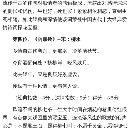
流传千古的佳句对痴情者的感触极深，流露出对感情深深
的惆怅和忧伤。生也好，死也罢！紧紧相依相恋，直到生
死相随。如此经典和深情使该词荣登中国古代十大经典爱
情诗词探花宝座。
第四位、《雨霖铃》--宋：柳永
多情自古伤离别，更那堪、冷落清秋节。
今宵酒醒何处？杨柳岸，晓风残月。
此去经年。应是良辰好景虚设。
便纵有千种风情，更与何人说。
（经典指数：8分，深情指数：9分）得分：8.5分
风流不羁的柳七爷一生大半时间在烟花柳巷里倚红偎
翠，有点像大观园里的贾宝玉。连沦落风尘的歌妓的心声
都是：不愿君王召，愿得柳七叫；不愿千黄金，愿得柳七