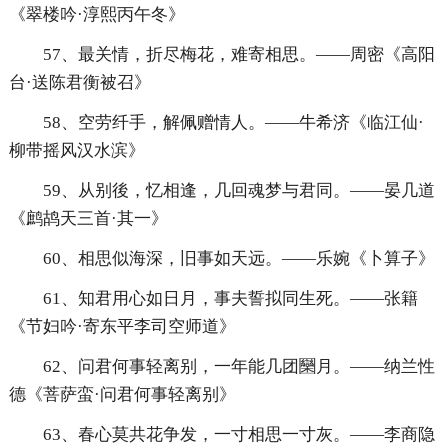
《翠楼吟·淳熙丙午冬》
57、最关情，折尽梅花，难寄相思。——周密《高阳
台·送陈君衡被召》
58、空劳纤手，解佩赠情人。——牛希济《临江仙·
柳带摇风汉水滨》
59、从别後，忆相逢，几回魂梦与君同。——晏几道
《鹧鸪天三首·其一》
60、相思似海深，旧事如天远。——乐婉《卜算子》
61、知君用心如日月，事夫誓拟同生死。——张籍
《节妇吟·寄东平李司空师道》
62、问君何事轻离别，一年能几团圞月。——纳兰性
德《菩萨蛮·问君何事轻离别》
63、春心莫共花争发，一寸相思一寸灰。——李商隐