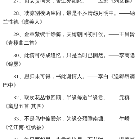
27、贞女贵徇夫，舍生亦如此。——孟郊《列女操》
28、凄凉别後两应同，最是不胜清怨月明中。——纳
兰性德《虞美人》
29、金章紫绶千馀骑，夫婿朝回初拜侯。——王昌龄
《青楼曲二首》
30、此情可待成追忆，只是当时已惘然。——李商隐
《锦瑟》
31、思归未可得，书此谢情人。——李白《送郄昂谪
巴中》
32、取次花丛懒回顾，半缘修道半缘君。——元稹
《离思五首·其四》
33、不是鸟中偏爱尔，为缘交颈睡南塘。——牛峤
《忆江南·红绣被》