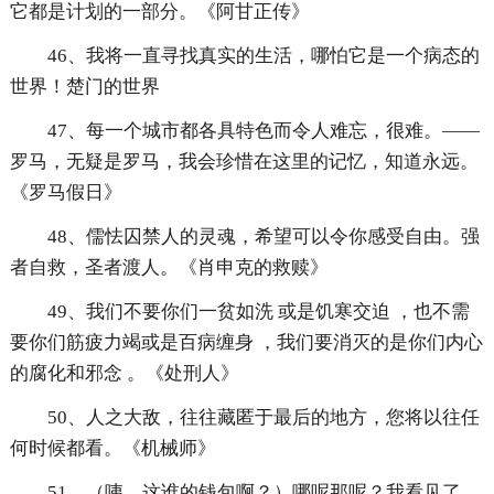
它都是计划的一部分。《阿甘正传》
46、我将一直寻找真实的生活，哪怕它是一个病态的
世界！楚门的世界
47、每一个城市都各具特色而令人难忘，很难。——
罗马，无疑是罗马，我会珍惜在这里的记忆，知道永远。
《罗马假日》
48、儒怯囚禁人的灵魂，希望可以令你感受自由。强
者自救，圣者渡人。《肖申克的救赎》
49、我们不要你们一贫如洗 或是饥寒交迫 ，也不需
要你们筋疲力竭或是百病缠身 ，我们要消灭的是你们内心
的腐化和邪念 。《处刑人》
50、人之大敌，往往藏匿于最后的地方，您将以往任
何时候都看。《机械师》
51、（咦，这谁的钱包啊？）哪呢那呢？我看见了，