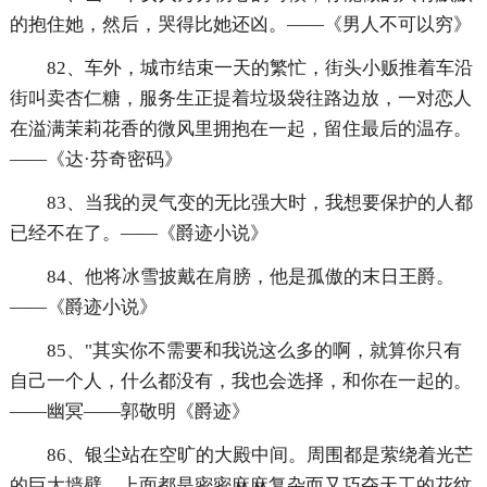
的抱住她，然后，哭得比她还凶。——《男人不可以穷》
82、车外，城市结束一天的繁忙，街头小贩推着车沿
街叫卖杏仁糖，服务生正提着垃圾袋往路边放，一对恋人
在溢满茉莉花香的微风里拥抱在一起，留住最后的温存。
——《达·芬奇密码》
83、当我的灵气变的无比强大时，我想要保护的人都
已经不在了。——《爵迹小说》
84、他将冰雪披戴在肩膀，他是孤傲的末日王爵。
——《爵迹小说》
85、"其实你不需要和我说这么多的啊，就算你只有
自己一个人，什么都没有，我也会选择，和你在一起的。
——幽冥——郭敬明《爵迹》
86、银尘站在空旷的大殿中间。周围都是萦绕着光芒
的巨大墙壁，上面都是密密麻麻复杂而又巧夺天工的花纹