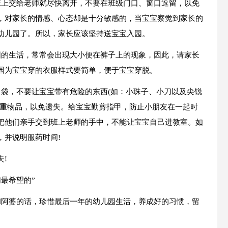
班上交给老师就尽快离开，不要在班级门口、窗口逗留，以免
，对家长的情感、心态却是十分敏感的，当宝宝察觉到家长的
幼儿园了。所以，家长应该坚持送宝宝入园。
园的生活，常常会出现大小便在裤子上的现象，因此，请家长
园为宝宝穿的衣服样式要简单，便于宝宝穿脱。
口袋，不要让宝宝带有危险的东西(如：小珠子、小刀以及尖锐
贵重物品，以免遗失。给宝宝勤剪指甲，防止小朋友在一起时
把他们亲手交到班上老师的手中，不能让宝宝自己进教室。如
，并说明服药时间!
!
们最希望的”
师和阿婆的话，珍惜最后一年的幼儿园生活，养成好的习惯，留