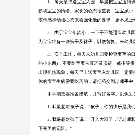
1、每天坚持送宝宝入园，早晨把宝宝送到
影响宝宝的情绪。家长的心态很重要，宝宝虽小
依恋感和动摇心态就会强化他的要求，更不愿上
2、由于宝宝年龄小，一下子不能适应幼儿
为宝宝准备一些裤子及袜子，以便替换。来幼儿
3、安全工作，每天来幼儿园要检查宝宝的
的小东西)，不要给宝宝带耳环及项链、戒指等
出现抓伤现象，每天早上送宝宝入幼儿园一定要
你的宝宝生病需要吃药的，请把药交到老师手中
本学期需要准备蜡笔，并写好名字。以免丢失
1. 我最想对孩子说：“孩子，你的快乐是我
2. 我最想对孩子说：”升入大班了，听老
下完美的记忆。“