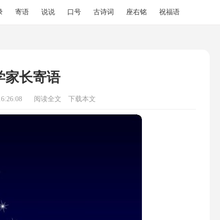
录
寄语
说说
口号
古诗词
座右铭
祝福语
学家长寄语
6:26:08
阅读全文
下载本文