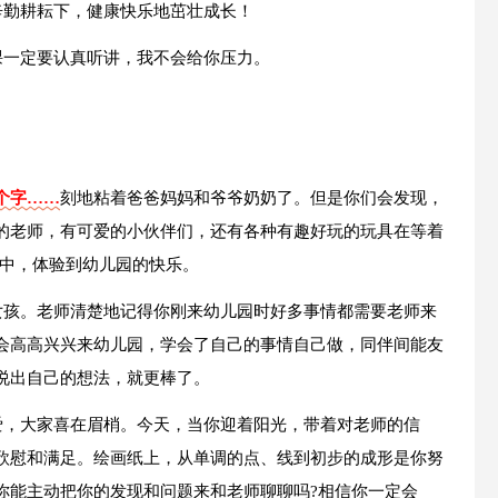
的辛勤耕耘下，健康快乐地茁壮成长！
上课一定要认真听讲，我不会给你压力。
。
3个字……
刻地粘着爸爸妈妈和爷爷奶奶了。但是你们会发现，
的老师，有可爱的小伙伴们，还有各种有趣好玩的玩具在等着
之中，体验到幼儿园的快乐。
小女孩。老师清楚地记得你刚来幼儿园时好多事情都需要老师来
会高高兴兴来幼儿园，学会了自己的事情自己做，同伴间能友
说出自己的想法，就更棒了。
可爱，大家喜在眉梢。今天，当你迎着阳光，带着对老师的信
欣慰和满足。绘画纸上，从单调的点、线到初步的成形是你努
你能主动把你的发现和问题来和老师聊聊吗?相信你一定会