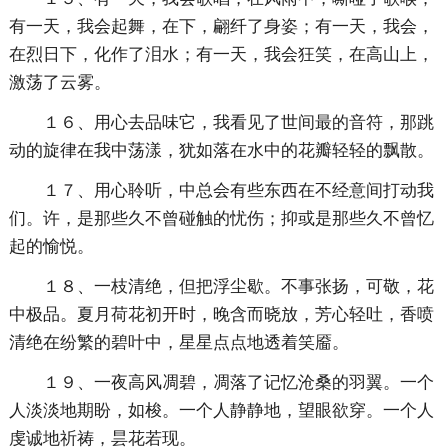
有一天，我会起舞，在下，翩纤了身姿；有一天，我会，
在烈日下，化作了泪水；有一天，我会狂笑，在高山上，
激荡了云雾。
１６、用心去品味它，我看见了世间最的音符，那跳
动的旋律在我中荡漾，犹如落在水中的花瓣轻轻的飘散。
１７、用心聆听，中总会有些东西在不经意间打动我
们。许，是那些久不曾碰触的忧伤；抑或是那些久不曾忆
起的愉悦。
１８、一枝清绝，但把浮尘歇。不事张扬，可敬，花
中极品。夏月荷花初开时，晚含而晓放，芳心轻吐，香喷
清绝在纷繁的碧叶中，星星点点地透着笑靥。
１９、一夜高风凋碧，凋落了记忆沧桑的羽翼。一个
人淡淡地期盼，如梭。一个人静静地，望眼欲穿。一个人
虔诚地祈祷，昙花若现。