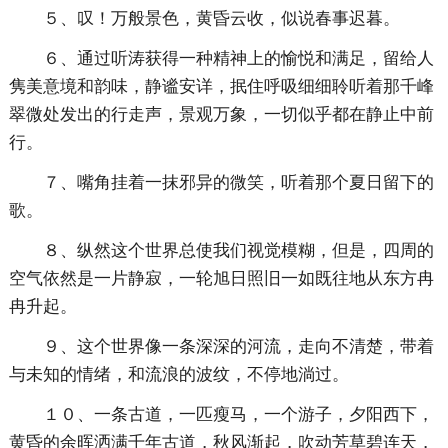
５、叹！万般景色，黄昏云收，似说春事迟暮。
６、通过听涛获得一种精神上的愉悦和满足，留给人
隽美意境和韵味，静谧安详，抿住呼吸细细聆听着那千峰
翠微处发出的行走声，景观万象，一切似乎都在静止中前
行。
７、嘴角挂着一抹邪异的微笑，听着那个夏日留下的
歌。
８、纵然这个世界总使我们视觉模糊，但是，四周的
空气依然是一片静寂，一轮旭日照旧一如既往地从东方冉
冉升起。
９、这个世界像一条深深的河流，走向不清楚，带着
与未知的情绪，和流浪的波纹，不停地淌过。
１０、一条古道，一匹瘦马，一个游子，夕阳西下，
黄昏的余晖洒满千年古道，秋风渐起，吹动芳草碧连天，