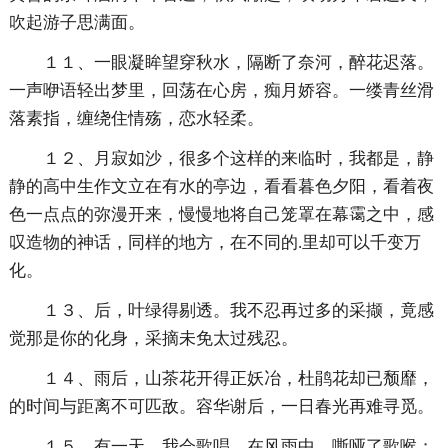
吹起游子思满面。
１１、一眼凝眸望穿秋水，隔断了奈河，醉花迟落。
一声咿语轻出梦里，回荡在心房，痴月娇容。一缕青丝滑
落素指，缠绕住情殇，恋水轻柔。
１２、月寂如沙，很多个这样的来临时，我都是，静
静的高中生作文立在有水的亭边，看看暮色夕阳，看着夜
色一点点的弥漫开来，慢慢地将自己笼罩在幕霭之中，感
叹造物的神话，同样的地方，在不同的.里却可以千变万
化。
１３、后，叶绿得剔透。我不忍再过多的采撷，竟感
觉那是你的化身，采摘未免太过残忍。
１４、雨后，山茶花开得正妖冶，杜鹃花却已颓靡，
的时间与距离不可匹敌。容华谢后，一日春光再难寻觅。
１５、有一天，我会歌唱，在风雨中，嘶哑了歌喉；