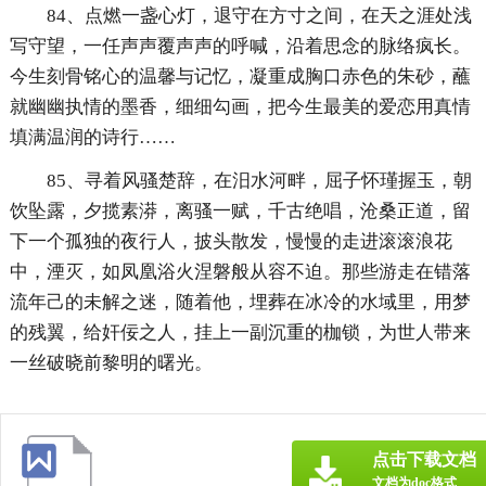
84、点燃一盏心灯，退守在方寸之间，在天之涯处浅
写守望，一任声声覆声声的呼喊，沿着思念的脉络疯长。
今生刻骨铭心的温馨与记忆，凝重成胸口赤色的朱砂，蘸
就幽幽执情的墨香，细细勾画，把今生最美的爱恋用真情
填满温润的诗行……
85、寻着风骚楚辞，在汨水河畔，屈子怀瑾握玉，朝
饮坠露，夕揽素漭，离骚一赋，千古绝唱，沧桑正道，留
下一个孤独的夜行人，披头散发，慢慢的走进滚滚浪花
中，湮灭，如凤凰浴火涅磐般从容不迫。那些游走在错落
流年己的未解之迷，随着他，埋葬在冰冷的水域里，用梦
的残翼，给奸佞之人，挂上一副沉重的枷锁，为世人带来
一丝破晓前黎明的曙光。
点击下载文档
文档为doc格式