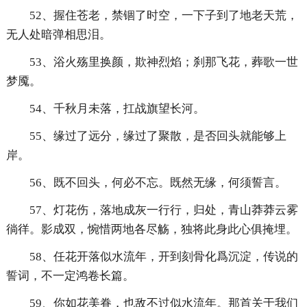
52、握住苍老，禁锢了时空，一下子到了地老天荒，
无人处暗弹相思泪。
53、浴火殇里换颜，欺神烈焰；刹那飞花，葬歌一世
梦魇。
54、千秋月未落，扛战旗望长河。
55、缘过了远分，缘过了聚散，是否回头就能够上
岸。
56、既不回头，何必不忘。既然无缘，何须誓言。
57、灯花伤，落地成灰一行行，归处，青山莽莽云雾
徜徉。影成双，惋惜两地各尽觞，独将此身此心俱掩埋。
58、任花开落似水流年，开到刻骨化爲沉淀，传说的
誓词，不一定鸿卷长篇。
59、你如花美眷，也敌不过似水流年。那首关于我们