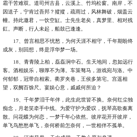
霜干苦难双。道司州古县，云溪上、竹坞松窗。南岸，不
因送子，宁肯过吾邦？摐摐，疏雨过，风林舞破，烟盖云
幢。持此邀君，一饮空缸。士先生老矣，真梦里、相对残
釭。声断，行人未起，船鼓已逢逢。
17、曾言相思不忧愁，为何天涯不相守，千年期盼终
成灰，别回想，终是浮华梦一场。
18、青青陵上柏，磊磊涧中石。生天地间，忽如远行
客。酒相娱乐，聊厚不为薄。车策驽马，游戏宛与洛。中
何郁郁，冠带自相索。衢罗夹巷，王侯多第宅。宫遥相
望，双阙百馀尺。宴娱心意，戚戚何所迫？
19、千年梦泪千年伴，此生此世皆不换。奈何红尘独
痴念，月老笑牵手中线。为爱守护为爱叹，抚琴高歌奏离
散。问花蝶为何恋，一梦千年心依然。彼岸花开开彼岸，
单飞鸟愁愁单飞，奈何桥前怎奈何，一世相伴不孤单。