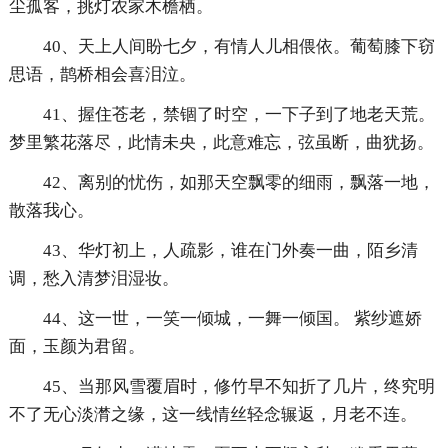
尘孤客，挑灯农家木檐栖。
40、天上人间盼七夕，有情人儿相偎依。葡萄膝下窃
思语，鹊桥相会喜泪泣。
41、握住苍老，禁锢了时空，一下子到了地老天荒。
梦里繁花落尽，此情未央，此意难忘，弦虽断，曲犹扬。
42、离别的忧伤，如那天空飘零的细雨，飘落一地，
散落我心。
43、华灯初上，人疏影，谁在门外奏一曲，陌乡清
调，愁入清梦泪湿妆。
44、这一世，一笑一倾城，一舞一倾国。 紫纱遮娇
面，玉颜为君留。
45、当那风雪覆眉时，修竹早不知折了几片，终究明
不了无心淡潸之缘，这一线情丝轻念辗返，月老不连。