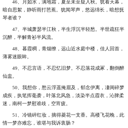
46、月如水，满地霜，夏至未至疑入秋。犹看天幕，
暗自思絮，静听雨打芭蕉。犹闻琴声，悠远绵长，暗想抚
琴者谁？
47、半城萧瑟半江秋，半生浮沉半轻愁。半世疏狂半
沉醉，半解青衫半风流。
48、暮霞稠，青烟缭，远山近水庭中楼，佳人回首，
薄雾迷眼眸。
49、不忍言语，不忍忆旧梦。不忍落花成冢，翻倒醉
仙盅。
50、我想你，愁云浮遥掩眉及，郁念伊离，凄闺碎梦
成疾，执笔挥毫袭，叶落北风急，淡染半点霞衣，沁脾柔
迷，南柯一梦慰谁歧，空宵疲。
51、冷镜碎红妆，摘得菱花一支香。高楼飞花晚，此
情一梦亦难忘，谁堪与我诉衷肠？