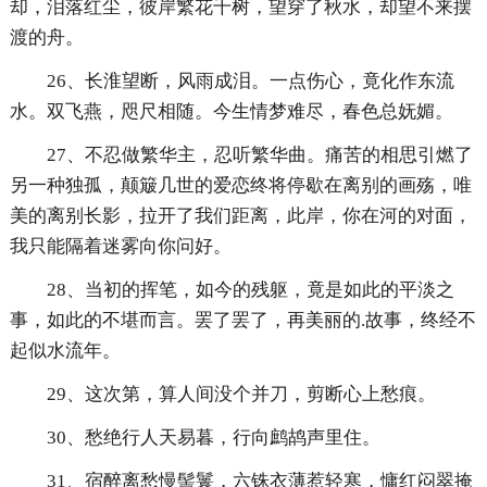
却，泪落红尘，彼岸繁花千树，望穿了秋水，却望不来摆
渡的舟。
26、长淮望断，风雨成泪。一点伤心，竟化作东流
水。双飞燕，咫尺相随。今生情梦难尽，春色总妩媚。
27、不忍做繁华主，忍听繁华曲。痛苦的相思引燃了
另一种独孤，颠簸几世的爱恋终将停歇在离别的画殇，唯
美的离别长影，拉开了我们距离，此岸，你在河的对面，
我只能隔着迷雾向你问好。
28、当初的挥笔，如今的残躯，竟是如此的平淡之
事，如此的不堪而言。罢了罢了，再美丽的.故事，终经不
起似水流年。
29、这次第，算人间没个并刀，剪断心上愁痕。
30、愁绝行人天易暮，行向鹧鸪声里住。
31、宿醉离愁慢髻鬟，六铢衣薄惹轻寒，慵红闷翠掩