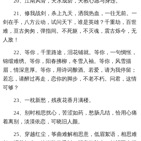
20、江南风骨，天水成碧，天教心愿与身违。
21、修我战剑，杀上九天，洒我热血，一往无前。一
剑在手，八方云动，试问天下，谁是英雄？千重劫，百世
难，亘古匆匆，弹指间。不死躯，不灭魂，震古烁今，无
人敌！
22、等你，千里路途，泪花铺就。等你，一句惆怅，
锦缎难绣。等你，阳春拂柳，冬雪入袖。等你，风雪描
眉，情深意厚。等你，用诗词酿酒。若爱，请为我停留；
若忘，请醉过再走，恋你的脚步，不老不朽。问君，这情
可够？
23、一枕新愁，残夜花香月满楼。
24、别时相思扰心，苦涩如药，愁肠几结，恰用心痛
着离别，淡漠依恋，可晓旧人颜。
25、穿越红尘，筝曲难解相思意，低眉絮语，相思难