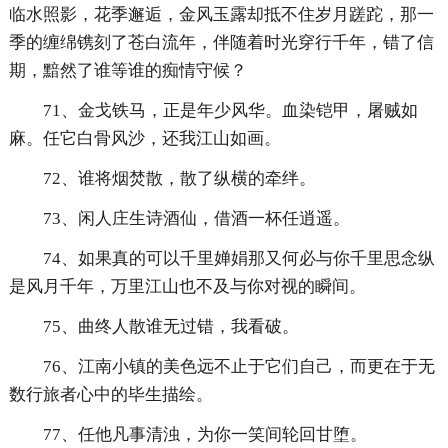
临水照影，花季邂逅，金风玉露却抵不住岁月蹉跎，那一
季的缠绵镌刻了苍白流年，伴随着时光穿行千年，错了信
期，黯然了谁等谁的痴情守候？
71、金戈铁马，正是年少风华。血染铠甲，屠贼如
麻。任它白骨风沙，还我江山如画。
72、谁将烟焚散，散了纵横的牵绊。
73、闲人庄生诗酒仙，借酒一杯任逍遥。
74、如果真的可以千里婵娟那又何必与你千里思念纵
是风月千年，万里江山也不及与你对视的瞬间。
75、曲终人散谁无过错，我看破。
76、江南小镇的美色远不止于它们自己，而更在于无
数行旅者心中的毕生描绘。
77、任他凡事清浊，为你一笑间轮回甘堕。