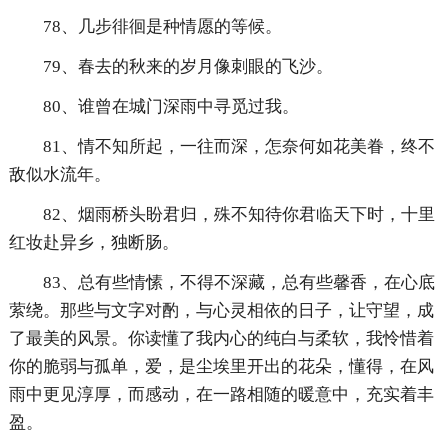
78、几步徘徊是种情愿的等候。
79、春去的秋来的岁月像刺眼的飞沙。
80、谁曾在城门深雨中寻觅过我。
81、情不知所起，一往而深，怎奈何如花美眷，终不
敌似水流年。
82、烟雨桥头盼君归，殊不知待你君临天下时，十里
红妆赴异乡，独断肠。
83、总有些情愫，不得不深藏，总有些馨香，在心底
萦绕。那些与文字对酌，与心灵相依的日子，让守望，成
了最美的风景。你读懂了我内心的纯白与柔软，我怜惜着
你的脆弱与孤单，爱，是尘埃里开出的花朵，懂得，在风
雨中更见淳厚，而感动，在一路相随的暖意中，充实着丰
盈。