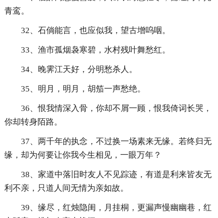
青鸾。
32、石倘能言，也应似我，望古增呜咽。
33、渔市孤烟袅寒碧，水村残叶舞愁红。
34、晚霁江天好，分明愁杀人。
35、明月，明月，胡笳一声愁绝。
36、恨我情深入骨，你却不屑一顾，恨我倚词长哭，
你却转身陌路。
37、两千年的执念，不过换一场素来无缘。若终归无
缘，却为何要让你我今生相见，一眼万年？
38、家道中落旧时友人不见踪迹，有道是利来皆友无
利不亲，只道人间无情为亲如故。
39、缘尽，红烛隐闺，月挂桐，更漏声慢幽幽巷，红