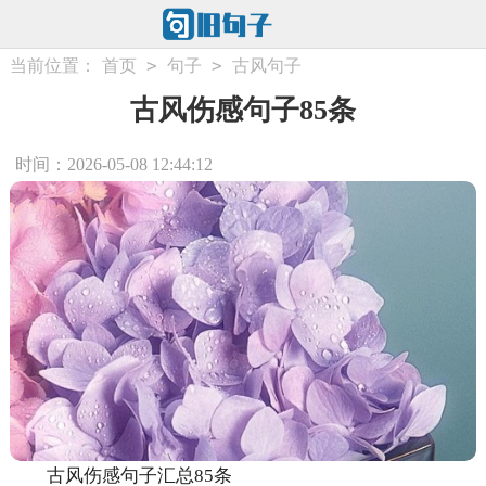
>
>
当前位置：
首页
句子
古风句子
古风伤感句子85条
时间：2026-05-08 12:44:12
古风伤感句子汇总85条