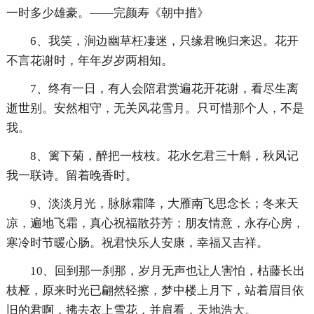
一时多少雄豪。——完颜寿《朝中措》
6、我笑，涧边幽草枉凄迷，只缘君晚归来迟。花开
不言花谢时，年年岁岁两相知。
7、终有一日，有人会陪君赏遍花开花谢，看尽生离
逝世别。安然相守，无关风花雪月。只可惜那个人，不是
我。
8、篱下菊，醉把一枝枝。花水乞君三十斛，秋风记
我一联诗。留着晚香时。
9、淡淡月光，脉脉霜降，大雁南飞思念长；冬来天
凉，遍地飞霜，真心祝福散芬芳；朋友情意，永存心房，
寒冷时节暖心肠。祝君快乐人安康，幸福又吉祥。
10、回到那一刹那，岁月无声也让人害怕，枯藤长出
枝桠，原来时光已翩然轻擦，梦中楼上月下，站着眉目依
旧的君啊，拂去衣上雪花，并肩看，天地浩大。