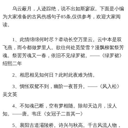
乌云蔽月，人迹踪绝，说不出如斯寥寂。下面是小编
为大家准备的古风伤感句子85条,仅供参考，欢迎大家阅
读。
1、此情绵绵何时尽？牵动长空万里云。云中本是双
飞燕，而今都做梦里人。欲往何处觅莹雪？漫飘柳絮祭芳
魂。祭罢芳魂又一春，依旧不见绿罗裙。——《绿罗裙》
绍熙二年
2、相思相见知何日？此时此夜难为情。
3、惆怅双鸳不到，幽阶一夜苔升。——《风入松》
吴文英
4、不知魂已断，空有梦相随。除却天边月，没人
知。——唐。韦庄《女冠子二首其一》
5、襄阳古道灞陵桥。诗兴与秋高。千古风流人物，