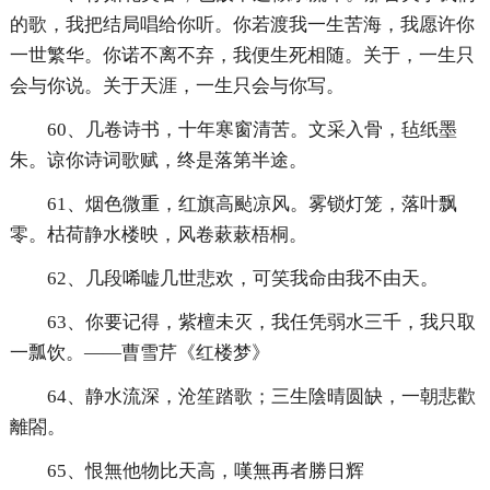
的歌，我把结局唱给你听。你若渡我一生苦海，我愿许你
一世繁华。你诺不离不弃，我便生死相随。关于，一生只
会与你说。关于天涯，一生只会与你写。
60、几卷诗书，十年寒窗清苦。文采入骨，毡纸墨
朱。谅你诗词歌赋，终是落第半途。
61、烟色微重，红旗高颭凉风。雾锁灯笼，落叶飘
零。枯荷静水楼映，风卷蔌蔌梧桐。
62、几段唏嘘几世悲欢，可笑我命由我不由天。
63、你要记得，紫檀未灭，我任凭弱水三千，我只取
一瓢饮。——曹雪芹《红楼梦》
64、静水流深，沧笙踏歌；三生陰晴圆缺，一朝悲歡
離閤。
65、恨無他物比天高，嘆無再者勝日辉