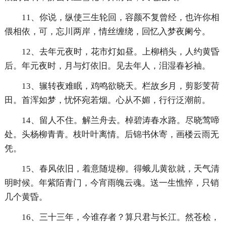
11、你说，纵使三生轮回，容颜不复曾经，也许你相
偎相依，可，忘川两岸，情丝缠绕，回忆入梦夜阑兮。
12、去年元夜时，花市灯如昼。上柳梢头，人约黄昏
后。年元夜时，月与灯依旧。见去年人，泪湿春衫袖。
13、辗转夜难眠，鸡鸣欲晓天。栏故乡月，剪影芰荷
田。首浑如梦，忧怀宛若烟。心从不媚，行行泛潮前。
14、留人不住。解兰舟去。棹碧涛春水路。尽晓莺啼
处。头杨柳青青。枝叶叶离情。后锦书休寄，画楼云雨无
凭。
15、春风依旧，着意随堤柳。得蛾儿黄欲就，天气清
明时候。年紫陌青门，今宵雨魄云魂。送一生憔悴，只销
几个黄昏。
16、三十三年，今谁存者？算只君与长江。然苍桧，