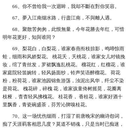
66、你不曾给我一次迴眸，我却不斷在對你笑容。
67、夢入江南烟水路，行盡江南，不與離人遇。
68、聚散苦匆匆，此恨無量，今年花勝去年红，可惜
明年花更好，知與谁同？
69、梨花白，白梨花，谁家春燕衔枝掠影，鸣啼惊雨
蛙，细雨和风娇梨花。 桃花夭，夭桃花，谁家女儿对镜挽
妆，绾了青丝发，罗裙飘逸乱桃花。 榴花红，红榴花，谁
家庭院轻笛婉转，轻风扬面纱，铃声笑语醉榴花。 荷花
粉，粉荷花，谁家池园锦鱼游荡，浊泥出风华，纤尘不染
是荷花。 槐花碎，碎槐 花，谁家孩童倚树摇晃，花瓣离
枝桠 ，杳杳轻风拂槐花。 桂花香， 香桂花，谁家好酒十
里飘香，青瓷碗盛茶，芬芳沁脾嗅桂花。
70、这一场忧伤烟雨，打湿了前唐晚宋的幽诗怨词，
痴了天涯羁客相思几度？莫道不销魂，只是当时已痴迷，