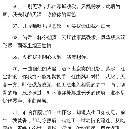
66、一别无话，几声寒蝉凄鸦。风乱鬓发，此后为
家。我去我的天涯，你修你的篱笆。
67、几段唏嘘几世悲欢，可笑我命由我不由天。
68、为君一杯今朝酒，云烟往事莫强求。风华残露双
飞尽，雨落尘烟三世情。
69、今夜我不關心人類，我隻想你。
70、一曲幽怨的离骚，道不出寂寞的孤影。风起，红
尘翻滚，你我终不能相聚执手，任由风叶对恃，从此，天
各一方。即便碾落成泥，也无法走入相思的梦中，痛，彻
骨的痛，浅淡抹过，却不能弥补那道长长的伤痕。道不尽
忧伤琴声万里曲倾城。
71、谁的容颜让谁一生怀念，却道人生只如初见。前
生，我焚香，却与你擦肩，错过了一世动情的流连。从此
寻你，不眠！今世，屈指，沉湎，你的容颜，再次浮现，