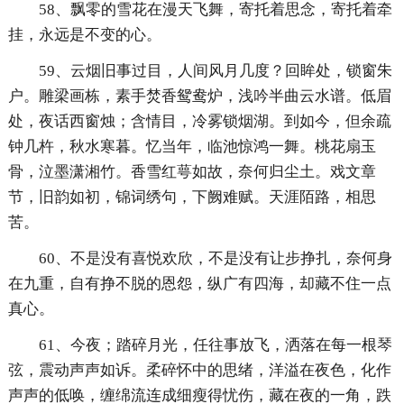
58、飘零的雪花在漫天飞舞，寄托着思念，寄托着牵
挂，永远是不变的心。
59、云烟旧事过目，人间风月几度？回眸处，锁窗朱
户。雕梁画栋，素手焚香鸳鸯炉，浅吟半曲云水谱。低眉
处，夜话西窗烛；含情目，冷雾锁烟湖。到如今，但余疏
钟几杵，秋水寒暮。忆当年，临池惊鸿一舞。桃花扇玉
骨，泣墨潇湘竹。香雪红萼如故，奈何归尘土。戏文章
节，旧韵如初，锦词绣句，下阙难赋。天涯陌路，相思
苦。
60、不是没有喜悦欢欣，不是没有让步挣扎，奈何身
在九重，自有挣不脱的恩怨，纵广有四海，却藏不住一点
真心。
61、今夜；踏碎月光，任往事放飞，洒落在每一根琴
弦，震动声声如诉。柔碎怀中的思绪，洋溢在夜色，化作
声声的低唤，缠绵流连成细瘦得忧伤，藏在夜的一角，跌