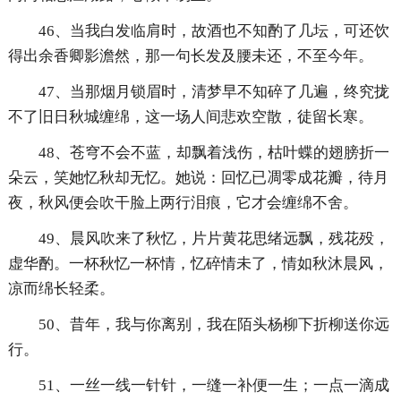
46、当我白发临肩时，故酒也不知酌了几坛，可还饮
得出余香卿影澹然，那一句长发及腰未还，不至今年。
47、当那烟月锁眉时，清梦早不知碎了几遍，终究拢
不了旧日秋城缠绵，这一场人间悲欢空散，徒留长寒。
48、苍穹不会不蓝，却飘着浅伤，枯叶蝶的翅膀折一
朵云，笑她忆秋却无忆。她说：回忆已凋零成花瓣，待月
夜，秋风便会吹干脸上两行泪痕，它才会缠绵不舍。
49、晨风吹来了秋忆，片片黄花思绪远飘，残花殁，
虚华酌。一杯秋忆一杯情，忆碎情未了，情如秋沐晨风，
凉而绵长轻柔。
50、昔年，我与你离别，我在陌头杨柳下折柳送你远
行。
51、一丝一线一针针，一缝一补便一生；一点一滴成