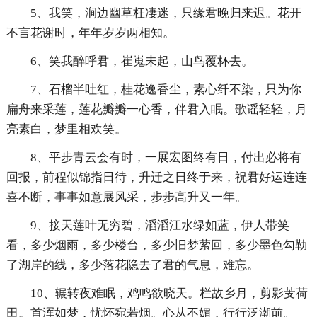
5、我笑，涧边幽草枉凄迷，只缘君晚归来迟。花开
不言花谢时，年年岁岁两相知。
6、笑我醉呼君，崔嵬未起，山鸟覆杯去。
7、石榴半吐红，桂花逸香尘，素心纤不染，只为你
扁舟来采莲，莲花瓣瓣一心香，伴君入眠。歌谣轻轻，月
亮素白，梦里相欢笑。
8、平步青云会有时，一展宏图终有日，付出必将有
回报，前程似锦指日待，升迁之日终于来，祝君好运连连
喜不断，事事如意展风采，步步高升又一年。
9、接天莲叶无穷碧，滔滔江水绿如蓝，伊人带笑
看，多少烟雨，多少楼台，多少旧梦萦回，多少墨色勾勒
了湖岸的线，多少落花隐去了君的气息，难忘。
10、辗转夜难眠，鸡鸣欲晓天。栏故乡月，剪影芰荷
田。首浑如梦，忧怀宛若烟。心从不媚，行行泛潮前。