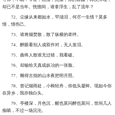
却已不是当年。恍惚间，谁拿浮生，乱了流年？
72、尘缘从来都如水，罕须泪，何尽一生情？莫多
情，情伤己。
73、谁将烟焚散，散了纵横的牵绊。
74、醉眼看别人成双作对，无人发泪。
75、曲终人散谁无过错，我看破。
76、却输给天真或妖冶的一张脸。
77、雕得古拙的山水夜把明月照。
78、曾记烟雨处，小楫轻舟，你低头凝眸。现如今你
在异乡，我亦独白头。
79、亭楼深，月色沉，醒也莫问醉也莫问，世间几人
痴嗔，不过一场沉沦。