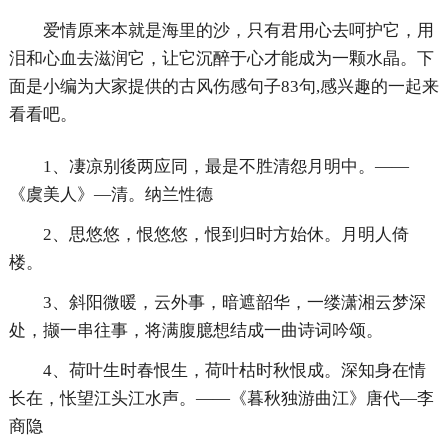
爱情原来本就是海里的沙，只有君用心去呵护它，用
泪和心血去滋润它，让它沉醉于心才能成为一颗水晶。下
面是小编为大家提供的古风伤感句子83句,感兴趣的一起来
看看吧。
1、凄凉别後两应同，最是不胜清怨月明中。——
《虞美人》—清。纳兰性德
2、思悠悠，恨悠悠，恨到归时方始休。月明人倚
楼。
3、斜阳微暖，云外事，暗遮韶华，一缕潇湘云梦深
处，撷一串往事，将满腹臆想结成一曲诗词吟颂。
4、荷叶生时春恨生，荷叶枯时秋恨成。深知身在情
长在，怅望江头江水声。——《暮秋独游曲江》唐代—李
商隐