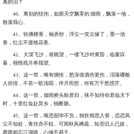
离的泪？
40、离别的忧伤，如那天空飘零的.细雨，飘落一地，
散落我心。
41、轻拂檀香，袖弄纱，浮尘一笑尘缘了，墨一池
香，红尘不渡桃花香。
42、大漠飞沙，谁眺望，一缕飞沙对黄昏，临窗叹
暮，独恨残月将我望。
43、这一世，唯有惆怅，愁深借酒伤更伤，泪落哪般
人彷徨，不若一歌浅唱，伴月而想，何有万千愁惑茫。
44、这一世，烟雨桥头盼君归，殊不知待你君临天下
时，十里红妆赴异乡，独断肠。
45、这一世，唯恐韶华不负，独饮相思入骨，恋恋风
尘不知处，青丝亦不枯。可闻秋风稀疏，知否旧人已故，
两两相忘江湖路，心倾不易主。