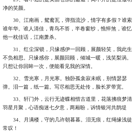
净的笑颜。
30、江南画，鸳鸯瓦，弹指流沙，情字有多假？谁索
谁年华。谁人清佳，青鸟不答，半卷窗纱，憔悴煞，谁忆
他一枕佳话，江南萧杀。
31、红尘深锁，只缘感伊一回顾，展颜轻笑，我此生
不负相思。只缘感你，展颜回顾，倾城一暖，浅笑梨涡。
只想让你回眸一次，便能看见我的深情。
32、雪光寒，月光寒。独卧孤衾寂未眠，别情瑟瑟
弹。泪一篇，纸一篇。写尽相思无处传，脸长罗带宽。
33、轩门外，云行无迹蝶相惜古道里，花落拂痕梦清
羽星月聚，心语痴迷七夕意，两厢盼，诉情银河共鹊堤
34、月满楼，守的几许朝暮暮。泪无痕，红绳缘浅徒
常叹！