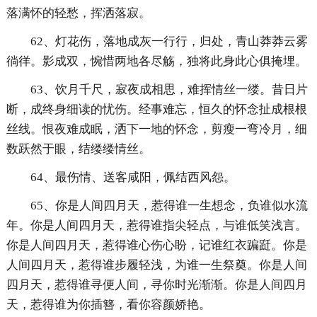
落满怀的轻愁，挥洒落寂。
62、灯花伤，落地成灰一行行，归处，青山莽莽云雾
徜徉。影成双，惋惜两地各尽觞，独将此身此心俱掩埋。
63、饮月千尺，寂夜成相思，难挥情丝一缕。昔日片
断，成终身细读的忧伤。经事难忘，恒久的怀念扯成根根
丝线。恨夜难成眠，洒下一地的怀念，剪瘦一弯冷月，细
数跃然于眼，结缕缕情丝。
64、最伤情、送客咸阳，佩结西风怨。
65、你是人间四月天，惹得谁一生想念，负谁似水流
年。你是人间四月天，惹得谁指尖轻点，与谁低笑浅言。
你是人间四月天，惹得谁心伤心盼，记谁红衣蹁跹。你是
人间四月天，惹得谁步履轻浅，为谁一生祭奠。你是人间
四月天，惹得谁寻便人间，寻你时光渐渐。你是人间四月
天，惹得谁为你插簪，看你容颜娇艳。