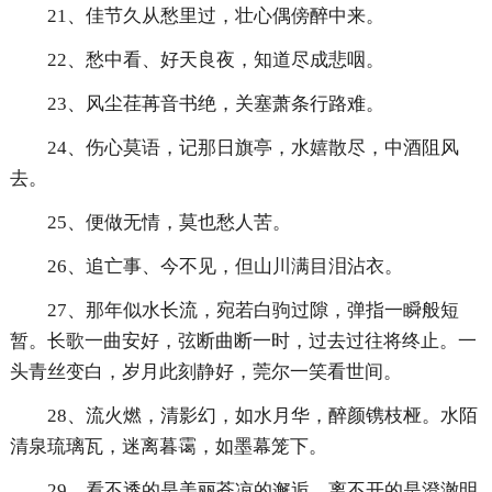
21、佳节久从愁里过，壮心偶傍醉中来。
22、愁中看、好天良夜，知道尽成悲咽。
23、风尘荏苒音书绝，关塞萧条行路难。
24、伤心莫语，记那日旗亭，水嬉散尽，中酒阻风
去。
25、便做无情，莫也愁人苦。
26、追亡事、今不见，但山川满目泪沾衣。
27、那年似水长流，宛若白驹过隙，弹指一瞬般短
暂。长歌一曲安好，弦断曲断一时，过去过往将终止。一
头青丝变白，岁月此刻静好，莞尔一笑看世间。
28、流火燃，清影幻，如水月华，醉颜镌枝桠。水陌
清泉琉璃瓦，迷离暮霭，如墨幕笼下。
29、看不透的是美丽苍凉的邂逅，离不开的是澄澈明