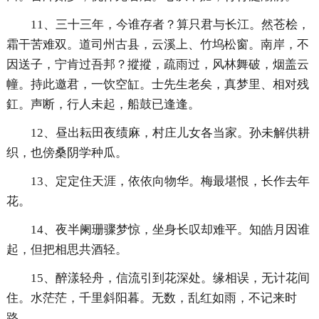
11、三十三年，今谁存者？算只君与长江。然苍桧，
霜干苦难双。道司州古县，云溪上、竹坞松窗。南岸，不
因送子，宁肯过吾邦？摐摐，疏雨过，风林舞破，烟盖云
幢。持此邀君，一饮空缸。士先生老矣，真梦里、相对残
釭。声断，行人未起，船鼓已逢逢。
12、昼出耘田夜绩麻，村庄儿女各当家。孙未解供耕
织，也傍桑阴学种瓜。
13、定定住天涯，依依向物华。梅最堪恨，长作去年
花。
14、夜半阑珊骤梦惊，坐身长叹却难平。知皓月因谁
起，但把相思共酒轻。
15、醉漾轻舟，信流引到花深处。缘相误，无计花间
住。水茫茫，千里斜阳暮。无数，乱红如雨，不记来时
路。