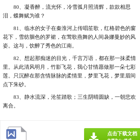
80、凝香醉，流光怀，冷雪孤月照清辉，款款相思
泪，蝶舞赋为谁？
81、临水的女子在秦淮河上传唱笙歌，红格碧色的窗
花下，雪纺胭色的罗裙，在莺歌燕舞的人间袅娜曼妙的风
姿。这与，饮醉了秀色的江南。
82、想起那痴迷的目光，千言万语，都在那一抹柔情
里。从此清风明月，竹影飞花，我心甘情愿做那一朵七彩
莲。只沉醉在那含情脉脉的柔情里，梦里飞花，梦里眉间
点下朱砂。
83、静水流深，沧笙踏歌；三生阴晴圆缺，一朝悲欢
离合。
点击下载文档