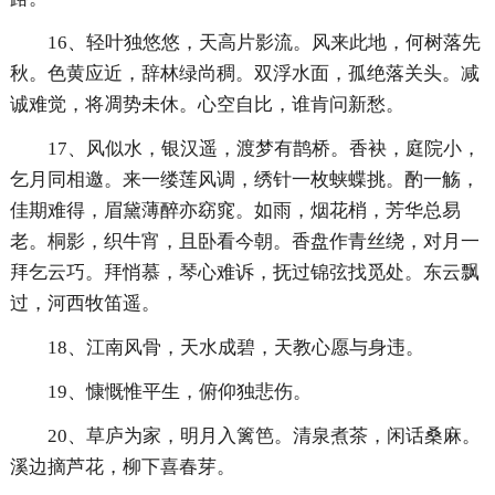
16、轻叶独悠悠，天高片影流。风来此地，何树落先
秋。色黄应近，辞林绿尚稠。双浮水面，孤绝落关头。减
诚难觉，将凋势未休。心空自比，谁肯问新愁。
17、风似水，银汉遥，渡梦有鹊桥。香袂，庭院小，
乞月同相邀。来一缕莲风调，绣针一枚蛱蝶挑。酌一觞，
佳期难得，眉黛薄醉亦窈窕。如雨，烟花梢，芳华总易
老。桐影，织牛宵，且卧看今朝。香盘作青丝绕，对月一
拜乞云巧。拜悄慕，琴心难诉，抚过锦弦找觅处。东云飘
过，河西牧笛遥。
18、江南风骨，天水成碧，天教心愿与身违。
19、慷慨惟平生，俯仰独悲伤。
20、草庐为家，明月入篱笆。清泉煮茶，闲话桑麻。
溪边摘芦花，柳下喜春芽。