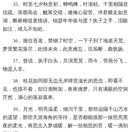
35、时至七夕秋意初，蝉鸣稀，叶渐枯。千里相隔音
信疏。亲朋高会，觥筹交错，难掩心寂苦。伴君横走如意
湖，断桥柳堤衷情诉。锦瑟年华谁与度？执子之手，泪眼
如注，靖儿不知处。
36、握住苍老，禁锢了时空，一下子到了地老天荒。
梦里繁花落尽，此情未央，此意难忘，弦虽断，曲犹扬。
37、曾说，执手白头，共演荒芜，而今，劳燕分飞，
物是人非。
38、桂花如同那无边无岸肆意滋长的思念，即看不
见，也摸不着，却日渐附加，夜夜缠梦。只有满眼的空洞
茫然，满心的落寂孤单。
39、月光，明亮温柔，倾泻千里，那些远隔千山万水
的遥望，那些天涯海角的等待，是否都能借那一抹照亮黑
夜的柔光，将思念入梦成暖，解一丝相思的苦，暖一滴别