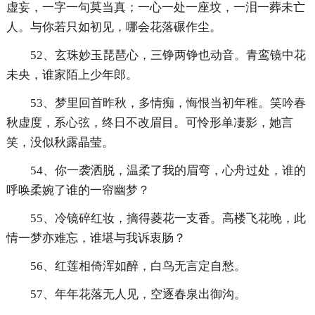
虚妄，一字一句莫当真；一心一处一座坟，一泪一葬未亡
人。与你若只如初见，哪会花落碾作尘。
52、玄珠妙玉琵琶心，三铮两铮也动音。青鸾镜中花
未央，谁家陌上少年郎。
53、梦里回首昨秋，多情痴，悔恨当初年稚。笑吟春
秋虚度，系心弦，终日不改眉目。可怜形单凄影，她言
笑，没似秋露晶莹。
54、你一袭洒脱，温柔了我的眉弯，心舟过处，谁的
呼唤柔婉了谁的一帘幽梦？
55、冷镜碎红妆，摘得菱花一支香。高楼飞花晚，此
情一梦亦难忘，谁堪与我诉衷肠？
56、红莲相倚浑如醉，白鸟无言定自愁。
57、年年花落无人见，空逐春泉出御沟。