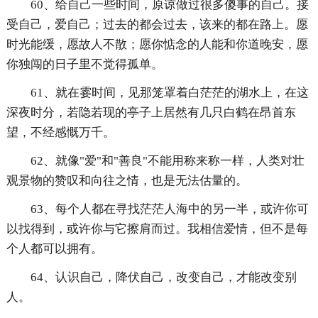
60、给自己一些时间，原谅做过很多傻事的自己。接
受自己，爱自己；过去的都会过去，该来的都在路上。愿
时光能缓，愿故人不散；愿你惦念的人能和你道晚安，愿
你独闯的日子里不觉得孤单。
61、就在霎时间，见那笼罩着白茫茫的湖水上，在这
深夜时分，若隐若现的亭子上居然有几只白鹤在昂首东
望，不经感慨万千。
62、就像"爱"和"善良"不能用称来称一样，人类对壮
观景物的赞叹和向往之情，也是无法估量的。
63、每个人都在寻找茫茫人海中的另一半，或许你可
以找得到，或许你与它擦肩而过。我相信爱情，但不是每
个人都可以拥有。
64、认识自己，降伏自己，改变自己，才能改变别
人。