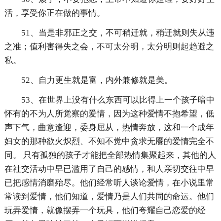
活，享受你正在做的事情。
51、当是非邪正之交，不可稍迁就，稍迁就则失从违
之准；值利害得失之会，不可太分明，太分明则起趋避之
私。
52、自力更生就是富，内外兼修就是美。
53、在世界上没有什么东西可以比得上一个孩子暗中
怀有的不为人所觉察的爱情，因为这种爱情不抱希望，低
声下气，曲意逢迎，委身屈从，热情奔放，这和一个成年
妇女的那种欲火炽烈、不知不觉中贪求无餍的爱情完全不
同。 只有孤独的孩子才能把全部热情集聚起来，其他的人
在社交活动中早已滥用了自己的感情，和人亲切交往中早
已把感情消磨殆尽。他们经常听人谈论爱情，在小说里常
常读到爱情，他们知道，爱情乃是人们共同的命运。他们
玩弄爱情，就像摆弄一个玩具，他们夸耀自己恋爱的经