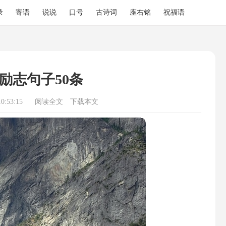
录
寄语
说说
口号
古诗词
座右铭
祝福语
励志句子50条
0:53:15
阅读全文
下载本文