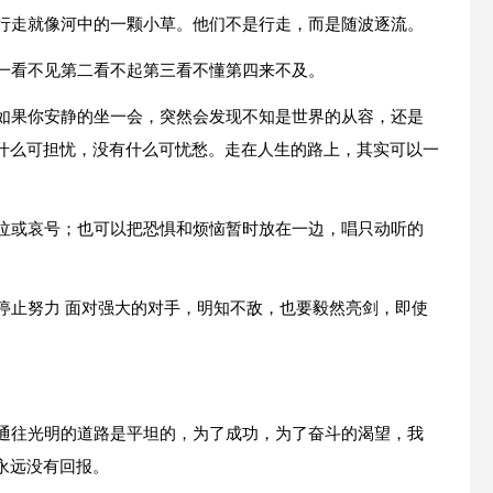
间行走就像河中的一颗小草。他们不是行走，而是随波逐流。
第一看不见第二看不起第三看不懂第四来不及。
，如果你安静的坐一会，突然会发现不知是世界的从容，还是
什么可担忧，没有什么可忧愁。走在人生的路上，其实可以一
哭泣或哀号；也可以把恐惧和烦恼暂时放在一边，唱只动听的
停止努力 面对强大的对手，明知不敌，也要毅然亮剑，即使
。通往光明的道路是平坦的，为了成功，为了奋斗的渴望，我
永远没有回报。