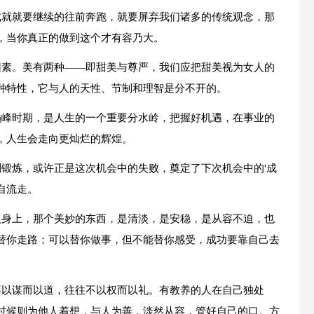
成就就要继续的往前奔跑，就要屏弃我们诸多的传统观念，那
，当你真正的做到这个才有容乃大。
因素。美有两种——即甜美与尊严，我们应把甜美视为女人的
种特性，它与人的天性、节制和理智是分不开的。
巅峰时期，是人生的一个重要分水岭，把握好机遇，在事业的
，人生会走向更灿烂的辉煌。
到锻炼，或许正是这次机会中的失败，奠定了下次机会中的'成
自流走。
人身上，那个美妙的东西，是清淡，是安稳，是从容不迫，也
替你走路；可以替你做事，但不能替你感受，成功要靠自己去
不以谋而以道，往往不以权而以礼。有教养的人在自己独处
时候则为他人着想，与人为善，淡然从容，管好自己的口。方