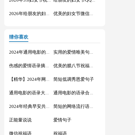
2026年3.8妇女节祝福语合集44句
给朋友的妇女节QQ祝福语27句
2026年给朋友的妇女节祝福语22句
优美的妇女节微信祝福语27条
猜你喜欢
2024年通用电影的语录摘录88条
实用的爱情唯美句子汇编56条
伤感的爱情语录摘录81条
优美的腊八节祝福语71条
简短低调秀恩爱句子
【精华】2024年网络流行的语录摘录32句
通用电影的语录大汇总88条
通用电影的语录合集70条
2024年经典早安共勉句子短信汇总41句
简短的网络流行语录摘录50句
正能量说说
爱情句子
微信祝福语
祝福语