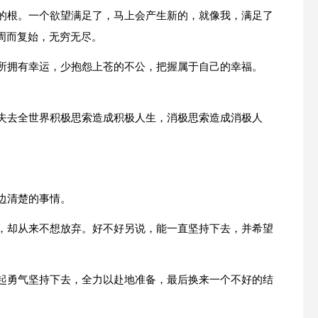
苦的根。一个欲望满足了，马上会产生新的，就像我，满足了
周而复始，无穷无尽。
你所拥有幸运，少抱怨上苍的不公，把握属于自己的幸福。
恨失去全世界积极思索造成积极人生，消极思索造成消极人
边清楚的事情。
责，却从来不想放弃。好不好另说，能一直坚持下去，并希望
鼓起勇气坚持下去，全力以赴地准备，最后换来一个不好的结