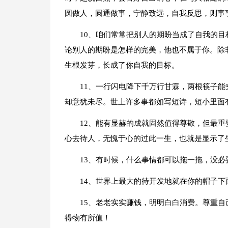
圆做人，圆通做事，宁静致远，自我反思，则事
10、咱们常常把别人的期盼当成了自我的
论别人的期盼是怎样的完美，他也不属于你。除
生根发芽，长成了你自我的目标。
11、一行闪电降下千万行甘霖，两根筷子
却意犹未尽。世上许多事都如写短诗，短小里面
12、能有显赫的成就固然值得尊敬，但最
心去待人，无愧于心的过此一生，也就是显示了
13、有时候，什么事情都可以拖一拖，没
14、世界上最大的待开发地就在你的帽子下
15、老老实实赚钱，明明白白消费。尊重
得物有所值！