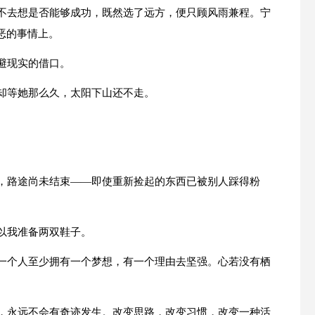
我不去想是否能够成功，既然选了远方，便只顾风雨兼程。宁
恶的事情上。
避现实的借口。
你却等她那么久，太阳下山还不走。
。
吧，路途尚未结束——即使重新捡起的东西已被别人踩得粉
以我准备两双鞋子。
。一个人至少拥有一个梦想，有一个理由去坚强。心若没有栖
里，永远不会有奇迹发生。改变思路，改变习惯，改变一种活