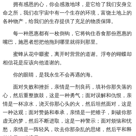
拥有感恩的心，你会感激地球，是它给了我们安身立
命之所，我们在宇宙中有一个生存的环境，富饶土地上的
各种物产，给我们的生存提供了充足的物质保障。
每一种恩惠都有一枚倒钩，它将钩住吞食那份恩惠的
嘴巴，施恩者想把他拖到哪里就得到那里。
蜜蜂从花中啜蜜，离开时营营的道谢。浮夸的蝴蝶却
相信花是应该向他道谢的。
你的眼睛，是我永生不会再遇的海。
面对失败和挫折，亲情是一剂良药，填补你那失落的
心，然后重整旗鼓，这是一种勇气；面对误解和仇恨，亲
情是一杯凉水，浇灭你那心头的火，然后坦然面对，这是
一种达观；面对赞扬和奉承，亲情是一把锥子，刺破你那
虚无的梦，然后不断进取，这是一种警示；面对烦恼和忧
愁，亲情是一阵轻风，吹去你那杂乱的思绪，然后平和释