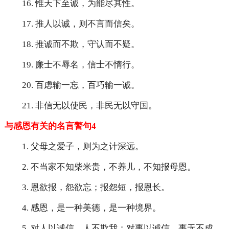
16. 惟天下至诚，为能尽其性。
17. 推人以诚，则不言而信矣。
18. 推诚而不欺，守认而不疑。
19. 廉士不辱名，信士不惰行。
20. 百虑输一忘，百巧输一诚。
21. 非信无以使民，非民无以守国。
与感恩有关的名言警句4
1. 父母之爱子，则为之计深远。
2. 不当家不知柴米贵，不养儿，不知报母恩。
3. 恩欲报，怨欲忘；报怨短，报恩长。
4. 感恩，是一种美德，是一种境界。
5. 对人以诚信，人不欺我；对事以诚信，事无不成。