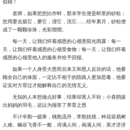
似锦！
老师，如果把您比作蚌，那末学生便是蚌里的砂粒；
您用爱去舐它，磨它，浸它，洗它……经年累月，砂粒便
成了一颗颗珍珠，光彩熠熠。
每一天，让我们怀着感恩的心感受阳光雨露：每一
天，让我们怀着感恩的心领受食物；每一天，让我们怀着
感恩的心领受他人的服务并给予回报。
如果一个人身受大恩而后来又和恩人反目的话，他要
顾全自己的体面，一定比不相干的陌路人更加恶毒，他要
证实对方罪过才能解释自己的无情无义。
无知的人本想做点好事，结果却害人不轻；小喜鹊拔
出妈妈的羽毛，还以为报答了养育之恩
不计辛勤一砚寒，桃熟流丹，李熟技残，种花容易树
人难。幽谷飞香不一般，诗满人间，画满人间，英才济济