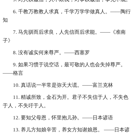
6. 千教万教教人求真，千学万学学做真人。——陶行
知
7. 马先驯而后求良，人先信而后求能。——《准南
子》
8. 没有诚实何来尊严。——西塞罗
9. 如果习惯于说空话，最可敬的人也会失掉尊严。
——格言
10. 真话说一半常是弥天大谎。——富兰克林
11. 精诚所致，金石为开。君子不失信于人，不失色
于人，不失吁于人。
12. 要知父母恩，怀里抱儿孙。——日本谚语
13. 养儿方知娘辛苦，养女方知谢娘恩。 ——日本谚