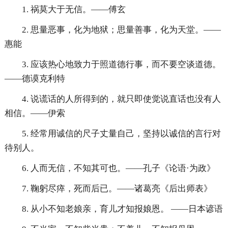
1. 祸莫大于无信。——傅玄
2. 思量恶事，化为地狱；思量善事，化为天堂。——
惠能
3. 应该热心地致力于照道德行事，而不要空谈道德。
——德谟克利特
4. 说谎话的人所得到的，就只即使觉说直话也没有人
相信。——伊索
5. 经常用诚信的尺子丈量自己，坚持以诚信的言行对
待别人。
6. 人而无信，不知其可也。——孔子《论语·为政》
7. 鞠躬尽瘁，死而后已。——诸葛亮《后出师表》
8. 从小不知老娘亲，育儿才知报娘恩。 ——日本谚语