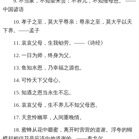
9. 不当家，不知柴米贵；不养儿，不知报母恩。 ——
中国谚语
10. 孝子之至，莫大乎尊亲；尊亲之至，莫大乎以天
下养。——孟子
11. 哀哀父母，生我劬劳。——《诗经》
12. 一日为师，终身为父。
13. 鱼知水恩，乃幸福之源也。
14. 可怜天下父母心。
15. 知遇之恩当永生不忘。
16. 哀哀父母，生不养儿不知父母恩。
17. 天意怜幽草，人间重晚情。
18. 蜜蜂从花中啜蜜，离开时营营的道谢。浮夸的蝴
蝶却相信花是应该向他道谢的。——泰戈尔