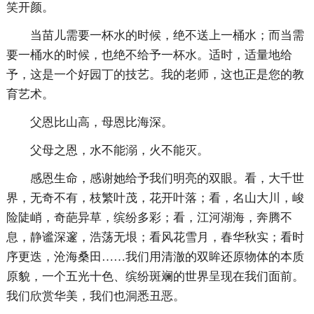
笑开颜。
当苗儿需要一杯水的时候，绝不送上一桶水；而当需
要一桶水的时候，也绝不给予一杯水。适时，适量地给
予，这是一个好园丁的技艺。我的老师，这也正是您的教
育艺术。
父恩比山高，母恩比海深。
父母之恩，水不能溺，火不能灭。
感恩生命，感谢她给予我们明亮的双眼。看，大千世
界，无奇不有，枝繁叶茂，花开叶落；看，名山大川，峻
险陡峭，奇葩异草，缤纷多彩；看，江河湖海，奔腾不
息，静谧深邃，浩荡无垠；看风花雪月，春华秋实；看时
序更迭，沧海桑田……我们用清澈的双眸还原物体的本质
原貌，一个五光十色、缤纷斑斓的世界呈现在我们面前。
我们欣赏华美，我们也洞悉丑恶。