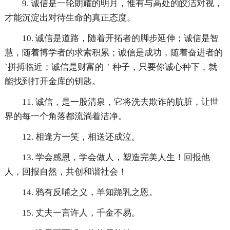
9. 诚信是一轮朗耀的明月，惟有与高处的皎洁对视，
才能沉淀出对待生命的真正态度。
10. 诚信是道路，随着开拓者的脚步延伸；诚信是智
慧，随着博学者的求索积累；诚信是成功，随着奋进者的
`拼搏临近；诚信是财富的＇种子，只要你诚心种下，就
能找到打开金库的钥匙。
11. 诚信，是一股清泉，它将洗去欺诈的肮脏，让世
界的每一个角落都流淌着洁净。
12. 相逢方一笑，相送还成泣。
13. 学会感恩，学会做人，塑造完美人生！回报他
人，回报自然，共创和谐社会！
14. 鸦有反哺之义，羊知跪乳之恩。
15. 丈夫一言许人，千金不易。