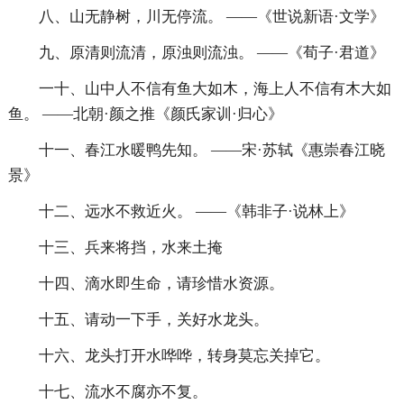
八、山无静树，川无停流。 ——《世说新语·文学》
九、原清则流清，原浊则流浊。 ——《荀子·君道》
一十、山中人不信有鱼大如木，海上人不信有木大如
鱼。 ——北朝·颜之推《颜氏家训·归心》
十一、春江水暖鸭先知。 ——宋·苏轼《惠崇春江晓
景》
十二、远水不救近火。 ——《韩非子·说林上》
十三、兵来将挡，水来土掩
十四、滴水即生命，请珍惜水资源。
十五、请动一下手，关好水龙头。
十六、龙头打开水哗哗，转身莫忘关掉它。
十七、流水不腐亦不复。