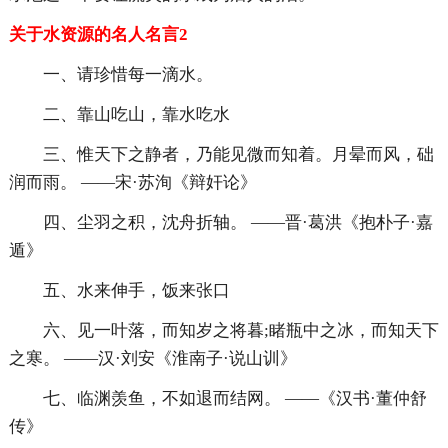
关于水资源的名人名言2
一、请珍惜每一滴水。
二、靠山吃山，靠水吃水
三、惟天下之静者，乃能见微而知着。月晕而风，础
润而雨。 ——宋·苏洵《辩奸论》
四、尘羽之积，沈舟折轴。 ——晋·葛洪《抱朴子·嘉
遁》
五、水来伸手，饭来张口
六、见一叶落，而知岁之将暮;睹瓶中之冰，而知天下
之寒。 ——汉·刘安《淮南子·说山训》
七、临渊羡鱼，不如退而结网。 ——《汉书·董仲舒
传》