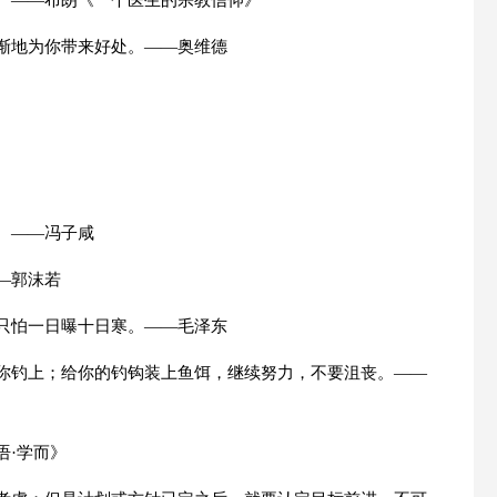
恒。——布朗《一个医生的宗教信仰》
渐渐地为你带来好处。——奥维德
。——冯子咸
—郭沫若
，只怕一日曝十日寒。——毛泽东
让你钓上；给你的钓钩装上鱼饵，继续努力，不要沮丧。——
语·学而》