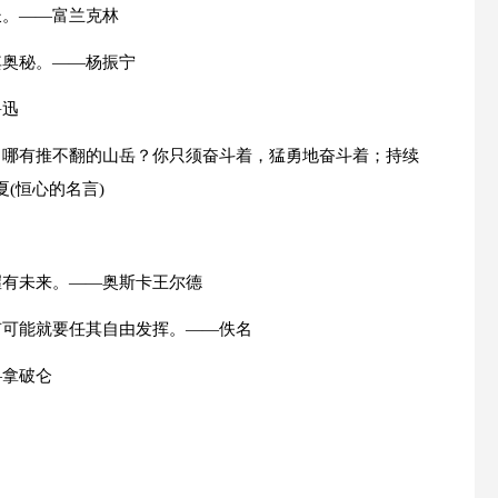
长。——富兰克林
其奥秘。——杨振宁
鲁迅
？哪有推不翻的山岳？你只须奋斗着，猛勇地奋斗着；持续
(恒心的名言)
握有未来。——奥斯卡王尔德
有可能就要任其自由发挥。——佚名
—拿破仑