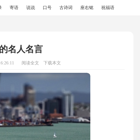
录
寄语
说说
口号
古诗词
座右铭
祝福语
的名人名言
6:26:11
阅读全文
下载本文