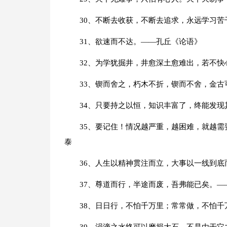
30、不断去收获，不断去追求，永远学习
31、欲速而不达。——孔丘《论语》
32、为学犹掘井，井愈深土愈难出，若不
33、锲而舍之，朽木不折，锲而不舍，金古
34、只要持之以恒，知识丰富了，终能发现
35、要记住！情况越严重，越困难，就越需
泰
36、人生以精神贯注而立，大事以一线到
37、尊道而行，半途而废，吾弗能已矣。—
38、日日行，不怕千万里；常常做，不怕