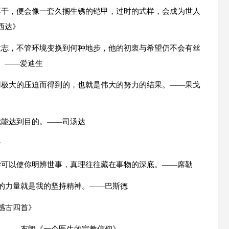
不干，便会像一套久搁生锈的铠甲，过时的式样，会成为世人
西达》
意志，不管环境变换到何种地步，他的初衷与希望仍不会有丝
。——爱迪生
用极大的压迫而得到的，也就是伟大的努力的结果。——果戈
就能达到目的。——司汤达
丹
学可以使你明辨世事，真理往往藏在事物的深底。——席勒
一的力量就是我的坚持精神。——巴斯德
感古四首》