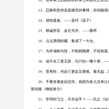
12、在坏事上的固执在好事上则是持之以
13、忍耐和坚持虽是痛苦的事情，但却能
14、进锐退速。——孟珂《孟子》
15、精诚所至，金石为开。——蔡锷
16、点点滴滴的藏，集成了一大仓。
17、为学须刚与恒，不刚则隋隳，不恒则退
18、读不在三更五鼓，功只怕一曝十寒。—
19、贵有恒，何必三更起五更眠。最无益
20、不要坐着徒自悲伤，就因为鱼儿没有
斯坦顿《继续努力》
21、学而时习之，不亦说乎？——孔丘《论