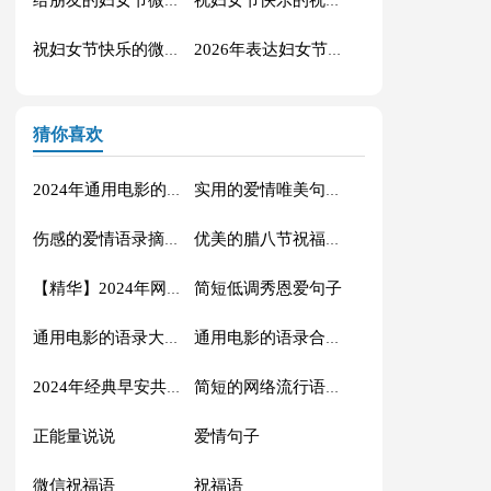
给朋友的妇女节微信祝福语合集44句
祝妇女节快乐的祝福语微信摘录40条
祝妇女节快乐的微信祝福语汇编47条
2026年表达妇女节快乐的祝福语短信48句
猜你喜欢
2024年通用电影的语录摘录88条
实用的爱情唯美句子汇编56条
伤感的爱情语录摘录81条
优美的腊八节祝福语71条
简短低调秀恩爱句子
【精华】2024年网络流行的语录摘录32句
通用电影的语录大汇总88条
通用电影的语录合集70条
2024年经典早安共勉句子短信汇总41句
简短的网络流行语录摘录50句
正能量说说
爱情句子
微信祝福语
祝福语