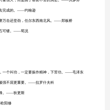
它力量强大，而是由于昼夜不舍的滴坠。——贝多芬
去完成的。——约翰逊
千磨万击还坚劲，任尔东西南北风。——郑板桥
石可镂。——荀况
苦，一个叫功，一定要振作精神，下苦功。——毛泽东
时顽强不屈更重要。——拉罗什夫科
峰。——狄更斯
—欧阳修