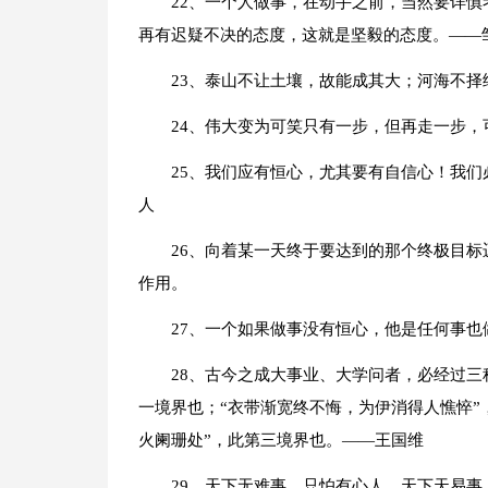
22、一个人做事，在动手之前，当然要详
再有迟疑不决的态度，这就是坚毅的态度。——
23、泰山不让土壤，故能成其大；河海不
24、伟大变为可笑只有一步，但再走一步
25、我们应有恒心，尤其要有自信心！我
人
26、向着某一天终于要达到的那个终极目
作用。
27、一个如果做事没有恒心，他是任何事也
28、古今之成大事业、大学问者，必经过三
一境界也；“衣带渐宽终不悔，为伊消得人憔悴”
火阑珊处”，此第三境界也。——王国维
29、天下无难事，只怕有心人。天下天易事