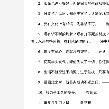
2、长命也许不够好，但是完美的生命却够
3、只要持之以恒，知识丰富了，终能发现
4、要在文化上有成绩，则非韧不可。——
5、哪有斩不断的荆棘？哪有打不死的豺虎
着，永远的持续着，胜利就是你的了。——邓中夏
6、谁没有耐心，谁就没有智慧。——萨迪
7、切莫垂头丧气，即使失去了一切，你还
8、生活不就应过于拘泥，过于刻板，只要
9、最困难之时，就是离成功不远之日。—
10、毅力是永久的享受。——布莱克
1、重复是学习之母。——狄慈根