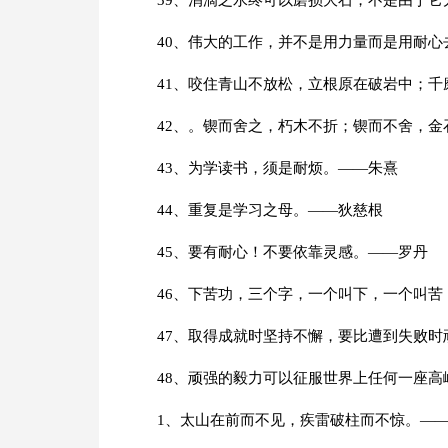
39、涓滴之水终可以磨损大石，不是由于
40、伟大的工作，并不是用力量而是用耐心
41、咬住青山不放松，立根原在破岩中；
42、。锲而舍之，朽木不折；锲而不舍，金
43、为学读书，须是耐烦。——朱熹
44、重复是学习之母。——狄慈根
45、要有耐心！不要依靠灵感。——罗丹
46、下苦功，三个字，一个叫下，一个叫
47、取得成就时坚持不懈，要比遭到失败
48、顽强的毅力可以征服世界上任何一座高
1、太山在前而不见，疾雷破柱而不惊。—