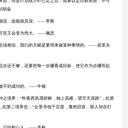
慎考虑；但是计划或方针已定之后，就要认定目标前进，不可
邹韬奋
择细流，故能就其深。——李斯
，可笑又会变为伟大。——佩思
们必须相信，我们的天赋是要用来做某种事情的。——居里夫
标迈步还不够，还要把每一步骤看成目标，使它作为步骤而起
做不到成功的。——牛顿
种之境界：“昨夜西风凋碧树，独上高楼，望尽天涯路”，此第
，此第二境界也；“众里寻他千百度，蓦然回首，那人却在灯
，只怕粗心人。——袁枚