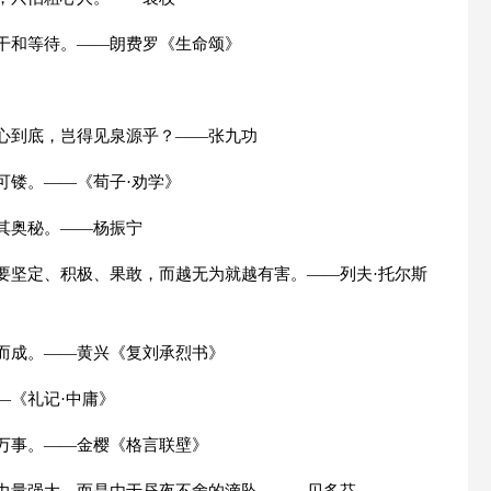
苦干和等待。——朗费罗《生命颂》
快心到底，岂得见泉源乎？——张九功
可镂。——《荀子·劝学》
其奥秘。——杨振宁
要坚定、积极、果敢，而越无为就越有害。——列夫·托尔斯
底而成。——黄兴《复刘承烈书》
—《礼记·中庸》
千万事。——金樱《格言联壁》