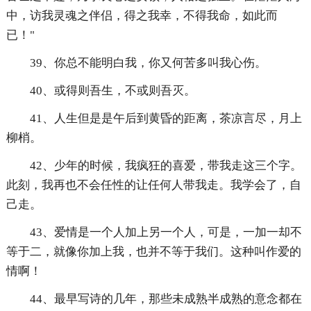
中，访我灵魂之伴侣，得之我幸，不得我命，如此而
已！"
39、你总不能明白我，你又何苦多叫我心伤。
40、或得则吾生，不或则吾灭。
41、人生但是是午后到黄昏的距离，茶凉言尽，月上
柳梢。
42、少年的时候，我疯狂的喜爱，带我走这三个字。
此刻，我再也不会任性的让任何人带我走。我学会了，自
己走。
43、爱情是一个人加上另一个人，可是，一加一却不
等于二，就像你加上我，也并不等于我们。这种叫作爱的
情啊！
44、最早写诗的几年，那些未成熟半成熟的意念都在