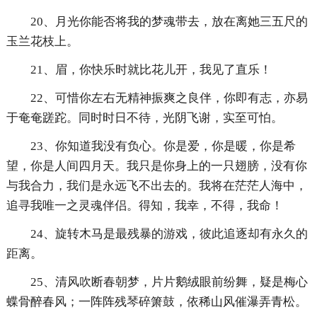
20、月光你能否将我的梦魂带去，放在离她三五尺的
玉兰花枝上。
21、眉，你快乐时就比花儿开，我见了直乐！
22、可惜你左右无精神振爽之良伴，你即有志，亦易
于奄奄蹉跎。同时时日不待，光阴飞谢，实至可怕。
23、你知道我没有负心。你是爱，你是暖，你是希
望，你是人间四月天。我只是你身上的一只翅膀，没有你
与我合力，我们是永远飞不出去的。我将在茫茫人海中，
追寻我唯一之灵魂伴侣。得知，我幸，不得，我命！
24、旋转木马是最残暴的游戏，彼此追逐却有永久的
距离。
25、清风吹断春朝梦，片片鹅绒眼前纷舞，疑是梅心
蝶骨醉春风；一阵阵残琴碎箫鼓，依稀山风催瀑弄青松。