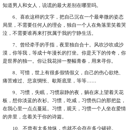
知道男人和女人，说谎的最大差别在哪里吗。
6、喜欢这样的文字，把自己沉在一个最卑微的姿态
局里，不需要任何人的理会，独自一个人在角落里笑着哭
泣，不需要谁再来打扰属于我的宁静生活。
7、曾经牵手的手指，夜里独自合十。风吹沙吹成沙
漠，你等我，等成十年漫长的打坐。你是天下的传奇，你
是世界的独一。你让我花掉一整幅青春，用来寻你。
8、可惜，世上有很多假情假义，自己的伤心欲绝、
痛苦难过、悲哀惆怅、歇斯底里，等等……
9、习惯，失眠，习惯寂静的夜，躺在床上望着天花
板，想你淡蓝的衣衫。习惯，吃咸，习惯伤口的那把盐，
在我心里一点点蔓延。习惯，观天，习惯一个人坐在爱情
的井里，念着关于你的诗篇。
10、不曾有太多放纵，也就不会存在多少破碎。