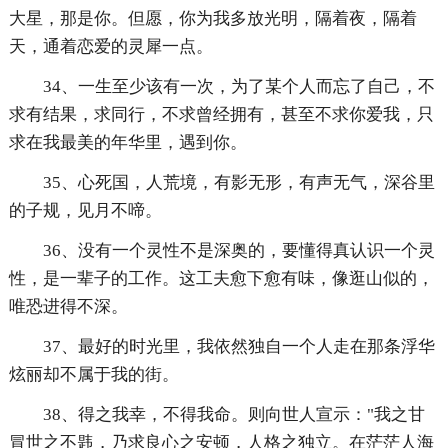
大星，那是你。但愿，你为我多放光明，隔着夜，隔着
天，通着恋爱的灵犀一点。
34、一生至少该有一次，为了某个人而忘了自己，不
求有结果，求同行，不求曾经拥有，甚至不求你爱我，只
求在我最美的年华里，遇到你。
35、心死国，人荒境，有影无形，有声无气，深谷里
的子规，见月不啼。
36、没有一个灵性不是深奥的，要懂得真认识一个灵
性，是一辈子的工作。这工夫愈下愈有味，像逛山似的，
唯恐进得不深。
37、最好的时光里，我依然独自一个人走在那条浮华
炫丽却不属于我的街。
38、得之我幸，不得我命。则向世人宣示："我之甘
冒世之不韪，乃求良心之安顿，人格之独立。在茫茫人海