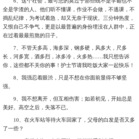
6、这个社会，最可悲的莫过于那些既不是学霸也不
全是学渣的人。他们听不懂课，作业不会做，不逃课，不
捣乱纪律，为考试着急，却又无奈于现状。三分钟热度，
又恨自己不争气，更是以最普遍的身份埋没在人群中，正
在过着最最煎熬的日子。
7、不管天多高，海多深，钢多硬，风多大，尺多
长，河多宽，酒多烈，冰多冷，火多热……我只想告诉
你，这些都不关你的事！护士节请我吃饭大家一起快乐！
8、我强忍着眼渋，只是不想在你面前显得不够坚
强。
9、我不想离开，但互相伤害；如若初见，开始总是
美好。高空之后，失落不已。
10、在火车站等待火车回家了，父母的白发是否又多
了一些？