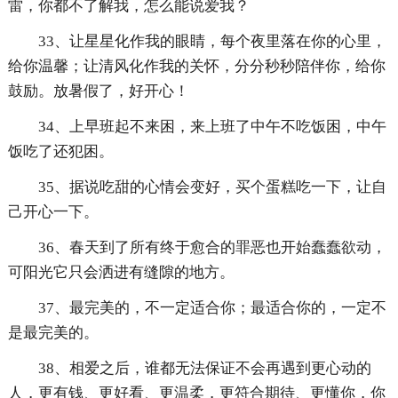
雷，你都不了解我，怎么能说爱我？
33、让星星化作我的眼睛，每个夜里落在你的心里，
给你温馨；让清风化作我的关怀，分分秒秒陪伴你，给你
鼓励。放暑假了，好开心！
34、上早班起不来困，来上班了中午不吃饭困，中午
饭吃了还犯困。
35、据说吃甜的心情会变好，买个蛋糕吃一下，让自
己开心一下。
36、春天到了所有终于愈合的罪恶也开始蠢蠢欲动，
可阳光它只会洒进有缝隙的地方。
37、最完美的，不一定适合你；最适合你的，一定不
是最完美的。
38、相爱之后，谁都无法保证不会再遇到更心动的
人，更有钱、更好看、更温柔，更符合期待、更懂你，你