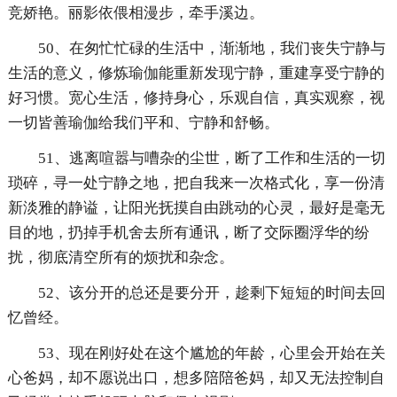
竞娇艳。丽影依偎相漫步，牵手溪边。
50、在匆忙忙碌的生活中，渐渐地，我们丧失宁静与
生活的意义，修炼瑜伽能重新发现宁静，重建享受宁静的
好习惯。宽心生活，修持身心，乐观自信，真实观察，视
一切皆善瑜伽给我们平和、宁静和舒畅。
51、逃离喧嚣与嘈杂的尘世，断了工作和生活的一切
琐碎，寻一处宁静之地，把自我来一次格式化，享一份清
新淡雅的静谥，让阳光抚摸自由跳动的心灵，最好是毫无
目的地，扔掉手机舍去所有通讯，断了交际圈浮华的纷
扰，彻底清空所有的烦扰和杂念。
52、该分开的总还是要分开，趁剩下短短的时间去回
忆曾经。
53、现在刚好处在这个尴尬的年龄，心里会开始在关
心爸妈，却不愿说出口，想多陪陪爸妈，却又无法控制自