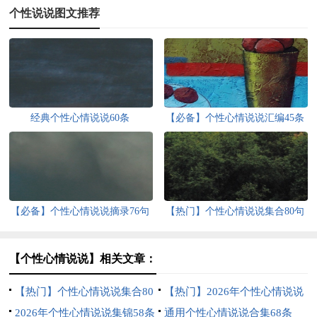
个性说说图文推荐
经典个性心情说说60条
【必备】个性心情说说汇编45条
【必备】个性心情说说摘录76句
【热门】个性心情说说集合80句
【个性心情说说】相关文章：
【热门】个性心情说说集合80
【热门】2026年个性心情说说
句
2026年个性心情说说集锦58条
38句
通用个性心情说说合集68条