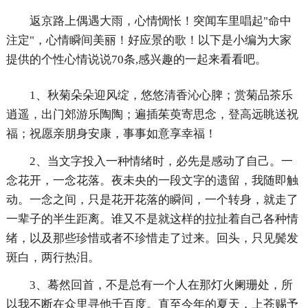
返京路上偶遇大雨，心情惆怅！突闻车里唱起"命中
注定"，心情瞬间美丽！好应景的歌！以下是小编为大家
提供的个性心情说说70条,感兴趣的一起来看看吧。
1、秋菊朵朵迎风绽，悠悠清香沁心脾；赏菊品茶乐
逍遥，出门郊游乐陶陶；遍插茱萸寄思念，登高远眺送祝
福；祝愿亲朋身安康，事事如意享幸福！
2、当文字投入一种情绪时，必先是感动了自己。一
念花开，一念花落。夜未央的一段文字的遗留，我随即触
动。一念之间，只是花开花落的瞬间，一个转身，就走了
一辈子的半生距离。谁又不是就这样的拉扯着自己各种情
绪，以及那些珍惜或者不珍惜走了过来。回头，只见鬓发
斑白，两行热泪。
3、蓦然回首，不是总有一个人在那灯火阑珊处，所
以我不断在众里寻他千百度。直至今年的夏天，上苍赐予