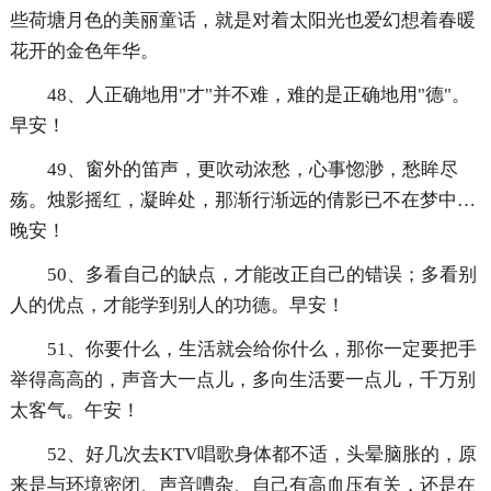
些荷塘月色的美丽童话，就是对着太阳光也爱幻想着春暖
花开的金色年华。
48、人正确地用"才"并不难，难的是正确地用"德"。
早安！
49、窗外的笛声，更吹动浓愁，心事惚渺，愁眸尽
殇。烛影摇红，凝眸处，那渐行渐远的倩影已不在梦中…
晚安！
50、多看自己的缺点，才能改正自己的错误；多看别
人的优点，才能学到别人的功德。早安！
51、你要什么，生活就会给你什么，那你一定要把手
举得高高的，声音大一点儿，多向生活要一点儿，千万别
太客气。午安！
52、好几次去KTV唱歌身体都不适，头晕脑胀的，原
来是与环境密闭、声音嘈杂、自己有高血压有关，还是在