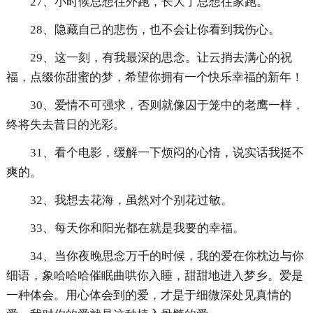
27、小时候总想往外跑，长大了总想往家跑。
28、隐藏自己的悲伤，也不会让你看到我伤心。
29、这一刻，有我最深的思念。让云捎去满心的祝
福，点缀你甜蜜的梦，希望你拥有一个快乐幸福的新年！
30、爱情不可强求，否则就像囚于笼中的老鹰一样，
终将失去昔日的光彩。
31、看个电影，缓解一下烦闷的心情，说实话我挺不
爽的。
32、我想去花海，虽然对个别花过敏。
33、每天你和阳光都在就是我要的幸福。
34、当你夜晚思念万千的时候，我的爱在你枕边与你
细语，象哈哈哈催眠曲哄你入睡，甜甜地进入梦乡。爱是
一种体会。用心体会到的爱，才是于细微深处见真情的