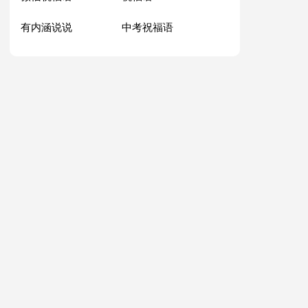
有内涵说说
中考祝福语