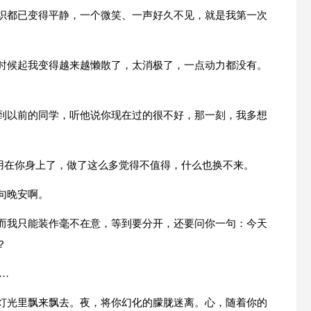
交织都已变得平静，一个微笑、一声好久不见，就是我第一次
么时候起我变得越来越懒散了，太消极了，一点动力都没有。
遇到以前的同学，听他说你现在过的很不好，那一刻，我多想
一年用在你身上了，做了这么多觉得不值得，什么也换不来。
句晚安啊。
，而我只能装作毫不在意，等到要分开，还要问你一句：今天
？
…
在灯光里飘来飘去。夜，将你幻化的朦胧迷离。心，随着你的