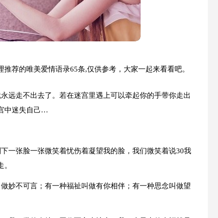
推荐的唯美爱情语录65条,仅供参考，大家一起来看看吧。
就永远走不出去了。若在迷宫里遇上可以牵起你的手带你走出
宫中迷失自己…
下一张脸一张微笑着忧伤着凝望我的脸，我们微笑着说30我
走。
叫做妙不可言；有一种福祉叫做有你相伴；有一种思念叫做望