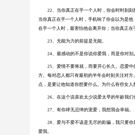
22、当你真正在乎一个人时，你会时时刻
当你真正在乎一个人时，手机响了你会以为是他
在乎一个人时，最害怕他会离开你；当你真正在
23、无能为力的前提是无能。
24、最感动的不是你说你爱我，而是你对别
25、爱情不要将就，而要开心长久。恋爱
方。每对恋人都只有最初的半年会时刻关注对方
点，是要让他知道你想要什么。为什么有些女人
26、在这个说喜欢太少说爱太早的年龄我们
27、有你肆无忌惮的宠爱，我想我会幸福。
28、爱与不爱不该是无尽的欺骗，我只要
爱我。