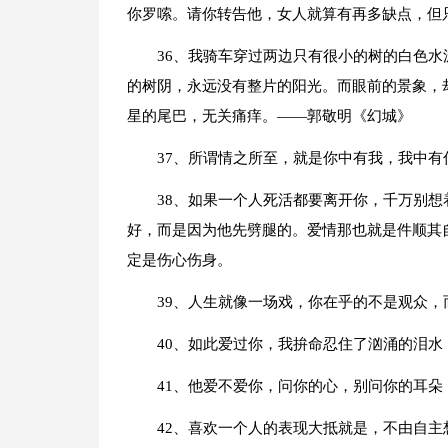
你罗嗦。请你转告他，女人就算有再多缺点，但
36、我骑车穿过两边只有很小的树的白色
的树阴，永远没有整片的阳光。而眼前的景象，
星的尾巴，无关痛痒。——郭敬明《幻城》
37、所谓情之所至，就是你中有我，我中
38、如果一个人死活都要离开你，千万别
好，而是因为他先劈腿的。爱情那也就是件顺其
定是伤心伤身。
39、人生就像一场戏，你在乎的不是观众，
40、如此爱过你，我拚命忍住了汹涌的泪
41、他爱不爱你，问你的心，别问你的耳
42、喜欢一个人的表现大抵就是，不由自