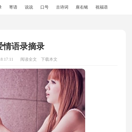
录
寄语
说说
口号
古诗词
座右铭
祝福语
爱情语录摘录
8:17:11
阅读全文
下载本文