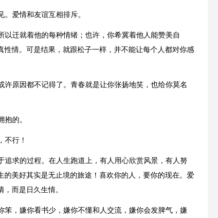
见。爱情和友谊互相排斥。
，所以迁就着他的每种情绪；也许，你希冀着他人能赞美自
真性情。可是结果，就跟松子一样，并不能让每个人都对你感
，或许原因都不记得了。青春就是让你张扬地笑，也给你莫名
拥抱的。
，不行！
在于追求的过程。在人生跑道上，有人用心欣赏风景，有人努
生的美好其实是无止境的旅途！喜欢你的人，要你的现在。爱
情，而是日久生情。
嫌你笨，嫌你看书少，嫌你不懂和人交流，嫌你会发脾气，嫌