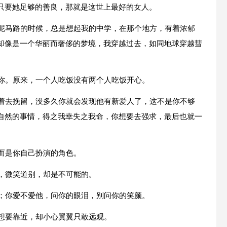
只要她足够的善良，那就是这世上最好的女人。
水泥马路的时候，总是想起我的中学，在那个地方，有着浓郁
却像是一个华丽而奢侈的梦境，我穿越过去，如同地球穿越彗
有你。原来，一个人吃饭没有两个人吃饭开心。
想着去挽留，没多久你就会发现他有新爱人了，这不是你不够
自然的事情，得之我幸失之我命，你想要去强求，最后也就一
而是你自己扮演的角色。
水，微笑道别，却是不可能的。
朵；你爱不爱他，问你的眼泪，别问你的笑颜。
主想要靠近，却小心翼翼只敢远观。