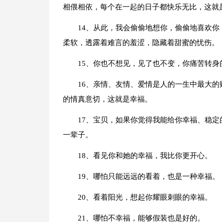
相偎相依，每个在一起的日子都快乐无比，这就是
14、从此，我会偷偷地想你，偷偷地喜欢
柔软，透露着难言的羞涩，隐藏着甜蜜的忧伤。
15、你也不想见，见了也不变，你痛苦转身
16、亲情、友情、爱情是人的一生中最大
的情真意切，这就是幸福。
17、宝贝，如果你觉得我能给你幸福、稳
一辈子。
18、看见你和她的幸福，我比你更开心。
19、哪怕只能远远的看着，也是一种幸福。
20、看着阳光，想起你耀眼刺眼的幸福。
21、哪怕不幸福，能够假装也是好的。