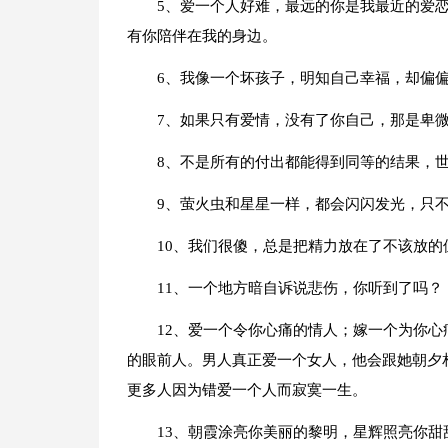
5、爱一个人好难，最远的你是我最近的爱
有你陪伴在我的身边。
6、我像一个坏孩子，明知自己幸福，却偏
7、如果只有爱情，没有了你自己，那是卑
8、不是所有的付出都能得到同等的结果，
9、萤火虫和星星一样，都会闪闪发光，只
10、我们很傻，总是把精力放在了不该放的
11、一个地方暗自诉说悲伤，你听到了吗？
12、爱一个令你心痛的情人；嫁一个为你
的眼前人。男人真正爱一个女人，他会跟她朝夕
更多人因为错爱一个人而寂寞一生。
13、朝霞涂亮你美丽的黎明，星辉照亮你