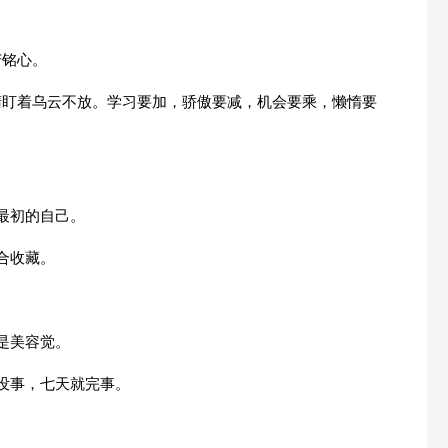
苦铭心。
睛盯着乌云不放。学习要加，骄傲要减，机会要乘，懒惰要
。
最初的自己。
合收藏。
是美容觉。
没事，七天就完事。