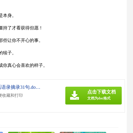
。
是本身。
僵持了才看获得但愿！
那些让你不开心的事。
的犊子。
成你真心会喜欢的样子。
《【实用】2026年感人的一句话语录摘录31句.doc》
点击下载文档
便收藏和打印
文档为doc格式