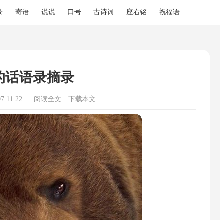
录
寄语
说说
口号
古诗词
座右铭
祝福语
的话语录摘录
7:11:22
阅读全文
下载本文