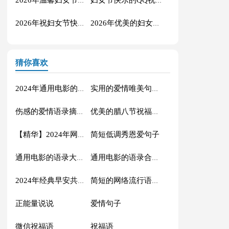
2026年温馨妇女节祝福语短信大集合52句
妇女节快乐的QQ祝福语55句
2026年祝妇女节快乐的祝福语25条
2026年优美的妇女节祝福语汇总53句
猜你喜欢
2024年通用电影的语录摘录88条
实用的爱情唯美句子汇编56条
伤感的爱情语录摘录81条
优美的腊八节祝福语71条
简短低调秀恩爱句子
【精华】2024年网络流行的语录摘录32句
通用电影的语录大汇总88条
通用电影的语录合集70条
2024年经典早安共勉句子短信汇总41句
简短的网络流行语录摘录50句
正能量说说
爱情句子
微信祝福语
祝福语