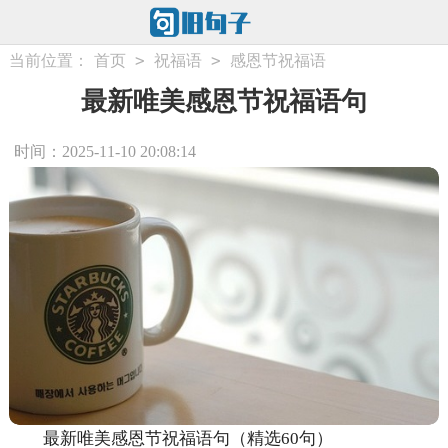
>
>
当前位置：
首页
祝福语
感恩节祝福语
最新唯美感恩节祝福语句
时间：2025-11-10 20:08:14
最新唯美感恩节祝福语句（精选60句）