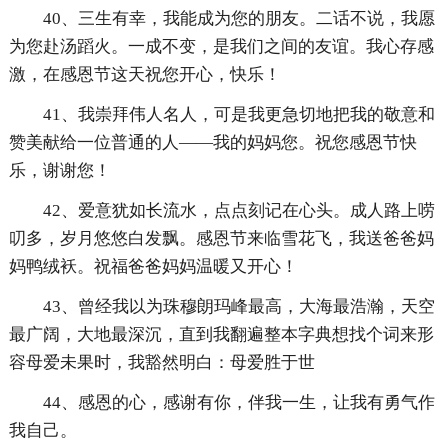
40、三生有幸，我能成为您的朋友。二话不说，我愿
为您赴汤蹈火。一成不变，是我们之间的友谊。我心存感
激，在感恩节这天祝您开心，快乐！
41、我崇拜伟人名人，可是我更急切地把我的敬意和
赞美献给一位普通的人——我的妈妈您。祝您感恩节快
乐，谢谢您！
42、爱意犹如长流水，点点刻记在心头。成人路上唠
叨多，岁月悠悠白发飘。感恩节来临雪花飞，我送爸爸妈
妈鸭绒袄。祝福爸爸妈妈温暖又开心！
43、曾经我以为珠穆朗玛峰最高，大海最浩瀚，天空
最广阔，大地最深沉，直到我翻遍整本字典想找个词来形
容母爱未果时，我豁然明白：母爱胜于世
44、感恩的心，感谢有你，伴我一生，让我有勇气作
我自己。