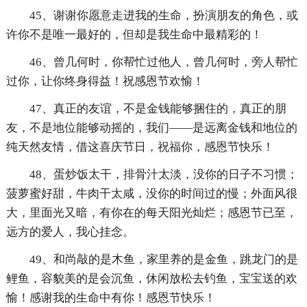
45、谢谢你愿意走进我的生命，扮演朋友的角色，或
许你不是唯一最好的，但却是我生命中最精彩的！
46、曾几何时，你帮忙过他人，曾几何时，旁人帮忙
过你，让你终身得益！祝感恩节欢愉！
47、真正的友谊，不是金钱能够捆住的，真正的朋
友，不是地位能够动摇的，我们――是远离金钱和地位的
纯天然友情，借这喜庆节日，祝福你，感恩节快乐！
48、蛋炒饭太干，排骨汁太淡，没你的日子不习惯；
菠萝蜜好甜，牛肉干太咸，没你的时间过的慢；外面风很
大，里面光又暗，有你在的每天阳光灿烂；感恩节已至，
远方的爱人，我心挂念。
49、和尚敲的是木鱼，家里养的是金鱼，跳龙门的是
鲤鱼，容貌美的是会沉鱼，休闲放松去钓鱼，宝宝送的欢
愉！感谢我的生命中有你！感恩节快乐！