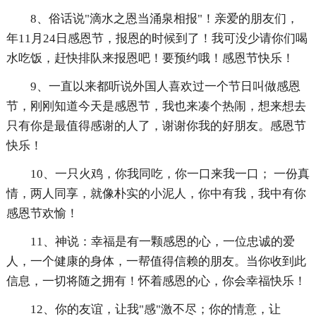
8、俗话说"滴水之恩当涌泉相报"！亲爱的朋友们，
年11月24日感恩节，报恩的时候到了！我可没少请你们喝
水吃饭，赶快排队来报恩吧！要预约哦！感恩节快乐！
9、一直以来都听说外国人喜欢过一个节日叫做感恩
节，刚刚知道今天是感恩节，我也来凑个热闹，想来想去
只有你是最值得感谢的人了，谢谢你我的好朋友。感恩节
快乐！
10、一只火鸡，你我同吃，你一口来我一口； 一份真
情，两人同享，就像朴实的小泥人，你中有我，我中有你
感恩节欢愉！
11、神说：幸福是有一颗感恩的心，一位忠诚的爱
人，一个健康的身体，一帮值得信赖的朋友。当你收到此
信息，一切将随之拥有！怀着感恩的心，你会幸福快乐！
12、你的友谊，让我"感"激不尽；你的情意，让