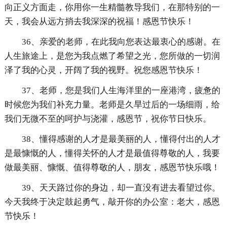
向正义方面走，你用你一生精髓教导我们，在那特别的一
天，我会从远方捎去我深深的祝福！感恩节快乐！
36、亲爱的老师，在此我向您表达最衷心的感谢。在
人生旅途上，是您为我点燃了希望之光，您所做的一切润
泽了我的心灵，开阔了我的视野。祝您感恩节快乐！
37、老师，您是我们人生海洋里的一座港湾，疲惫的
时候您为我们补充力量。老师是久旱过后的一场细雨，给
我们无微不至的呵护与浇灌，感恩节，祝你节日快乐。
38、懂得感谢的人才是最美丽的人，懂得付出的人才
是最慷慨的人，懂得关怀的人才是最值得尊敬的人，我要
做最美丽、慷慨、值得尊敬的人，朋友，感恩节快乐哦！
39、天天路过你的身边，却一直没有进去看望过你。
今天我终于决定鼓起勇气，敲开你的办公室：老大，感恩
节快乐！