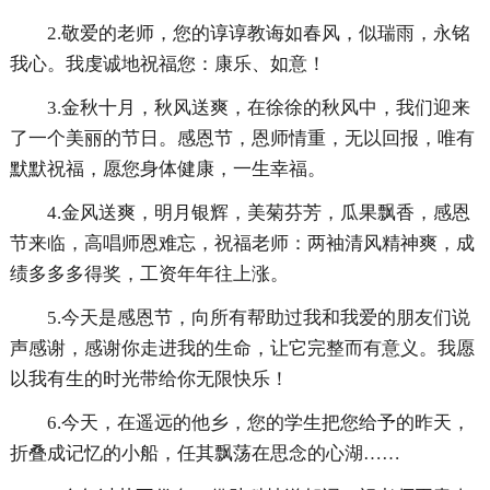
2.敬爱的老师，您的谆谆教诲如春风，似瑞雨，永铭
我心。我虔诚地祝福您：康乐、如意！
3.金秋十月，秋风送爽，在徐徐的秋风中，我们迎来
了一个美丽的节日。感恩节，恩师情重，无以回报，唯有
默默祝福，愿您身体健康，一生幸福。
4.金风送爽，明月银辉，美菊芬芳，瓜果飘香，感恩
节来临，高唱师恩难忘，祝福老师：两袖清风精神爽，成
绩多多多得奖，工资年年往上涨。
5.今天是感恩节，向所有帮助过我和我爱的朋友们说
声感谢，感谢你走进我的生命，让它完整而有意义。我愿
以我有生的时光带给你无限快乐！
6.今天，在遥远的他乡，您的学生把您给予的昨天，
折叠成记忆的小船，任其飘荡在思念的心湖……