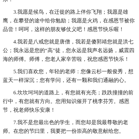
3.我愿是候鸟，在迁徙的路上伴你飞翔；我愿是雄
鹰，在攀登的途中给你勉励；我愿是火鸡，在感恩节被你
品尝！呵呵，这样的朋友够仗义吧！感恩节快乐喔！
4.我若是八戒您就是唐僧，我若是傻郭靖您就是洪七
公；我永远是您的“高”徒，您永远是我声名远扬，威震四
海的师傅。师傅，您老人家辛苦啦，祝您感恩节快乐！
5.我们喜欢您，年轻的老师：您像云杉一般俊秀，想
蓝天一样深沉；您有学问，还有一颗和我们通融的心。
6.坎坎坷坷的道路上，有您就有光亮；跌跌撞撞的前
行中，有您就有方向。您用知识催开了桃李芬芳。感恩
节，祝老师快乐安康！
7.我不是您最出色的学生，而您却是我最尊敬的老
师。在您的节曰里，我要把一份崇高的敬意献给您。