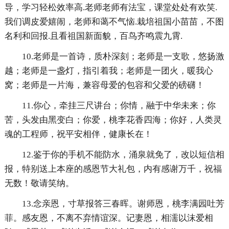
导，学习轻松效率高.老师老师有法宝，课堂处处有欢笑.
我们调皮爱嬉闹，老师和蔼不气恼.栽培祖国小苗苗，不图
名利和回报.且看祖国新面貌，百鸟齐鸣震九霄.
10.老师是一首诗，质朴深刻；老师是一支歌，悠扬激
越；老师是一盏灯，指引着我；老师是一团火，暖我心
窝；老师是一片海，兼容母爱的包容和父爱的磅礴！
11.你心，牵挂三尺讲台；你情，融于中华未来；你
苦，头发由黑变白；你爱，桃李花香四海；你好，人类灵
魂的工程师，祝平安相伴，健康长在！
12.鉴于你的手机不能防水，涌泉就免了，改以短信相
报，特别送上本座的感恩节大礼包，内有感谢万千，祝福
无数！敬请笑纳。
13.念亲恩，寸草报答三春晖。谢师恩，桃李满园吐芳
菲。感友恩，不离不弃情谊深。记妻恩，相濡以沫爱相