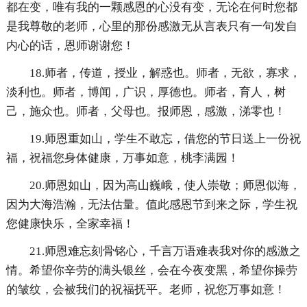
都在变，唯有我的一颗感恩的心没有变，无论在何时您都
是我尊敬的老师，心里的那份感激无从言表只有一句发自
内心的话，恩师谢谢您！
18.师者，传道，授业，解惑也。师者，无欲，寡求，
淡利也。师者，博闻，广识，厚德也。师者，育人，树
己，施众也。师者，父母也。报师恩，感激，涕零也！
19.师恩重如山，学生不敢忘，借您的节日送上一份祝
福，祝福您身体健康，万事如意，桃李满园！
20.师恩如山，因为高山巍峨，使人崇敬；师恩似海，
因为大海浩瀚，无法估量。值此感恩节到来之际，学生祝
您健康快乐，全家幸福！
21.师恩难忘刻骨铭心，千言万语难表我对你的感激之
情。希望你辛劳的满头银丝，会在今夜变黑，希望你操劳
的皱纹，会被我们的祝福抚平。老师，祝您万事如意！