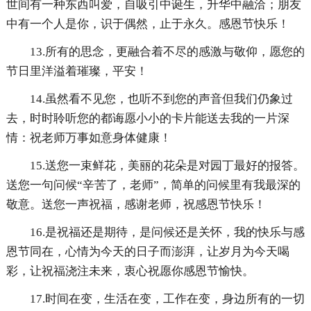
世间有一种东西叫爱，自吸引中诞生，升华中融洽；朋友
中有一个人是你，识于偶然，止于永久。感恩节快乐！
13.所有的思念，更融合着不尽的感激与敬仰，愿您的
节日里洋溢着璀璨，平安！
14.虽然看不见您，也听不到您的声音但我们仍象过
去，时时聆听您的都诲愿小小的卡片能送去我的一片深
情：祝老师万事如意身体健康！
15.送您一束鲜花，美丽的花朵是对园丁最好的报答。
送您一句问候“辛苦了，老师”，简单的问候里有我最深的
敬意。送您一声祝福，感谢老师，祝感恩节快乐！
16.是祝福还是期待，是问候还是关怀，我的快乐与感
恩节同在，心情为今天的日子而澎湃，让岁月为今天喝
彩，让祝福浇注未来，衷心祝愿你感恩节愉快。
17.时间在变，生活在变，工作在变，身边所有的一切