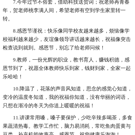
7.今年过节不俗套，借助科技送贺词；祝老师再青春
年，贺老师桃李满人间，希望老师有空到学生家里转一
转。
8.感恩节谨祝：快乐像同学校友越来越多，烦恼像学
校福利越来越少，友谊像领导讲话越来越长，祝福像突击
检查说到就到。感恩节，别忘了给老师问候！
9.教师，一份光辉的职业，教书育人，赚钱积德，感
恩节到了，祝愿全体教师快乐到家，钱财到家，全家一起
乐哈哈！
10.降温了，花落的声音风知道，思念的感觉心知道，
变冷的温度冬知道，我的祝福你知道，没有华丽的词语，
只想在渐冷的冬天为你送上暖暖的祝福！
11.讲课常用嗓，嗓子要保护，少吃辛辣多喝茶，多食
果蔬清热毒。教学工作忙，脑力易消耗，常吃鱼肉蛋黄与
豆类，补充机能效率高。感恩节，祝您健康乐淘淘！