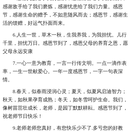
感谢敌手给了我们磨炼，感谢忧患给了我们力量。感恩
节，感谢生命的赠予，不如意随风而去；感恩节，感谢生
活的馈赠，好运气扑面而来。
6.人生一世，草木一秋，生我养我，为我担忧。儿行
千里，担忧万日。感恩节到了，感恩父母的养育之恩，愿
父母永远安康
7.一心一意为教育，一言一行传文明。一点一滴作表
率，一生一世献爱心。一年一度感恩节，一字一句表深
情。
8.春天，似春雨浸润心灵；夏天，似夏风启迪智力；
秋天，如秋果孕育成熟；冬天，如冬雪呵护生命。我们，
像树苗茁壮成长，老师，是园丁默默耕耘。感恩节到了，
祝老师节日快乐！
9.老师老师您真好，有您快乐少不了.多亏您的好教