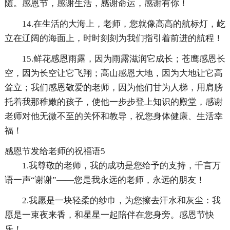
随。感恩节，感谢生活，感谢命运，感谢有你！
14.在生活的大海上，老师，您就像高高的航标灯，屹
立在辽阔的海面上，时时刻刻为我们指引着前进的航程！
15.鲜花感恩雨露，因为雨露滋润它成长；苍鹰感恩长
空，因为长空让它飞翔；高山感恩大地，因为大地让它高
耸立；我们感恩敬爱的老师，因为他们甘为人梯，用肩膀
托着我那稚嫩的孩子，使他一步步登上知识的殿堂，感谢
老师对他无微不至的关怀和教导，祝您身体健康、生活幸
福！
感恩节发给老师的祝福语5
1.我尊敬的老师，我的成功是您给予的支持，千言万
语一声“谢谢”——您是我永远的老师，永远的朋友！
2.我愿是一块轻柔的纱巾，为您擦去汗水和灰尘：我
愿是一束夜来香，和星星一起陪伴在您身旁。感恩节快
乐！