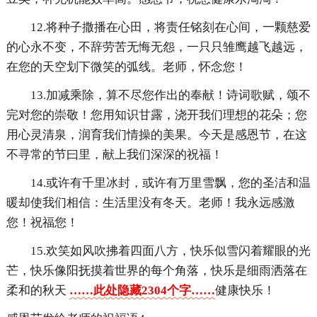
12.将种子撒播在心田，将责任铭刻在心间，一颗慈爱
的心永不变，不辞劳苦无悔无怨，一只只雏鹰越飞越远，
在您的天空划下微笑的弧线。老师，怀念您！
13.加减乘除，算不尽您作出的奉献！诗词歌赋，颂不
完对您的崇敬！您用知识甘露，浇开我们理想的花朵；您
用心灵清泉，润育我们情操的美果。今天是感恩节，在这
不寻常的节曰里，献上我们深深的祝福！
14.或许有千里冰封，或许有万里雪飘，您的圣洁和温
暖却使我们相信：生活里没有冬天。老师！我永远感激
您！祝福您！
15.欢笑如风吹拂着四面八方，快乐似雪闪着耀眼的光
芒，快乐像阳抚摸着世界的每个角落，快乐是细雨洒落在
柔和的秋天
……此处隐藏2304个字……
健康快乐！