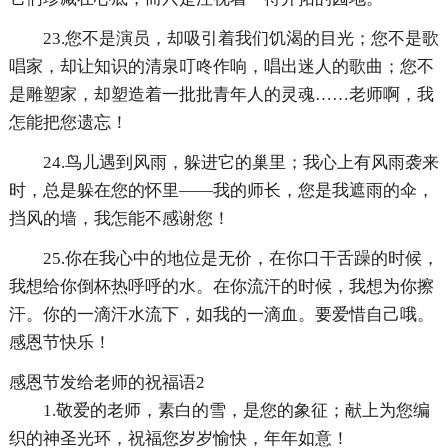
23.您不是演员，却吸引着我们饥渴的目光；您不是歌
唱家，却让知识的清泉叮咚作响，唱出迷人的歌曲；您不
是雕塑家，却塑造着一批批青年人的灵魂……老师啊，我
怎能把您遗忘！
24.鸟儿遇到风雨，躲进它的巢里；我心上有风雨袭来
时，总是躲在您的怀里——我的师长，您是我遮雨的伞，
挡风的墙，我怎能不感谢您！
25.你在我心中的地位是无价，在你口干舌躁的时候，
我想给你倒杯热呼呼的水。在你流汗的时候，我想为你擦
汗。你的一滴汗水流下，如我的一滴血。要爱惜自己哦。
感恩节快乐！
感恩节发给老师的祝福语2
1.敬爱的老师，素白的雪，是您的象征；献上为您编
织的神圣光环，祝福您岁岁愉快，年年如意！