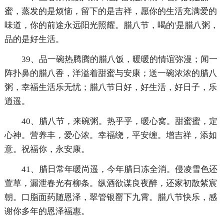
蜜，蒸发的是烦恼，留下的是吉祥，愿你的生活充满爱的
味道，你的前途永远阳光照耀。腊八节，喝的'是腊八粥，
品的是好生活。
39、品一碗热腾腾的腊八饭，暖暖的情谊弥漫；闻一
阵扑鼻的腊八香，洋溢着甜蜜与安康；送一碗浓浓的腊八
粥，幸福生活乐无忧；腊八节日好，好生活，好日子，乐
逍遥。
40、腊八节，来碗粥。热乎乎，暖心窝。甜蜜蜜，定
心神。营养丰，爱心浓。幸福绕，平安缠。增吉祥，添如
意。祝福你，永安康。
41、腊日常年暖尚遥，今年腊日冻全消。侵凌雪色还
萱草，漏泄春光有柳条。纵酒欲谋良夜醉，还家初散紫宸
朝。口脂面药随恩泽，翠管银罂下九霄。腊八节快乐，感
谢你多年的恩泽福惠。