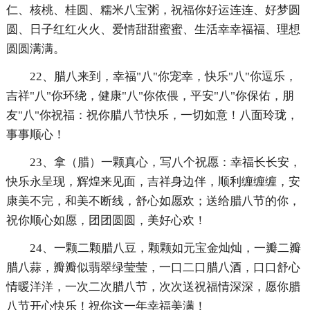
仁、核桃、桂圆、糯米八宝粥，祝福你好运连连、好梦圆
圆、日子红红火火、爱情甜甜蜜蜜、生活幸幸福福、理想
圆圆满满。
22、腊八来到，幸福"八"你宠幸，快乐"八"你逗乐，
吉祥"八"你环绕，健康"八"你依偎，平安"八"你保佑，朋
友"八"你祝福：祝你腊八节快乐，一切如意！八面玲珑，
事事顺心！
23、拿（腊）一颗真心，写八个祝愿：幸福长长安，
快乐永呈现，辉煌来见面，吉祥身边伴，顺利缠缠缠，安
康美不完，和美不断线，舒心如愿欢；送给腊八节的你，
祝你顺心如愿，团团圆圆，美好心欢！
24、一颗二颗腊八豆，颗颗如元宝金灿灿，一瓣二瓣
腊八蒜，瓣瓣似翡翠绿莹莹，一口二口腊八酒，口口舒心
情暖洋洋，一次二次腊八节，次次送祝福情深深，愿你腊
八节开心快乐！祝你这一年幸福美满！