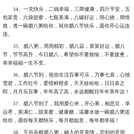
34、一克快乐，二钱幸福，三两健康，四斤平安，五
包富贵，六袋甜蜜，七瓶美满，八罐好运，用心烧，用情
熬，煮一碗腊八粥给你，祝你腊八节快乐，愿你开心运连
连。
35、腊八粥，周周精彩，腊八蒜，算算好运，腊八
节，节节高升，今日腊八，希望你不要烦恼，不要疲惫，
幸幸福福一生不变。
36、腊八节到，祝你生活百事可乐，万事七喜，心情
雪碧，工作红牛，爱情鲜橙多，天天娃哈哈，日日喜之
郎，月月乐百事，年年高了高，永远都醒目年年美年达！
37、腊八节到了，我用爱心米，开心果，相思豆，幸
运枣，美满仁，甜美蜜，健康糖，温馨水做一碗腊八粥送
给你，愿你每天都快乐，每月都如意，每年都幸福！
38、五谷杂粮腊八粥，融入的是亲情，尝到的是甜