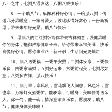
八斗之才，七粥八通发达，八粥八戒快乐！
8、一个腊八节，酝酿种种好心情；一碗腊八粥，传
递几分温暖意；一家可爱人，彼此珍惜好窝心；一份新祈
愿，带来来年好光景。腊八节快乐！
9、愿腊八的红红粥饭给你带去吉祥如意，强健温暖
你的身体，抵御严寒健康长寿。给你带来幸福美满，快乐
喜悦好心情。愿你事业路上新开创，生活阳光更灿烂！
10、腊八送粥福：一粥平安照，二粥体安康，三粥快
乐多，四粥家满财，五粥好运来，六粥前程美，七粥尽如
意，八粥多吉祥。腊八快乐！
11、腊月里，寒风吼，雪花飘飞人间愁。风也冷，雪
也寒，万家灯火煮粥忙。能驱寒，可暖身，美味佳肴送亲
人。你一勺，他一碗，情深意浓喜乐欢。愿朋友，腊八
节，健康身体美咋咧！