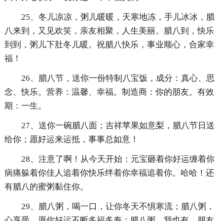
25、冬儿凉凉，粥儿暖暖，天寒地冻，手儿冰冰，腊
八来到，又见欢笑，亲友相聚，人生美丽。腊八到，快乐
到到，粥儿下肚冬儿暖。祝腊八快乐，事业顺心，合家幸
福！
26、腊八节，送你一份特制八宝饭，成分：真心、思
念、快乐。营养：温馨、幸福。制造商：你的朋友。有效
期：一生。
27、送你一碗腊八面；吉祥苹果如意梨，腊八节日送
给你；愿好运来运抵，事事总如意！
28、注意了啊！从今天开始：元宝砸着你好运缠着你
病痛躲着你佳人追着你快乐绊着你幸福追着你。哈哈！还
有腊八的蜜粥黏住你。
29、腊八粥，喝一口，让你冬天不惧寒流；腊八粥，
心享受，愿你好运不断多福多寿；腊八粥，我也有，朋友