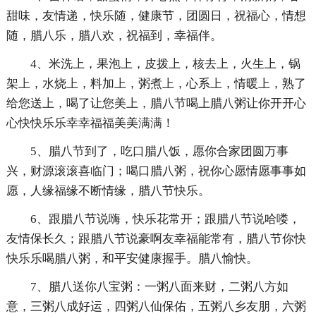
甜味，友情递，快乐随，健康节，团圆日，祝福心，情想
随，腊八乐，腊八欢，祝福到，幸福伴。
4、米洗上，果泡上，皮拨上，核去上，火生上，锅
架上，水烧上，料加上，粥煮上，心系上，情暖上，熟了
给您送上，喝了让您美上，腊八节喝上腊八粥让你开开心
心快快乐乐幸幸福福美美满满！
5、腊八节到了，吃口腊八饭，愿你合家团圆万事
兴，财源滚滚喜临门；喝口腊八粥，祝你心愿情愿事事如
愿，人缘福缘不断情缘，腊八节快乐。
6、跟腊八节说嗨，快乐花常开；跟腊八节说哈喽，
友情保长久；跟腊八节说豪啊友幸福能常有，腊八节你快
快乐乐喝腊八粥，和平安健康握手。腊八愉快。
7、腊八送你八宝粥：一粥八面来财，二粥八方如
意，三粥八成好运，四粥八仙保佑，五粥八乡友朋，六粥