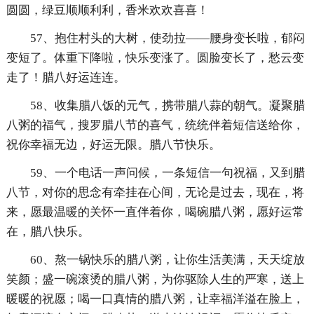
圆圆，绿豆顺顺利利，香米欢欢喜喜！
57、抱住村头的大树，使劲拉——腰身变长啦，郁闷
变短了。体重下降啦，快乐变涨了。圆脸变长了，愁云变
走了！腊八好运连连。
58、收集腊八饭的元气，携带腊八蒜的朝气。凝聚腊
八粥的福气，搜罗腊八节的喜气，统统伴着短信送给你，
祝你幸福无边，好运无限。腊八节快乐。
59、一个电话一声问候，一条短信一句祝福，又到腊
八节，对你的思念有牵挂在心间，无论是过去，现在，将
来，愿最温暖的关怀一直伴着你，喝碗腊八粥，愿好运常
在，腊八快乐。
60、熬一锅快乐的腊八粥，让你生活美满，天天绽放
笑颜；盛一碗滚烫的腊八粥，为你驱除人生的严寒，送上
暖暖的祝愿；喝一口真情的腊八粥，让幸福洋溢在脸上，