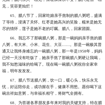
见，笑容更灿烂！
65、腊八节了，回家吃娘亲手熬制的腊八粥吧，盛满
了等待，浸满了关怀。红枣是她高兴的笑脸，糯米是她无
尽的情怀，莲子是她不老的叮嘱。腊八，回家团圆。
66、我忘不了那碗腊八粥，那是一碗妈妈亲手熬的腊
八粥，有大米、小米、花生、大豆……。那是一碗极其普
通又让我终身难忘的一碗腊八粥，那一年是1958年，妈妈
已经一天没有吃饭了，她亲手熬了那碗腊八粥硬让我喝，
我不知愁滋味的给喝了。现在喝一碗腊八粥祝你全家幸
福，明年发发发。
67、腊八节送腊八粥，饮一口，暖心头，快乐永无
忧，好运陪你走，成功握在手，健康不用愁。愿你喝下这
碗吉祥如意粥，与幸福长相守，将财气全拥有。
68、为答谢各界朋友多年来对我的关键支持，特在腊