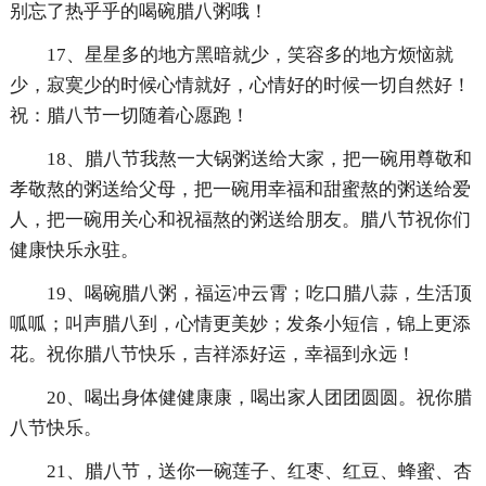
别忘了热乎乎的喝碗腊八粥哦！
17、星星多的地方黑暗就少，笑容多的地方烦恼就
少，寂寞少的时候心情就好，心情好的时候一切自然好！
祝：腊八节一切随着心愿跑！
18、腊八节我熬一大锅粥送给大家，把一碗用尊敬和
孝敬熬的粥送给父母，把一碗用幸福和甜蜜熬的粥送给爱
人，把一碗用关心和祝福熬的粥送给朋友。腊八节祝你们
健康快乐永驻。
19、喝碗腊八粥，福运冲云霄；吃口腊八蒜，生活顶
呱呱；叫声腊八到，心情更美妙；发条小短信，锦上更添
花。祝你腊八节快乐，吉祥添好运，幸福到永远！
20、喝出身体健健康康，喝出家人团团圆圆。祝你腊
八节快乐。
21、腊八节，送你一碗莲子、红枣、红豆、蜂蜜、杏