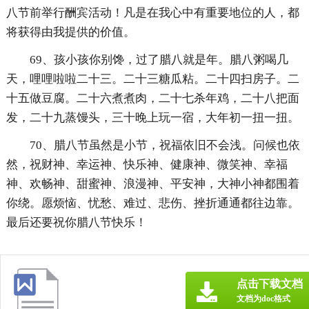
八节前举行酬宾活动！凡是在我心中有重要地位的人，都
将获得由我提供的价值。
69、孩小孩你别馋，过了腊八就是年。腊八粥喝几
天，哩哩啦啦二十三。二十三糖瓜粘。二十四扫房子。二
十五做豆腐。二十六煮煮肉，二十七杀年鸡，二十八把面
发，二十九蒸馒头，三十晚上玩一宿，大年初一扭一扭。
70、腊八节虽然是小节，祝福依旧不会浅。问候也依
然，祝财神、幸运神、快乐神、健康神、微笑神、幸福
神、欢畅神、甜蜜神、浪漫神、平安神，大神小神都围着
你绕。愿烦恼、忧愁、难过、悲伤、挫折通通都往边靠。
最后还要祝你腊八节快乐！
点击下载文档
文档为doc格式