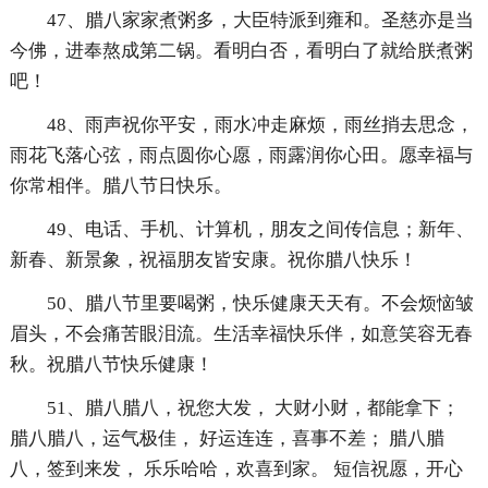
47、腊八家家煮粥多，大臣特派到雍和。圣慈亦是当
今佛，进奉熬成第二锅。看明白否，看明白了就给朕煮粥
吧！
48、雨声祝你平安，雨水冲走麻烦，雨丝捎去思念，
雨花飞落心弦，雨点圆你心愿，雨露润你心田。愿幸福与
你常相伴。腊八节日快乐。
49、电话、手机、计算机，朋友之间传信息；新年、
新春、新景象，祝福朋友皆安康。祝你腊八快乐！
50、腊八节里要喝粥，快乐健康天天有。不会烦恼皱
眉头，不会痛苦眼泪流。生活幸福快乐伴，如意笑容无春
秋。祝腊八节快乐健康！
51、腊八腊八，祝您大发， 大财小财，都能拿下；
腊八腊八，运气极佳， 好运连连，喜事不差； 腊八腊
八，签到来发， 乐乐哈哈，欢喜到家。 短信祝愿，开心