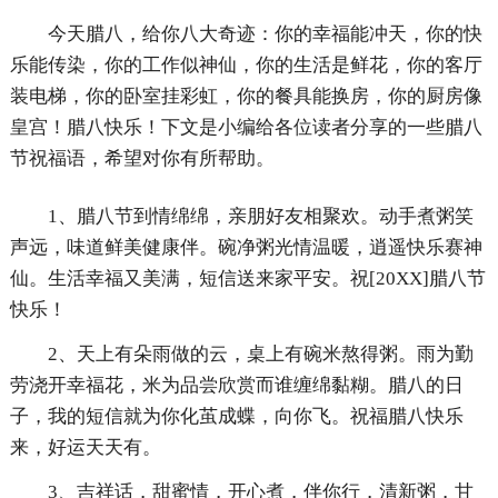
今天腊八，给你八大奇迹：你的幸福能冲天，你的快
乐能传染，你的工作似神仙，你的生活是鲜花，你的客厅
装电梯，你的卧室挂彩虹，你的餐具能换房，你的厨房像
皇宫！腊八快乐！下文是小编给各位读者分享的一些腊八
节祝福语，希望对你有所帮助。
1、腊八节到情绵绵，亲朋好友相聚欢。动手煮粥笑
声远，味道鲜美健康伴。碗净粥光情温暖，逍遥快乐赛神
仙。生活幸福又美满，短信送来家平安。祝[20XX]腊八节
快乐！
2、天上有朵雨做的云，桌上有碗米熬得粥。雨为勤
劳浇开幸福花，米为品尝欣赏而谁缠绵黏糊。腊八的日
子，我的短信就为你化茧成蝶，向你飞。祝福腊八快乐
来，好运天天有。
3、吉祥话，甜蜜情，开心煮，伴你行，清新粥，甘