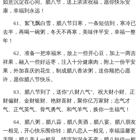
如意沉淀在心间。腊八节，送上浓浓祝福，愿你快乐安
康，幸福到永远！
61、絮飞飘白雪，腊八节日寒，一条短信到，寒冷已
去半，再喝一碗粥，冬天不再寒，美味伴平安，幸福一整
年！
62、准备一把幸福米，放上一些开心豆，加上一两吉
祥果，融入一些好运枣，注入十分健康肉，附上一份平安
果，外加喜庆的花生，制成腊八香浓粥，送你顺把心愿
许，愿你腊八节快乐。
63、腊八节到了，送你"八财八气"。祝大财小财、正
财偏财、金财银财、艳财喜财，聚你亿万家财；志气才
气、正气英气、骨气勇气、和气羊气，换你一生福气！
64、腊八粥，腊八蒜，腊八美酒，腊八宴。腊八朋友
一相见，开心快乐围你转；腊八恋人一相见，幸福温馨更
无限；腊八亲人一相见，情谊加深永不变；腊八短信一相