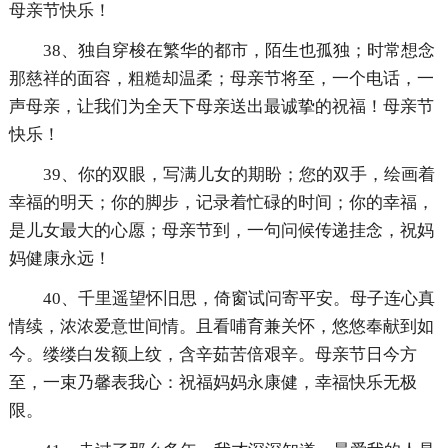
母亲节快乐！
38、独自穿梭在繁华的都市，陌生也孤独；时常想念
那慈祥的面容，粗糙却温柔；母亲节将至，一个电话，一
声母亲，让我们为全天下母亲送出最诚挚的祝福！母亲节
快乐！
39、你的双眼，写满儿女的期盼；您的双手，绘画着
幸福的明天；你的脚步，记录着忙碌的时间；你的幸福，
是儿女最大的心愿；母亲节到，一句问候传递挂念，祝妈
妈健康永远！
40、千里遥望怀旧思，倚窗试问寄平安。母子连心真
情续，浓浓爱意世间情。且看哺育兼关怀，悠悠奉献到如
今。缕缕白发额上纹，含辛茹苦倍艰辛。母亲节日今方
至，一束乃馨表我心：祝福妈妈永康健，幸福快乐无极
限。