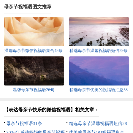
母亲节祝福语图文推荐
温馨母亲节微信祝福语集合48条
精选母亲节温馨祝福语短信29条
温馨母亲节祝福语26句
精选母亲节优美的祝福语汇总58
句
【表达母亲节快乐的微信祝福语】相关文章：
母亲节祝福语31条
精选母亲节温馨祝福语短信28
2026年感动妈妈的母亲节祝福
句
优美的母亲节QQ祝福语集合