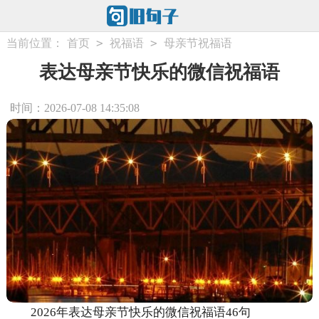
>
>
当前位置：
首页
祝福语
母亲节祝福语
表达母亲节快乐的微信祝福语
时间：2026-07-08 14:35:08
2026年表达母亲节快乐的微信祝福语46句