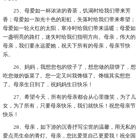
25、母爱如一杯浓浓的香茶，饥渴时给我们带来芳
香；母爱如一加光十色的彩虹，失落时给我们带来希望；
母爱如一轮火红的太阳，寒冷时给我们带来温暖；母爱如
一盏明亮的路灯，迷失时给我们指明方向。母亲，伟大的
母亲，我们要永远爱她，祝天下所有的母亲，母亲节快
乐。
26、妈妈，我想您包的饺子了，想您做的甜饼了，想
吃您做的饭菜了。您一定又叫我馋猫了。馋猫其实想您
了。母亲生日到了，祝妈妈生日快乐！
27、希望今天，所有的母亲都会从心里微笑，为了儿
女，为了所有，只要母亲快乐，我们就快乐！祝您母亲节
快乐！
28、母亲，如下游的沉香抒写尘世的温馨，用无私的
爱点亮生命的青灯。母亲，您比爱里自己更爱我！祝全国