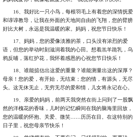
16、我好比一只小鸟，每根羽毛上有着您的深情抚爱
和谆谆教导，让我在外面的天地间自由的飞翔，您的臂膀
好比大树，永远是我温暖的家。妈妈，祝您节日快乐！
17、妈妈，您的爱像淡雅的茶，口头没有浓烈的爱
语，但您的举动时刻滋润着我的心田。想着羔羊跪乳，乌
鸦反哺，落红护花，我怀着感恩的心祝您节日快乐！
18、谁能掂估出这爱的重量？谁能测量出这的深厚？
母亲！您的爱，有开始，无结束；您的情，有源头，无尽
头。这无休无止，无穷无尽的爱和情，儿女将永记在心。
19、亲爱的妈妈，前两天我突然在街上问到了一股飘
然的洋槐花的香味，儿时的记忆瞬间在我的脑海里回放，
您的温暖的怀抱、关爱、微笑……历历在目。在这特别的
日子里，祝您母亲节快乐！