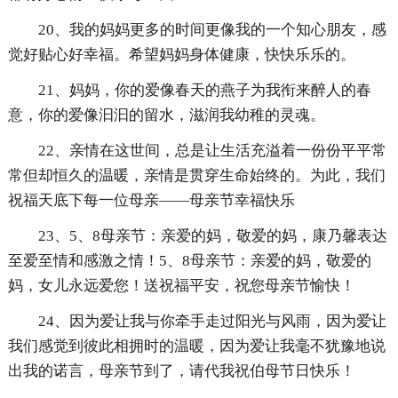
20、我的妈妈更多的时间更像我的一个知心朋友，感
觉好贴心好幸福。希望妈妈身体健康，快快乐乐的。
21、妈妈，你的爱像春天的燕子为我衔来醉人的春
意，你的爱像汩汩的留水，滋润我幼稚的灵魂。
22、亲情在这世间，总是让生活充溢着一份份平平常
常但却恒久的温暖，亲情是贯穿生命始终的。为此，我们
祝福天底下每一位母亲——母亲节幸福快乐
23、5、8母亲节：亲爱的妈，敬爱的妈，康乃馨表达
至爱至情和感激之情！5、8母亲节：亲爱的妈，敬爱的
妈，女儿永远爱您！送祝福平安，祝您母亲节愉快！
24、因为爱让我与你牵手走过阳光与风雨，因为爱让
我们感觉到彼此相拥时的温暖，因为爱让我毫不犹豫地说
出我的诺言，母亲节到了，请代我祝伯母节日快乐！