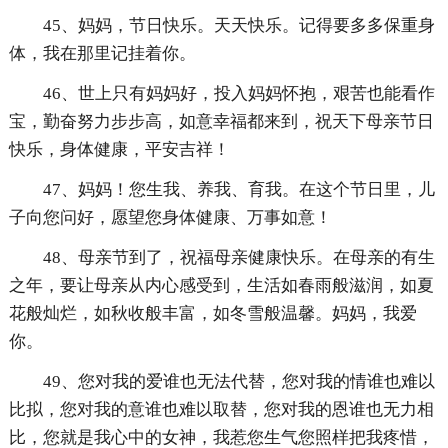
45、妈妈，节日快乐。天天快乐。记得要多多保重身
体，我在那里记挂着你。
46、世上只有妈妈好，投入妈妈怀抱，艰苦也能看作
宝，勤奋努力步步高，如意幸福都来到，祝天下母亲节日
快乐，身体健康，平安吉祥！
47、妈妈！您生我、养我、育我。在这个节日里，儿
子向您问好，愿望您身体健康、万事如意！
48、母亲节到了，祝福母亲健康快乐。在母亲的有生
之年，要让母亲从内心感受到，生活如春雨般滋润，如夏
花般灿烂，如秋收般丰富，如冬雪般温馨。妈妈，我爱
你。
49、您对我的爱谁也无法代替，您对我的情谁也难以
比拟，您对我的意谁也难以取替，您对我的恩谁也无力相
比，您就是我心中的女神，我惹您生气您照样把我疼惜，