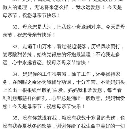
做人的道理 ， 无论将来怎么样 ， 我永远爱您 ！ 今天是
母亲节，祝您母亲节快乐！
32、母亲您是大河，把我这小舟送到对岸。今天是母
亲节，祝您母亲节快乐！
33、走遍千山万水，看过潮起潮落，历经风吹雨打，
尝尽酸甜苦辣，始终觉得您的怀抱最温暖！不论我走多
远，心中永远眷恋。祝母亲母亲节愉快！
34、妈妈你的工作很劳累，除了工作，还要操持家
务，在闲暇之余还为我辅导功课，十分辛苦。不觉妈妈头
上长出一根根银丝般的`白发。妈妈我非常爱您，每当看
到到您那慈祥的面孔，心里总是涌出一股敬意。妈妈我爱
您！今天是母亲节，祝您母亲节快乐！
35、没有你就没有我，就没有我数十寒暑的悲伤，也
没有我春夏秋冬的欢笑，谢谢你给了我生命中美好的一切