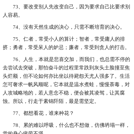
73、要改变别人先改变自己，因为要求自己比要求别
人容易。
74、没有天然生成的决心，只需不断培育的决心。
75、仁者，常受小人的算计；智者，常受庸人的排
挤；勇者，常受呆人的妒忌；廉者，常受到贪人的打击。
76、人生，本就是悲喜交加，而我们，也总需不停的
去尝试去突破，那怕奋斗的过程里常跌到灰头土脸撞至焦
头烂额，但不论如何亦比坐以待毙怨天尤人强多了。生活
怎可奢求一帆风顺呢，它本就是温水煮蛙，慢慢荼毒，对
人攻城略地的，若人意念不稳，便会被其凌驾，让其腐
蚀。所以，行走于素锦阡陌，最是需坚定。
77、都想看花，谁来种花？
78、累的难以呼吸，什么也不想做，仿佛坍塌一样，
觉的身心疲劳不堪……