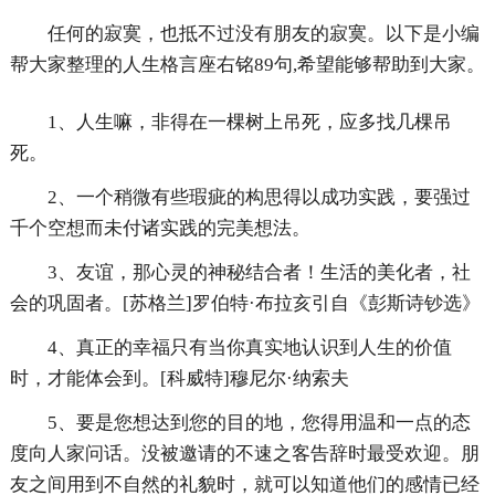
任何的寂寞，也抵不过没有朋友的寂寞。以下是小编
帮大家整理的人生格言座右铭89句,希望能够帮助到大家。
1、人生嘛，非得在一棵树上吊死，应多找几棵吊
死。
2、一个稍微有些瑕疵的构思得以成功实践，要强过
千个空想而未付诸实践的完美想法。
3、友谊，那心灵的神秘结合者！生活的美化者，社
会的巩固者。[苏格兰]罗伯特·布拉亥引自《彭斯诗钞选》
4、真正的幸福只有当你真实地认识到人生的价值
时，才能体会到。[科威特]穆尼尔·纳索夫
5、要是您想达到您的目的地，您得用温和一点的态
度向人家问话。没被邀请的不速之客告辞时最受欢迎。朋
友之间用到不自然的礼貌时，就可以知道他们的感情已经