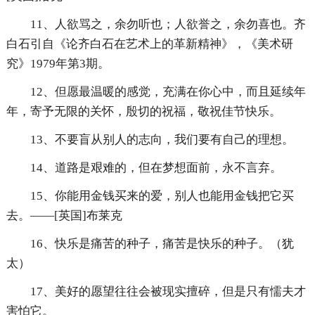
11、人欲骂之，余勿听也；人欲誉之，余勿喜也。齐
白石引自《论齐白石在艺术上的革新精神》，《美术研
究》1979年第3期。
12、但愿最温暖的感觉，充满在你心中，而且延续年
年，寄予无限的关怀，殷切的祝福，敬祝佳节快乐。
13、不要盲从别人的志向，我们要有自己的理想。
14、道路是艰难的，但在梦想面前，永不言弃。
15、你能用金钱买来的爱，别人也能用金钱把它买
去。——[英国]布莱克
16、快乐是痛苦的种子，痛苦是快乐的种子。（犹
太）
17、美好的愿望往往会被现实擅碎，但是只有懦夫才
害怕它。