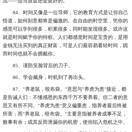
流——适当放血还是挺好的。
84、时间又像是一位导师，它的教育方式是让你自己
悟道，如何刻意都将是偏激的。在自由的时空里，凭你的
感觉可以学到很多，积累很多，同时能发现很多。或许这
就是时间赋予你的特权。人们都感觉时间是宝贵的，是用
金钱无法买到的真正财富，可是人们最容易看轻时间，因
而时间也就不会拥戴你。
85、谨防笑脸背后的刀子。
86、学会藏身，时机到了再出头。
87、"养老鼠，咬布袋。"意思与"养虎为患"接近，都
是告诫人们：不懂感恩的东西千万不要养着。但二者的意
思又有所不同。"养虎为患"意义偏重患，指养者最后终被
所害；而"养老鼠，咬布袋。"主要意指被养者成事不足，
败事有余；或其反而泄漏你的机密，使你陷入危机之中。