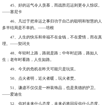
45、好的运气令人羡慕，而战胜厄运则更令人惊叹。
——塞尼卡
46、凡过于把幸运之事归功于自己的聪明和智慧的人
多半结局是不幸的。——培根
47、人生的快乐和幸福不在金钱，不在爱情，而在真
理。——契诃夫
48、年轻时上路，路就是路；中年时赶路，路如人
生；老年时看路，人生如路。
49、今天的危机在昨天可能只是玩笑。
50、点火者明，近火者暖，玩火者焚。
51、谦虚不仅仅是一种装饰品，也是美德的护卫。
——爱迪生
52、你对未来什么态度，未来必将回应你什么态度。