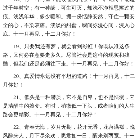
过千年时空；有一种缘，可生可灭，却洗不净相思擦过的
痕。浅浅年华，多少暖和。拥一份恬静安然，守住一颗安
全的心，不染哀痛。淡淡的甜蜜，瞬间弥漫心间，浸入心
底。十一月再见，十二月你好！
19、只要我还有梦，就会看到彩虹！你既认准这条
路，又何必在意要走多久。尽管社会是这样的现实和残
酷，但我们还是必须往下走。十一月再见，十二月你好！
20、真爱情永远没有平坦的道路！十一月再见，十二
月你好！
21、低头是一种潜质，它不是自卑，也不是怯弱，它
是清醒中的嬗变。有时，稍微低一下头，或者咱们的人生
路会更精彩。十一月再见，十二月你好！
22、青春无悔，岁月无期，花开无香，花落满襟，晚
风醉来人，月下尽余欢，思君如一日，醒来别两宽。十一