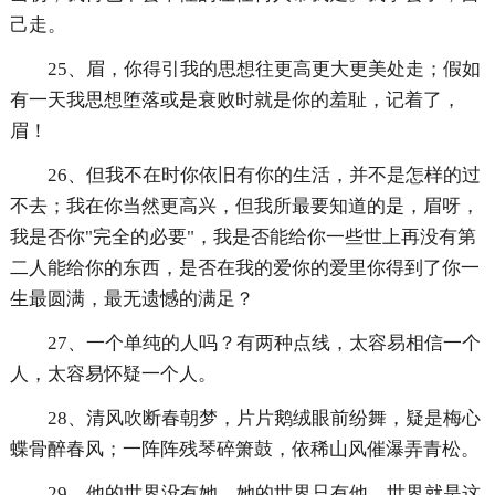
己走。
25、眉，你得引我的思想往更高更大更美处走；假如
有一天我思想堕落或是衰败时就是你的羞耻，记着了，
眉！
26、但我不在时你依旧有你的生活，并不是怎样的过
不去；我在你当然更高兴，但我所最要知道的是，眉呀，
我是否你"完全的必要"，我是否能给你一些世上再没有第
二人能给你的东西，是否在我的爱你的爱里你得到了你一
生最圆满，最无遗憾的满足？
27、一个单纯的人吗？有两种点线，太容易相信一个
人，太容易怀疑一个人。
28、清风吹断春朝梦，片片鹅绒眼前纷舞，疑是梅心
蝶骨醉春风；一阵阵残琴碎箫鼓，依稀山风催瀑弄青松。
29、他的世界没有她，她的世界只有他。世界就是这