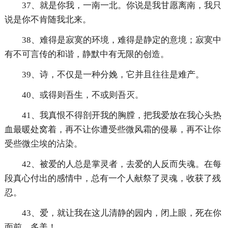
37、就是你我，一南一北。你说是我甘愿离南，我只
说是你不肯随我北来。
38、难得是寂寞的环境，难得是静定的意境；寂寞中
有不可言传的和谐，静默中有无限的创造。
39、诗，不仅是一种分娩，它并且往往是难产。
40、或得则吾生，不或则吾灭。
41、我真恨不得剖开我的胸膛，把我爱放在我心头热
血最暖处窝着，再不让你遭受些微风霜的侵暴，再不让你
受些微尘埃的沾染。
42、被爱的人总是掌灵者，去爱的人反而失魂。在每
段真心付出的感情中，总有一个人献祭了灵魂，收获了残
忍。
43、爱，就让我在这儿清静的园内，闭上眼，死在你
面前，多美！