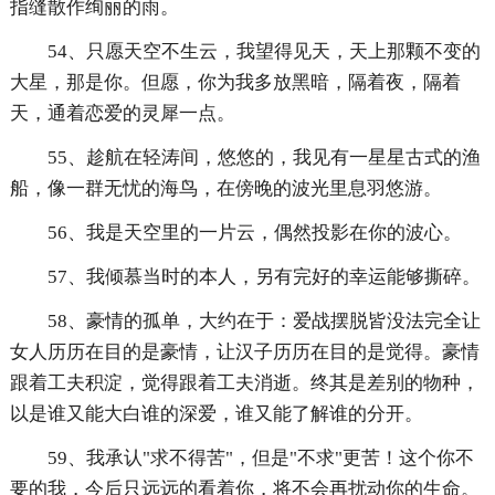
指缝散作绚丽的雨。
54、只愿天空不生云，我望得见天，天上那颗不变的
大星，那是你。但愿，你为我多放黑暗，隔着夜，隔着
天，通着恋爱的灵犀一点。
55、趁航在轻涛间，悠悠的，我见有一星星古式的渔
船，像一群无忧的海鸟，在傍晚的波光里息羽悠游。
56、我是天空里的一片云，偶然投影在你的波心。
57、我倾慕当时的本人，另有完好的幸运能够撕碎。
58、豪情的孤单，大约在于：爱战摆脱皆没法完全让
女人历历在目的是豪情，让汉子历历在目的是觉得。豪情
跟着工夫积淀，觉得跟着工夫消逝。终其是差别的物种，
以是谁又能大白谁的深爱，谁又能了解谁的分开。
59、我承认"求不得苦"，但是"不求"更苦！这个你不
要的我，今后只远远的看着你，将不会再扰动你的生命。