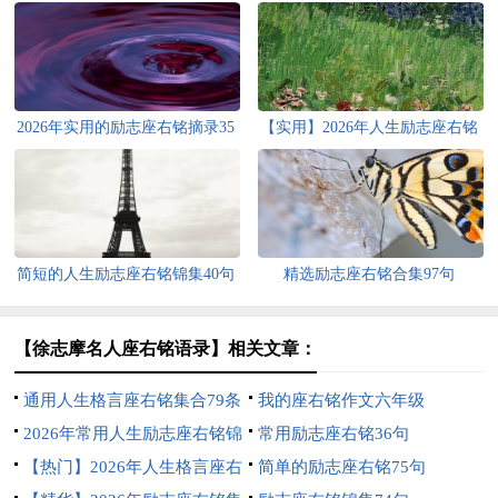
2026年实用的励志座右铭摘录35
【实用】2026年人生励志座右铭
条
汇编75条
简短的人生励志座右铭锦集40句
精选励志座右铭合集97句
【徐志摩名人座右铭语录】相关文章：
通用人生格言座右铭集合79条
我的座右铭作文六年级
2026年常用人生励志座右铭锦
常用励志座右铭36句
集87句
【热门】2026年人生格言座右
简单的励志座右铭75句