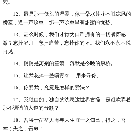
穴。
12、最是那一低头的温柔，像一朵水莲花不胜凉风的
娇羞，道一声珍重，那一声珍重里有甜蜜的忧愁。
13、甚么时候，我们才肯为自己拥有的一切满怀感
激？忘掉岁月，忘掉痛苦，忘掉你的坏。我们永不永不说
再见。
14、悄悄是离别的笙箫，沉默是今晚的康桥。
15、让我花掉一整幅青春， 用来寻你。
16、你爱我，究竟是怎样的爱法？
17、我独自的，独自的沈思这世界古怪：是谁吹弄着
那不调谐的人道的音籁？
18、吾将于茫茫人海寻人生唯一之知己，得之，吾
幸；失之，吾命！