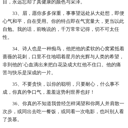
目，永远忘却了真健康的颜色与采泽。
33、眉，愿你多多保重，事事望远处从大处想，即便
心气和平，自在受用。你的特点即在气宽量大，更当以此
自勉。我的话，前晚说的，千万常常记得，切不可太任
性。
34、诗人也是一种痴鸟，他把他的柔软的心窝紧抵着
蔷薇的花刺，口里不住地唱着星月的光辉与人类的希望，
非到他的`心血滴出来把白花染成大红他不住口。他的痛
苦与快乐是深成的一片。
35、不要贪快，以你的聪明，只要耐心，什么事不
成，你真的争口气，羞羞这势利世界也好！
36、你真的不知道我曾经怎样渴望和你两人并肩散一
次步，或同出去吃一餐饭，或同看一次电影，也叫别人看
了羡慕。