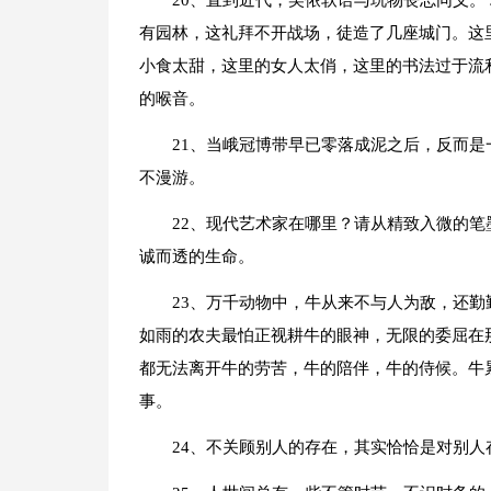
20、直到近代，吴侬软语与玩物丧志同义。
有园林，这礼拜不开战场，徒造了几座城门。这
小食太甜，这里的女人太俏，这里的书法过于流
的喉音。
21、当峨冠博带早已零落成泥之后，反而
不漫游。
22、现代艺术家在哪里？请从精致入微的
诚而透的生命。
23、万千动物中，牛从来不与人为敌，还
如雨的农夫最怕正视耕牛的眼神，无限的委屈在
都无法离开牛的劳苦，牛的陪伴，牛的侍候。牛
事。
24、不关顾别人的存在，其实恰恰是对别人