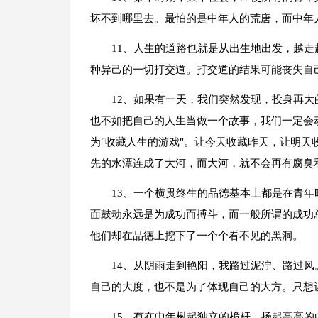
坏不到哪里去。最怕的是中年人的荒唐，而中年
11、人生的道路也就是从出生地出发，越
种异己的一切打交道。打交道的结果可能丧失自
12、如果有一天，我们突然发现，投身再
也不如把自己的人生当做一个故事，我们一定会
为"收藏人生的游戏"。让今天收藏昨天，让明
先的水潭连成了大河，而大河，就不会再有腐臭
13、一个横贯终生的品德基本上都是在青
面鼓动永远是为成功而搏斗，而一般所谓的成功
他们却在品德上挖下了一个个看不见的黑洞。
14、从阴雨走到艳阳，我路过泥泞、路过
自己的大度，也不是为了体现自己的大方。只想
15、有在中年树起独立的桅杆，扬起高高