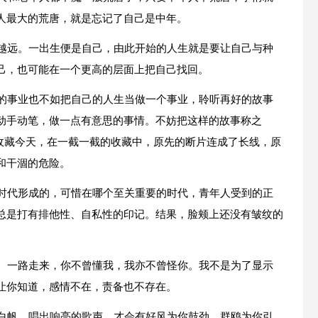
人最大的荒唐，就是忘记了自己是中年。
走越远。一出生便是自己，由此开始的人生就是要让自己与种
己，也可能在一个更高的层面上把自己找回。
大的事业也不如把自己的人生当做一个事业，聆听再好的故事
动手动笔，做一点有意思的事情。不妨把这样的故事称之
天收藏今天，在一截一截的收藏中，原先的断片连成了长线，原
和干涸的危险。
年时代形成的，可惜在哪个至关重要的时代，青年人受到的正
总是打有排他性、自私性的印记。结果，脸颊上还没有皱纹的
风。一路走来，你不曾懂我，我亦不曾怪你。我不是为了显示
让你知道，感情不在，责备也不存在。
的白帆，唱出响亮的歌声，才会有好风为你鼓劲，群鸥为你引