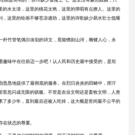
 理由是简明的：苏州缺少金陵王气。这里没有森然殿阙，只
里的水太清，这里的桃花太艳，这里的弹唱有点撩人。这里的
利，这里的绘画不够苍凉遒劲，这里的诗歌缺少易水壮士低哑
是一杆竹管笔偶尔涂划的诗文，竟能镌刻山河，雕镂人心，永
笔墨趣味中在往前迈一步吧！认人民和历史最中接受的，是坦
勤勤恳恳地提供了最彻底的服务。在烈日炎炎的田畴中，挥汗
那里忽闪成无限的驯服。不管是农业文明还是畜牧文明，人类
累了多少年，直到最后还被人吃掉，这大概是世间最不公平的
存在状态的尊重。