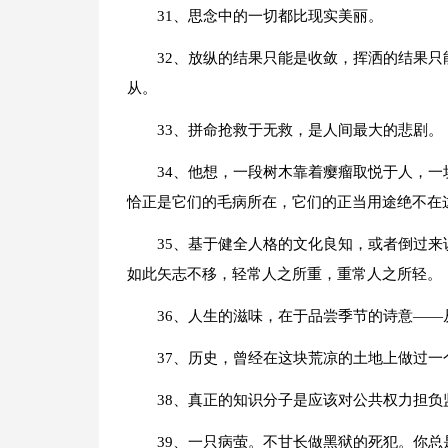
31、思念中的一切都比现实美丽。
32、放纵的结果只能是收敛，挥洒的结果
从。
33、拼命抢救于无救，是人间最大的悲剧。
34、他想，一段树木靠着瘿瘤取悦于人，
恰正是它们的毛病所在，它们的正当用途绝不在
35、基于健全人格的文化良知，或者倒过
如此矢志不移，轻常人之所重，重常人之所轻。
36、人生的滋味，在于品尝季节的诗意—
37、历史，曾经在这块荒凉的土地上做过
38、真正的知识分子是应该对公共权力担负
39、一只病萤。不甘长做黑狱的死犯。你