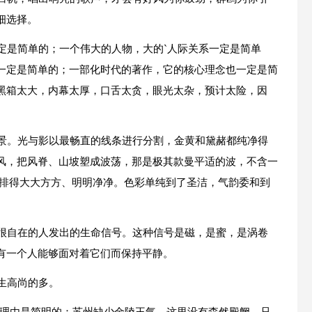
细选择。
定是简单的；一个伟大的人物，大的`人际关系一定是简单
一定是简单的；一部化时代的著作，它的核心理念也一定是简
黑箱太大，内幕太厚，口舌太贪，眼光太杂，预计太险，因
美景。光与影以最畅直的线条进行分割，金黄和黛赭都纯净得
风，把风脊、山坡塑成波荡，那是极其款曼平适的波，不含一
铺排得大大方方、明明净净。色彩单纯到了圣洁，气韵委和到
得很自在的人发出的生命信号。这种信号是磁，是蜜，是涡卷
有一个人能够面对着它们而保持平静。
生高尚的多。