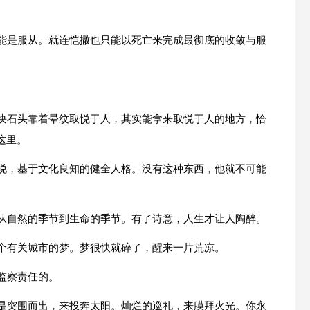
只能是服从。就连恺撒也只能以死亡来完成最彻底的收敛与服
一块石头靠着晕纹取悦于人，其实能拿来取悦于人的地方，恰
这里。
来说，基于文化良知的健全人格。没有这种东西，他就不可能
—从自然的季节到生命的季节。有了诗意，人生才让人陶醉。
一个有关城市的梦。梦很快就碎了，醒来一片荒凉。
监察责任的。
总是突围而出，来投奔太阳。灿烂的巡礼，来膜拜火光。你永