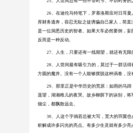
25、人世间总有一些不管时节、不识时务
26、在迪伦马特笔下，罗慕洛斯应对日耳
库财务逃奔，容忍无耻之徒诱骗自己家人，简直
是一位洞悉历史的智者。如果大车必然要倒，妄
反而是一种反动。
27、人生，只要还有一线期望，就还有无限
28、人世间最有吸引力的，莫过于一群活
方圆的魔井。没有一个人能够摆脱这种涡卷，没
29、那里正是中华历史的荒原：如雨的马
遥望，湖湘稚儿的夜哭。故乡柳荫下的诀别，将
烟尘，都飘散远去。
30、人这个字倘若总被大写，宽大的羽翼
析解成许多闪光的亮点。有多少生灵就有多少亮