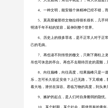
3、人生如戏，角色早就定了，有人永远是
4、一种文明，能安顿个体精神已经不错，
5、莫高窟被那些文物拉得很长很长，几乎
明清千年不枯的笑容，延伸到整个世界。
6、历史上的很多罪名，是不正常人对于正
己的毛病。
7、再也读不到传世的檄文，只剩下廊柱上
吊也可休息的亭台。再也不去期待历史的震颤，
8、向往巅峰，向往高度，结果巅峰只是一
乐，怎可长久驻足安坐？上已无路，下又艰难，
着大地，潜伏在深谷。君临万物的高度，到头来
9、嫉妒的起点，是人们对自身脆弱的隐忧
10、某个时期，某个社会，即使所有的青