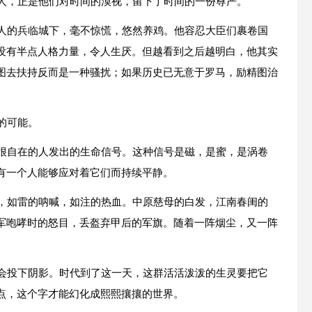
的人，正是他们对时间的漠视，留下了时间的一份尊严。
曼人的兵临城下，毫不惊慌，悠然养鸡。他容忍大臣们裹卷国
没有半点人格力量，令人生厌。但越看到之后越明白，他其实
图去扶持反而是一种骚扰；如果历史已无意于罗马，励精图治
的可能。
得很自在的人发出的生命信号。这种信号是磁，是蜜，是涡卷
有一个人能够应对着它们而持续平静。
蹄，如雷的呐喊，如注的热血。中原慈母的白发，江南春闺的
军咆哮时的怒目，丢盔弃甲后的军旗。随着一阵烟尘，又一阵
也会投下阴影。时代到了这一天，这群活活泼泼的生灵要把它
点，这个字才能幻化成熙熙攘攘的世界。