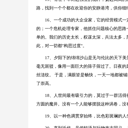
路，找到一个个都在欢迎你的安静港湾，供你细
16、一个成功的大企业家，它的经营模式一
的；一个危机处理专家，他抓住问题核心的思路
单的。我们的历史太长，权谋太深，兵法太多，
此，对一切都"构思过度"。
17、夕阳下的绵绵沙山是无与伦比的天下
毫无斑驳，像用一面巨大的筛子筛过了。日夜的
丝涟纹。 于是，满眼皆是畅快，一天一地都被
了崇高。
18、人世间最有吸引力的，莫过于一群活
方圆的魔井。没有一个人能够摆脱这种涡卷，没
19、以一种色调贯穿始终，比色彩斑斓的人