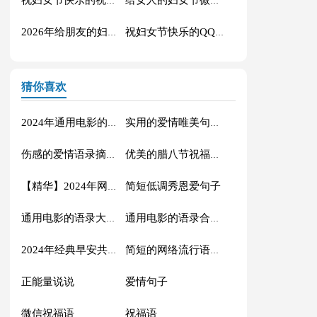
祝妇女节快乐的祝福语微信大合集50条
给女人的妇女节微信祝福语38句
2026年给朋友的妇女节祝福语短信集合43条
祝妇女节快乐的QQ祝福语大合集57句
猜你喜欢
2024年通用电影的语录摘录88条
实用的爱情唯美句子汇编56条
伤感的爱情语录摘录81条
优美的腊八节祝福语71条
简短低调秀恩爱句子
【精华】2024年网络流行的语录摘录32句
通用电影的语录大汇总88条
通用电影的语录合集70条
2024年经典早安共勉句子短信汇总41句
简短的网络流行语录摘录50句
正能量说说
爱情句子
微信祝福语
祝福语