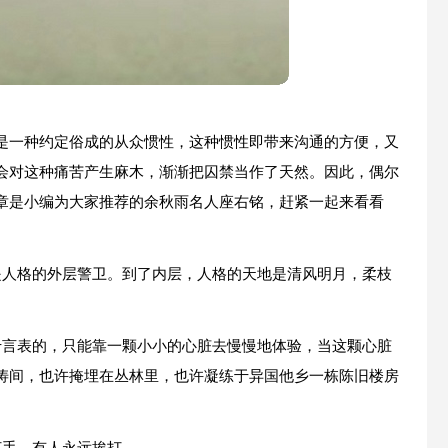
是一种约定俗成的从众惯性，这种惯性即带来沟通的方便，又
会对这种痛苦产生麻木，渐渐把囚禁当作了天然。因此，偶尔
章是小编为大家推荐的余秋雨名人座右铭，赶紧一起来看看
是人格的外层警卫。到了内层，人格的天地是清风明月，柔枝
于言表的，只能靠一颗小小的心脏去慢慢地体验，当这颗心脏
涛间，也许掩埋在丛林里，也许凝练于异国他乡一栋陈旧楼房