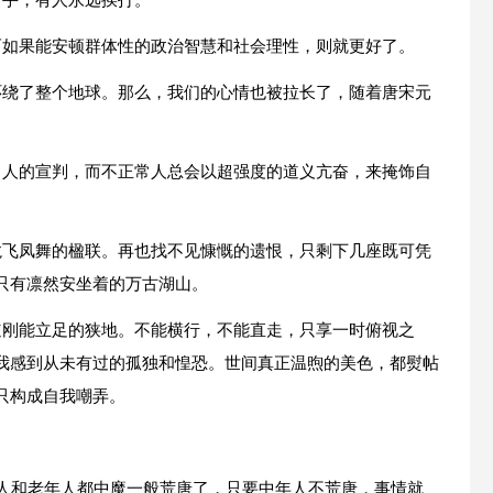
打手，有人永远挨打。
而如果能安顿群体性的政治智慧和社会理性，则就更好了。
环绕了整个地球。那么，我们的心情也被拉长了，随着唐宋元
常人的宣判，而不正常人总会以超强度的道义亢奋，来掩饰自
龙飞凤舞的楹联。再也找不见慷慨的遗恨，只剩下几座既可凭
只有凛然安坐着的万古湖山。
道刚能立足的狭地。不能横行，不能直走，只享一时俯视之
我感到从未有过的孤独和惶恐。世间真正温煦的美色，都熨帖
只构成自我嘲弄。
。
年人和老年人都中魔一般荒唐了，只要中年人不荒唐，事情就