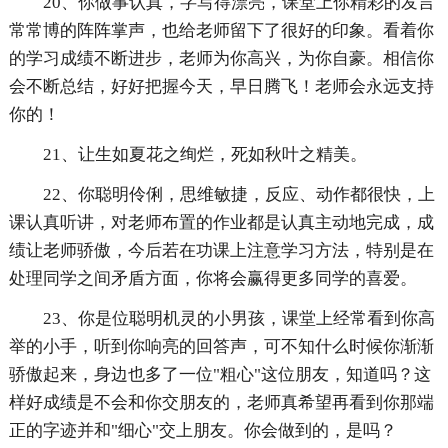
20、你做事认真，字写得漂亮，课堂上你精彩的发言
常常博的阵阵掌声，也给老师留下了很好的印象。看着你
的学习成绩不断进步，老师为你高兴，为你自豪。相信你
会不断总结，好好把握今天，早日腾飞！老师会永远支持
你的！
21、让生如夏花之绚烂，死如秋叶之精美。
22、你聪明伶俐，思维敏捷，反应、动作都很快，上
课认真听讲，对老师布置的作业都是认真主动地完成，成
绩让老师骄傲，今后若在功课上注意学习方法，特别是在
处理同学之间矛盾方面，你将会赢得更多同学的喜爱。
23、你是位聪明机灵的小男孩，课堂上经常看到你高
举的小手，听到你响亮的回答声，可不知什么时候你渐渐
骄傲起来，身边也多了一位"粗心"这位朋友，知道吗？这
样好成绩是不会和你交朋友的，老师真希望再看到你那端
正的字迹并和"细心"交上朋友。你会做到的，是吗？