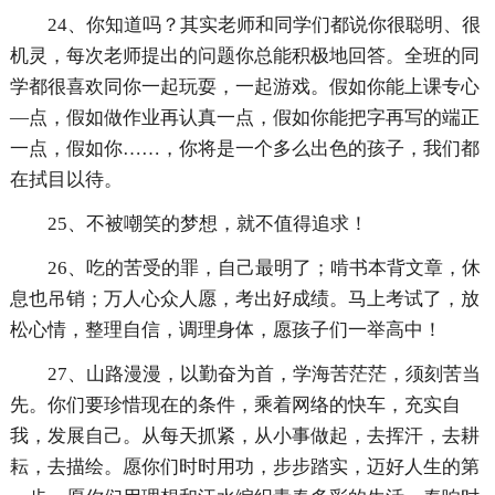
24、你知道吗？其实老师和同学们都说你很聪明、很
机灵，每次老师提出的问题你总能积极地回答。全班的同
学都很喜欢同你一起玩耍，一起游戏。假如你能上课专心
—点，假如做作业再认真一点，假如你能把字再写的端正
一点，假如你……，你将是一个多么出色的孩子，我们都
在拭目以待。
25、不被嘲笑的梦想，就不值得追求！
26、吃的苦受的罪，自己最明了；啃书本背文章，休
息也吊销；万人心众人愿，考出好成绩。马上考试了，放
松心情，整理自信，调理身体，愿孩子们一举高中！
27、山路漫漫，以勤奋为首，学海苦茫茫，须刻苦当
先。你们要珍惜现在的条件，乘着网络的快车，充实自
我，发展自己。从每天抓紧，从小事做起，去挥汗，去耕
耘，去描绘。愿你们时时用功，步步踏实，迈好人生的第