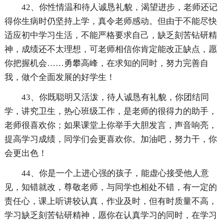
42、你性情温和待人诚恳礼貌，渴望进步，老师还记
得你生病时仍坚持上学，真令老师感动。但由于不能尽快
适应初中学习生活，不能严格要求自己，缺乏刻苦钻研精
神，成绩还不太理想，可老师相信你肯定能改正缺点，愿
你把握机会……勇攀高峰，在求知的同时，努力完善自
我，做个全面发展的好学生！
43、你既聪明又活泼，待人诚恳有礼貌，你团结同
学，讲究卫生，热心班级工作，是老师的很得力的助手，
老师很喜欢你；如果课堂上你举手大胆发言，声音响亮，
提高学习成绩，同学们会更喜欢你。加油吧，努力干，你
会更出色！
44、你是一个上进心强的孩子，能虚心接受他人意
见，知错就改，尊敬老师，与同学也相处不错，有一定的
责任心，课上听讲较认真，作业及时，但有时质量不高，
学习缺乏刻苦钻研精神，愿你在认真学习的同时，在学习