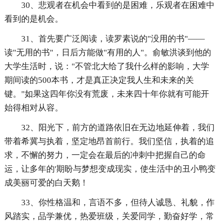
30、悲观者在机会中看到的是困难，乐观者在困难中
看到的是机会。
31、首先要广泛阅读，读罗素说的"没用的书"——
读"无用的书"，日后方能做"有用的人"。俞敏洪谈到他的
大学生活时，说："不管北大给了我什么样的影响，大学
期间读的500本书，才是真正决定我人生和未来的关
键。"如果这四年你没有荒废，未来四十年你就有可能开
始得相对从容。
32、阳光下，前方的道路依旧在无边地延伸着，我们
带着希冀与执着，坚定地昂首前行。我们坚信，执着的追
求，不懈的努力，一定会在最后的冲刺中把握自己的命
运，让多年的'期盼与梦想变成现实，使生活中的丑小鸭变
成美丽可爱的白天鹅！
33、你性格温和，言语不多，但待人诚恳、礼貌，作
风踏实，品学兼优，热爱班级，关爱同学，勤奋好学，常