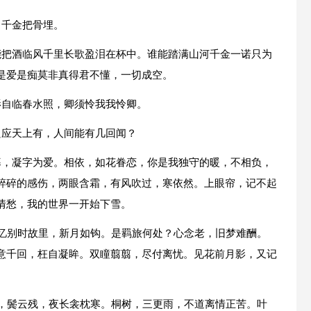
，千金把骨埋。
能把酒临风千里长歌盈泪在杯中。谁能踏满山河千金一诺只为
是爱是痴莫非真得君不懂，一切成空。
影自临春水照，卿须怜我我怜卿。
只应天上有，人间能有几回闻？
暮，凝字为爱。相依，如花眷恋，你是我独守的暖，不相负，
碎碎的感伤，两眼含霜，有风吹过，寒依然。上眼帘，记不起
情愁，我的世界一开始下雪。
？忆别时故里，新月如钩。是羁旅何处？心念老，旧梦难酬。
意千回，枉自凝眸。双瞳翦翦，尽付离忧。见花前月影，又记
薄，鬓云残，夜长衾枕寒。桐树，三更雨，不道离情正苦。叶