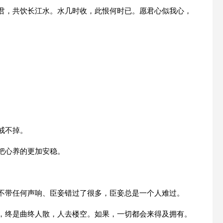
见君，共饮长江水。水几时收，此恨何时已。愿君心似我心，
。
戒不掉。
把心养的更加安稳。
，不带任何声响、臣妾错过了很多，臣妾总是一个人难过。
分，终是曲终人散，人去楼空。如果，一切都会来得及拥有。