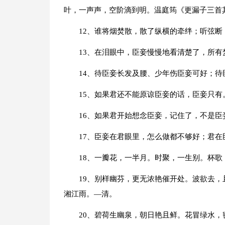
叶，一声声，空阶滴到明。温庭筠《更漏子三首
12、谁将烟焚散，散了纵横的牵绊；听弦断
13、在泪眼中，臣妾慢慢地看清楚了，所
14、待臣妾长发及腰、少年伤臣妾可好；
15、如果君还不能原谅臣妾的话，臣妾只
16、如果君开始想念臣妾，记住了，不是
17、臣妾在君眼里，怎么做都不够好；君
18、一瓣花，一半月。时聚，一生别。杯歌
19、别样幽芬，更无浓艳催开处。波欲去
湘江雨。—清。
20、碧荷生幽泉，朝日艳且鲜。花冒绿水