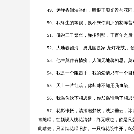
49、远弹香泪湿香红，暗恨玉颜光景与花同
50、我终生的等候，换不来你刹那的凝眸
51、佛说三千繁华，弹指刹那，千百年之后
52、大地春如海，男儿国是家 龙灯花鼓月 
53、他生莫作有情痴，人间无地著相思。
54、我是一个阻击手，我的爱情只有一个目
55、天上一片红暗，你却殊不知用我血染。
56、我爲你饮下相思盅，你却爲谁动了相思
57、花影怅怅，清酒邀梦饮，泱泱垂云，
青随唱，红颜误入桃花清梦，终无暇也，欲是只
此晴去，只留烟花唱旧梦。一只梅花院中开，鸟