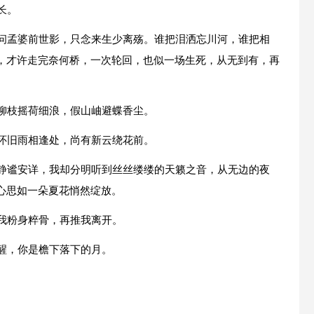
长。
不问孟婆前世影，只念来生少离殇。谁把泪洒忘川河，谁把相
，才许走完奈何桥，一次轮回，也似一场生死，从无到有，再
弱柳枝摇荷细浪，假山岫避蝶香尘。
毎怀旧雨相逢处，尚有新云绕花前。
，静谧安详，我却分明听到丝丝缕缕的天籁之音，从无边的夜
心思如一朵夏花悄然绽放。
我粉身粹骨，再推我离开。
醒，你是檐下落下的月。