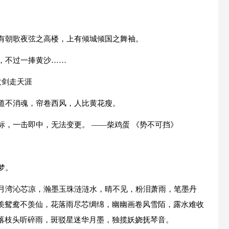
。
昔有朝歌夜弦之高楼，上有倾城倾国之舞袖。
，不过一捧黄沙……
仗剑走天涯
莫道不消魂，帘卷西风，人比黄花瘦。
标，一击即中，无法变更。 ——柴鸡蛋 《势不可挡》
梦。
冰月湾沁芯凉，瀚墨玉珠涟涟水，晴不见，粉泪萧雨，笔墨丹
羡鸳鸯不羡仙，花落雨尽芯绸绵，幽幽画卷风雪陌，露水难收
落枝头听碎雨，斑驳星迷华月墨，独揽妖娆抚琴音。