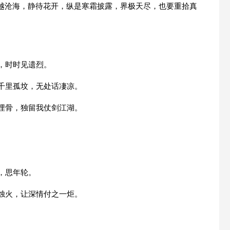
越沧海，静待花开，纵是寒霜披露，界极天尽，也要重拾真
，时时见遗烈。
千里孤坟，无处话凄凉。
埋骨，独留我仗剑江湖。
，思年轮。
烛火，让深情付之一炬。