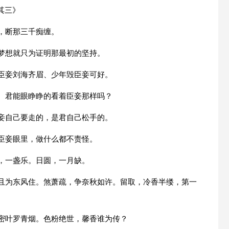
其三》
，断那三千痴缠。
有梦想就只为证明那最初的坚持。
待臣妾刘海齐眉、少年毁臣妾可好。
有。君能眼睁睁的看着臣妾那样吗？
臣妾自己要走的，是君自己松手的。
在臣妾眼里，做什么都不责怪。
，一盏乐。日圆，一月缺。
，且为东风住。煞萧疏，争奈秋如许。留取，冷香半缕，第一
，密叶罗青烟。色粉绝世，馨香谁为传？