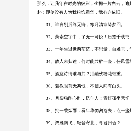
那么，让我守在时光的彼岸，坐拥一片白云，逾
朴；即使没有人为我粉饰霜华，我心亦依旧。
31、谁言别后终无悔，寒月清宵绮梦回。
32、萧索空宇中，了无一可悦！历览千载书
33、十年生逝世两茫茫，不思量，自难忘，
34、故人未归途，何时能共醉一壶，任风雪
35、酒意诗情谁与共？泪融残粉花钿重。
36、若教眼前无离恨，不信人间有白头。
37、月影独酌心乱，忆佳人；青灯孤坐悲切
38、批一蓑烟雨，看年华匆匆逝去；点一盏
39、鸿雁南飞，轻音寄北，寻君归否？