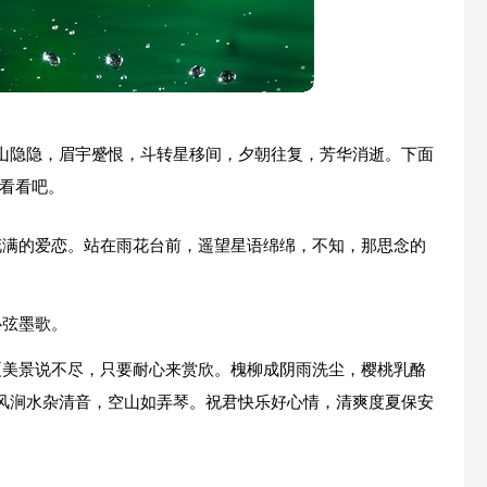
山隐隐，眉宇蹙恨，斗转星移间，夕朝往复，芳华消逝。下面
来看看吧。
花满的爱恋。站在雨花台前，遥望星语绵绵，不知，那思念的
心弦墨歌。
夏美景说不尽，只要耐心来赏欣。槐柳成阴雨洗尘，樱桃乳酪
风涧水杂清音，空山如弄琴。祝君快乐好心情，清爽度夏保安