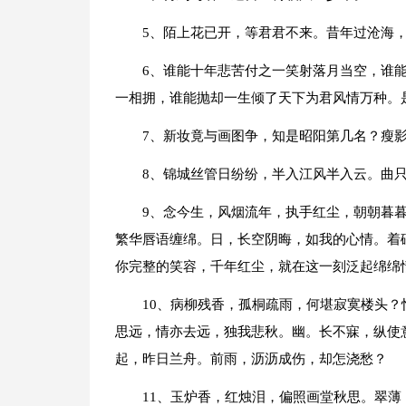
5、陌上花已开，等君君不来。昔年过沧海
6、谁能十年悲苦付之一笑射落月当空，谁
一相拥，谁能抛却一生倾了天下为君风情万种。
7、新妆竟与画图争，知是昭阳第几名？瘦
8、锦城丝管日纷纷，半入江风半入云。曲
9、念今生，风烟流年，执手红尘，朝朝暮
繁华唇语缠绵。日，长空阴晦，如我的心情。着
你完整的笑容，千年红尘，就在这一刻泛起绵绵
10、病柳残香，孤桐疏雨，何堪寂寞楼头
思远，情亦去远，独我悲秋。幽。长不寐，纵使
起，昨日兰舟。前雨，沥沥成伤，却怎浇愁？
11、玉炉香，红烛泪，偏照画堂秋思。翠