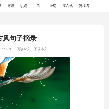
录
寄语
说说
口号
古诗词
座右铭
祝福语
古风句子摘录
6:26:09
阅读全文
下载本文