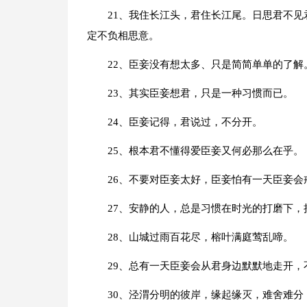
21、我住长江头，君住长江尾。日思君不
定不负相思意。
22、臣妾没有想太多、只是简简单单的了解
23、其实臣妾想君，只是一种习惯而已。
24、臣妾记得，君说过，不分开。
25、根本君不懂得爱臣妾又何必那么在乎。
26、不要对臣妾太好，臣妾怕有一天臣妾会
27、安静的人，总是习惯在时光的打磨下，
28、山城过雨百花尽，榕叶满庭莺乱啼。
29、总有一天臣妾会从君身边默默地走开
30、泾渭分明的彼岸，缘起缘灭，难舍难