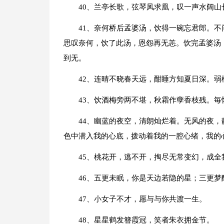
40、兰亭长歌，弦琴凤求凰，叹一声水阔山
41、奈何桥后孟婆汤，饮得一碗忘君郎。
思叹奈何，饮了此汤，恩怨再无恙。饮完孟婆汤
到无。
42、连晴不晓春天远，酣睡方知夏日深。
43、饮酒梅旁两不堪，秋霜作孽香枝残。
44、幽蓝的夜空，清朗灿烂着。无风的夜
色中潜入我的心底，拨动着我的一腔心绪，我的
45、桃花开，逃不开，掏尽无常变幻，成全
46、五更未眠，你是天边若隐的星；三更梦
47、小女子不才，愿与与你共渡一生。
48、星星鹤发簪霞冠，笑者朱衣拥金节。