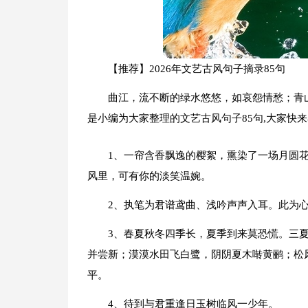
【推荐】2026年文艺古风句子摘录85句
曲江，流不断的绿水悠悠，如哀怨情愁；青
是小编为大家整理的文艺古风句子85句,大家快
1、一帘含香飘逸的樱絮，熏染了一场月圆
风里，可有你的淡笑温婉。
2、执笔为君谱鸢曲、浅吟声声入耳。此为
3、春夏秋冬四季长，夏季到来莫恐慌。三
并尝新；漠漠水田飞白鹭，阴阴夏木啭黄鹂；松
平。
4、待到与君重逢日玉树临风一少年。