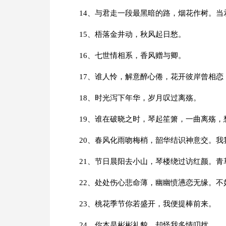
14、与君走一段最黑暗的路，烟花作树。当
15、梧落金井动，秋风起日愁。
16、七世情相系，香风赠与卿。
17、谁人怜，解意醉心倦，花开彼岸曾相恋
18、时光泻下年华，岁月叹过离殇。
19、谁在破晓之时，琴起笙箫，一曲离殇，
20、春风化雨吻梅梢，韶华结识神意交。
21、节日晨阳去小山，琴楼绕过访红颜。
22、处处伤心悲命薄，幽幽愤懑恋无缘。
23、桃花季节你若盛开，我便提棒前来。
24、你本是彬彬礼貌，却怪我多情叨扰。