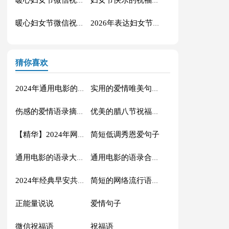
暖心妇女节微信祝福语21条
妇女节快乐的祝福语微信摘录35句
暖心妇女节微信祝福语摘录34句
2026年表达妇女节快乐的祝福语短信集锦53句
猜你喜欢
2024年通用电影的语录摘录88条
实用的爱情唯美句子汇编56条
伤感的爱情语录摘录81条
优美的腊八节祝福语71条
简短低调秀恩爱句子
【精华】2024年网络流行的语录摘录32句
通用电影的语录大汇总88条
通用电影的语录合集70条
2024年经典早安共勉句子短信汇总41句
简短的网络流行语录摘录50句
正能量说说
爱情句子
微信祝福语
祝福语