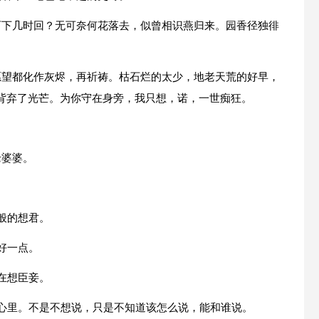
西下几时回？无可奈何花落去，似曾相识燕归来。园香径独徘
愿望都化作灰烬，再祈祷。枯石烂的太少，地老天荒的好早，
背弃了光芒。为你守在身旁，我只想，诺，一世痴狂。
老婆婆。
般的想君。
好一点。
在想臣妾。
在心里。不是不想说，只是不知道该怎么说，能和谁说。