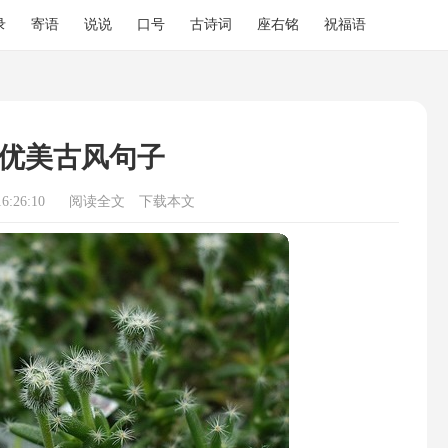
录
寄语
说说
口号
古诗词
座右铭
祝福语
优美古风句子
6:26:10
阅读全文
下载本文