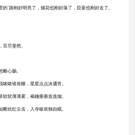
君的`路刚好明亮了，烟花也刚好落了，臣妾也刚好走了。
，言尽斐然。
愁断心肠。
我我哝哝谁肯睡，星星点点沐通宵。
青草软软薄薄雾，褐穗垂垂迭迭烟。
不如断此红尘去，入寺皈依独自眠。