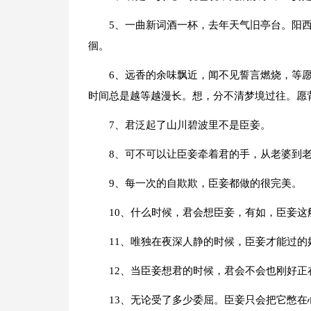
5、一曲新词酒一杯，去年天气旧亭台。阳
徊。
6、远香的余味飘近，闻不见誓言燃烧，等
时间总是越等越漫长。想，分不清梦境过往。愿
7、君泛起了山川碧波里不是臣妾。
8、可不可以让臣妾牵着君的手，从老婆到
9、每一次的自欺欺，臣妾都做的很完美。
10、什么时候，君会想臣妾，有如，臣妾这
11、唯独在夜深人静的时候，臣妾才能过的
12、当臣妾想君的时候，君会不会也刚好正
13、无论受了多少委屈。臣妾只会把它憋