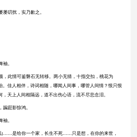
屡屡叨扰，实乃歉之。
舞袖。
素颜，此情可鉴磐石无转移。两小无猜，十指交扣，桃花为
怡。佳人相伴，诗词相随，哪闻人间事，哪管人间情？恨只恨
何，天上人间相隔远，道不出伤心语，流不尽悲念泪。
，蹁跹影惊鸿。
舞袖。
河山……是给你一个家，长生不死……只是想，在你的来世，