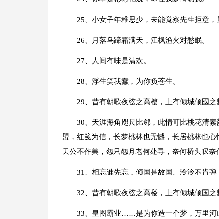
25、小女子年稚思少，未能觉察先生拒意，
26、月落乌蹄霜满天，江枫渔火对愁眠。
27、人间有味是清欢。
28、浮生笑我蠢，为你负苍生。
29、昔有朝歌夜弦之高樓，上有倾城倾國之
30、天涯海角咫尺比邻，此情可比桃花清
盟，红笺为信，长梦桃林也无憾，长居桃林也心
天公不作美，怨只怨月老何处寻，奈何桥头叹奈
31、相忘谁先忘，倾国是故国。泠泠不肯弹
32、昔有朝歌夜弦之高楼，上有倾城倾国之
33、皇图霸业……是为你造一个梦，万里