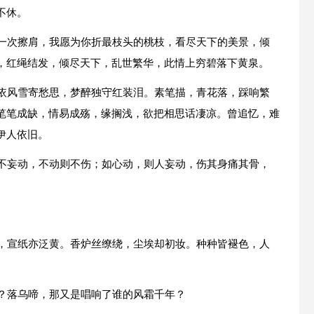
不休。
的一次擦肩，我愿为你折最枝头的桃枝，看尽天下的美景，倾
，红绳结发，倾尽天下，乱世繁华，此情上穷碧落下黄泉。
独依风雪寄愁思，梦醉独守红装泪。素笔描，青花落，踩响繁
笔笔成缺，情易成殇，缘搁浅，欲把相思话凄凉。曾追忆，难
伊人依旧。
人不妄动，不动则不伤；如心动，则人妄动，伤其身痛其骨，
涸，宣纸亦泛黄。香炉丝缭绕，尘埃却初妆。种种皆褪色，人
结？落乌啼，那又是唱响了谁的风霜千年？