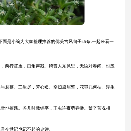
面是小编为大家整理推荐的优美古风句子45条,一起来看一
子，两行征雁，画角声残。绮窗人东风里，无语对春闲。也应
里与君慕。三生尽，芳心负。空扫黛眉蹙，花容几何枯。浮生
风雪也摧残。雀几时裁锦字，玉虫连夜剪春幡。禁辛苦况相
是君今世记也记不起的史诗。