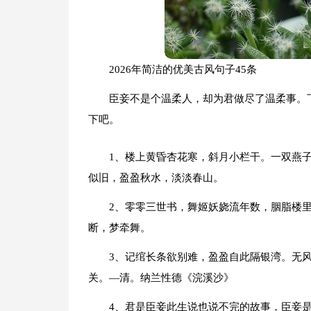
2026年简洁的优美古风句子45条
臣妾不是个温柔人，却为君做尽了温柔事。下
下吧。
1、楼上黄昏杏花寒，斜月小栏干。一双燕
似旧，盈盈秋水，淡淡春山。
2、零零三世书，舞姬妖娆流年数，胭脂楼
断，梦牵舞。
3、记绾长条欲别难，盈盈自此隔银湾。无
关。—清。纳兰性德《浣溪沙》
4、君是臣妾此生说也说不完的故事，臣妾