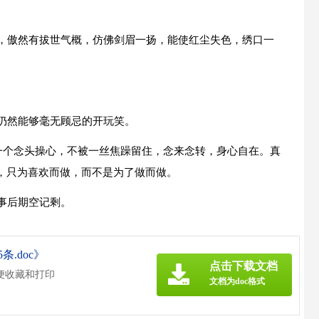
狂，傲然有拔世气概，仿佛剑眉一扬，能使红尘失色，绣口一
了仍然能够毫无顾忌的开玩笑。
不为一个念头操心，不被一丝焦躁留住，念来念转，身心自在。真
，只为喜欢而做，而不是为了做而做。
事后期空记剩。
条.doc》
点击下载文档
便收藏和打印
文档为doc格式