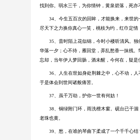
找到你。弱水三千，为你情钟，黄泉碧落，死亦
34、今生五百次的回眸，才能换来，来世
尽天下之力换你真心一笑，桃枝为约，红巾定情
35、昔时陌上花似锦，今时小楼听清风。
华落一夕；心不待，雁回堂，弄乱愁香一抹残。
忘却，当年伊人梦回肠，酒未醒，今何在，疑是
36、人生在世如身处荆棘之中，心不动，
于是体会到世间诸般痛苦。
37、虽千万劫，护你一世有何妨！
38、铜绿附门环，雨洗檀木窗。砚台已干
老珠也黄。
39、愁，在谁的琴曲下柔成了一个千千心