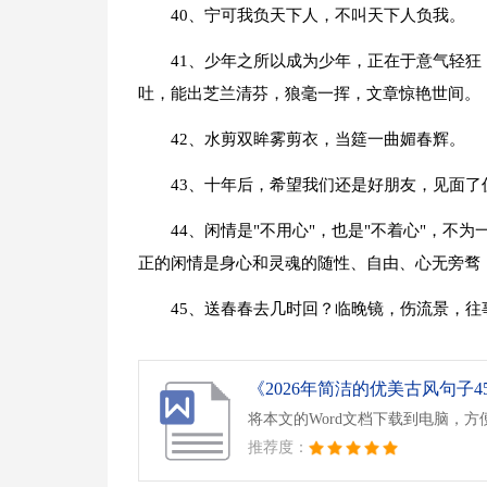
40、宁可我负天下人，不叫天下人负我。
41、少年之所以成为少年，正在于意气轻
吐，能出芝兰清芬，狼毫一挥，文章惊艳世间。
42、水剪双眸雾剪衣，当筵一曲媚春辉。
43、十年后，希望我们还是好朋友，见面
44、闲情是"不用心"，也是"不着心"，
正的闲情是身心和灵魂的随性、自由、心无旁骛
45、送春春去几时回？临晚镜，伤流景，往
《2026年简洁的优美古风句子45
将本文的Word文档下载到电脑，方
推荐度：