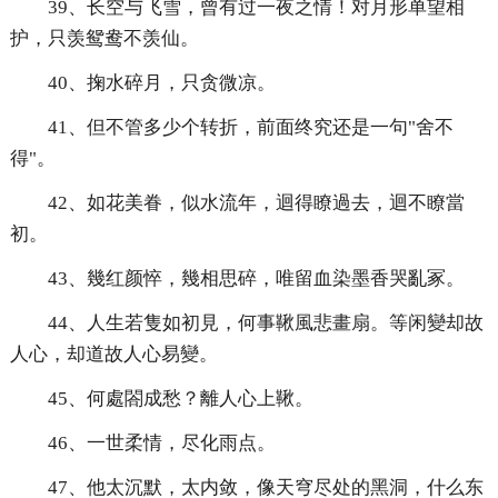
39、长空与飞雪，曾有过一夜之情！对月形单望相
护，只羡鸳鸯不羡仙。
40、掬水碎月，只贪微凉。
41、但不管多少个转折，前面终究还是一句"舍不
得"。
42、如花美眷，似水流年，迴得瞭過去，迴不瞭當
初。
43、幾红颜悴，幾相思碎，唯留血染墨香哭亂冢。
44、人生若隻如初見，何事鞦風悲畫扇。等闲變却故
人心，却道故人心易變。
45、何處閤成愁？離人心上鞦。
46、一世柔情，尽化雨点。
47、他太沉默，太内敛，像天穹尽处的黑洞，什么东