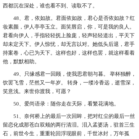
西都沉在深处，谁也看不到、读取不了。
48、君，依如故。君面依如故，君心是否依如故？红
妆素颜，伊人亭亭玉立。面笑唇启，你，可是我的良人。
君看向伊人，手指轻轻抚上脸庞，轻声轻轻道出，平天下
却未定天下。伊人惊忧，却无言以对。她低头后退，君手
持案卷，心已为天下。这样也好，这样也罢，就这样看着
他，默默相助。
49、只缘感君一回顾，使我思君朝与暮。 举杯独醉，
饮罢飞雪，茫然又一年岁。 转身，一缕冷香远，逝雪深，
笑意浅。来世你渡我，可愿？
50、爱尚语录：随你走在天际，看繁花满地。
51、奈何桥上的最后一次回眸，把对红尘的最后一丝
留恋化成那苍白双颊的两行清泪。泪入孟婆汤，驻首三生
石，前世今生，重重轮回浮现眼前，千世冰封，万年孤