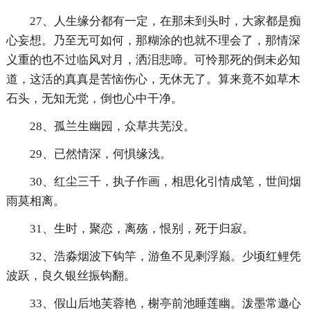
27、人生缘分都有一定，在那未到头时，大家都是痴
心妄想。乃至无可如何，那糊涂的也就不理会了，那情深
义重的也不过临风对月，洒泪悲啼。可怜那死的倒未必知
道，这活的真真是苦恼伤心，无休无了。算来竟不如草木
石头，无知无觉，倒也心中干净。
28、孤兰生幽园，众草共芜没。
29、已然情深，何惧缘浅。
30、红尘三千，执子作画，相思化引情成笔，世间烟
雨莫相离。
31、生时，聚恋，离殇，恨别，死于归寂。
32、浩淼烟波下钩竿，游鱼不见剩浮巅。少顷红鲤凭
波跃，良久银丝振钩翻。
33、假山后地芙蓉艳，榭亭前池睡莲幽。泼墨常邀心