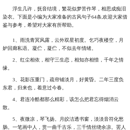
浮生几许，抚音结境，繁花似梦苦作琴，相思成痴泪
染衣。下面是小编为大家准备的古风句子64条,欢迎大家借
鉴与参考，希望对大家有所帮助。
1、雨洗青冥风露，云外双星初度。乞巧夜楼空，月
妒回廊私语。凝伫，凝伫，不似去年情绪。
2、红尘相依，相守三生恋，相知亦相惜，千年之情
缘。
3、花影压重门，疏帘铺淡月，好黄昏。二年三度负
东君，归来也，着意过今春。
4、君连冷酷都那么精彩，该怎么把君忘得烟消云
散。
5、夜微凉，琴飞扬。月皎洁透书窗，淡淡音符化愁
肠。一笔画中人，赏一曲千古乐，三千情丝绕余凉。罢人