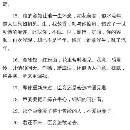
迹。
15、谁的容颜让谁一生怀念，如花美眷，似水流年。
道人生只如初见。生，我焚香，却与你擦肩，错过了一世
动情的流连。此找你，不眠。世，屈指，沉湎，你的容
颜，再次浮现，却已不是当年。惚间，谁拿浮生，乱了流
年。
16、金雀钗，红粉面，花里暂时相见。我意，感君
怜，此情须问天。作穗，蜡成泪，还似两人心意。枕腻，
锦衾寒，觉来更漏残。
17、即使重新来过，臣妾还是会选择遇见君。
18、臣妾要把君捧在手心，细细的呵护着。
19、那个臣妾爱了整个曾经的人，不爱臣妾了。
20、君还不来，臣妾怎敢老去。