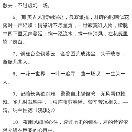
散去，不过虚幻一场。
6、[唯美古风]情到深处，孤寂难掩，耳畔的呢喃似花
落时一声轻叹；情缘诉不尽笙箫，一世寂寞谁人怜，朦胧
中四下里无声蔓延；掬一泓流水，携一律清风，在花笺里
染了斑白。
7、铜雀台空锁暮云，金谷园荒成路尘。头千载春，
断肠几辈人。
8、一花一世界，一叶一追寻。曲一场叹，一生为一
人。
9、记绾长条欲别难，盈盈自此隔银湾。无风雪也摧
残。雀几时裁锦字，玉虫连夜剪春幡。禁辛苦况相关。—
清。纳兰性德《浣溪沙》
10、夜阑风细眉心住，透过历史的镜头，君的音容依
然交错在臣妾的心目中。