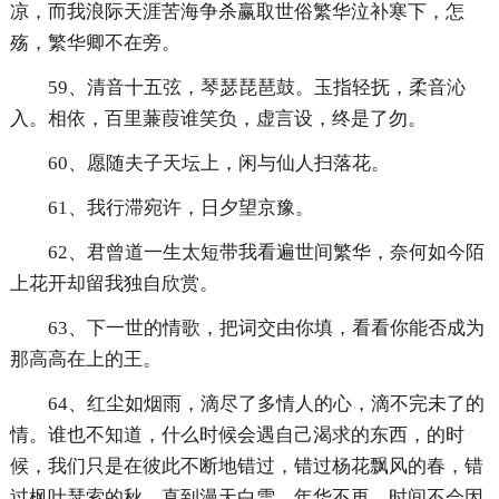
凉，而我浪际天涯苦海争杀赢取世俗繁华泣补寒下，怎
殇，繁华卿不在旁。
59、清音十五弦，琴瑟琵琶鼓。玉指轻抚，柔音沁
入。相依，百里蒹葭谁笑负，虚言设，终是了勿。
60、愿随夫子天坛上，闲与仙人扫落花。
61、我行滞宛许，日夕望京豫。
62、君曾道一生太短带我看遍世间繁华，奈何如今陌
上花开却留我独自欣赏。
63、下一世的情歌，把词交由你填，看看你能否成为
那高高在上的王。
64、红尘如烟雨，滴尽了多情人的心，滴不完未了的
情。谁也不知道，什么时候会遇自己渴求的东西，的时
候，我们只是在彼此不断地错过，错过杨花飘风的春，错
过枫叶瑟索的秋，直到漫天白雪，年华不再。时间不会因