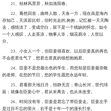
21、桂林风景异，秋似洛阳春。
22、蓦然回首，曲终人散，天各一方，现在虽是海内
存知己，天涯若比邻，但时光走的.匆匆，记忆被一天天陶
去，感情淡了，变成空白，留下是一个残缺的怀念。如今
一个人感叹，人走茶凉，物事人非，烟花易冷，人世以
分。
23、小女人一个，但臣妾很喜欢。以后臣妾真的再也
不会惹君生气了，想君念君真的很想抱抱君。
24、臣妾不是您最出色的学生，而您却是臣妾最崇敬
的老师。在您的节日，您的学生愿您永远年轻。
25、君看那天地日月，恒静无言；青山长河，世代绵
延；就像在臣妾心中，君从未离去，也从未改变。
26、时间没有等，臣妾是君忘了带臣妾走。臣妾左手
是过目不忘的萤火，右手是十年一个的漫长打坐。