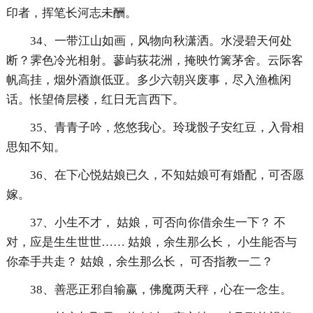
印者，挥笔长河志未酬。
34、一带江山如画，风物向秋潇洒。水浸碧天何处
断？霁色冷光相射。蓼屿荻花洲，掩映竹篱茅舍。云际客
帆高挂，烟外酒旗低亚。多少六朝兴废事，尽入渔樵闲
话。怅望倚层楼，红日无言西下。
35、青青子吟，悠悠我心。玲珑骰子安红豆，入骨相
思知不知。
36、在下心悦姑娘已久，不知姑娘可有婚配，可否愿
嫁。
37、小生不才， 姑娘，可否向你借余生一下？ 不
对，应是生生世世…… 姑娘，余生那么长， 小生能否与
你牵手共走？ 姑娘，余生那么长， 可否指教一二？
38、善恶正邪自输赢，佛魔两天秤，心在一念生。