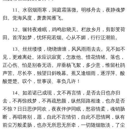
11、水宿烟雨寒，洞庭霜落微。明移舟去，夜静魂梦
归。觉海风度，萧萧闻雁飞。
12、辗转夜难眠，鸡鸣欲晓天。栏故乡月，剪影芰荷
田。首浑如梦，忧怀宛若烟。心从不媚，行行泛潮前。
13、丝丝缕缕，绕绕缠缠，风风雨雨去去。见不如不
见，更难离处。浓应识寂寞，怎敌他、惜花情绪。落也，
正心伤、怕是别春无语。岸垂杨飞絮，多少意，惟留杜鹃
声苦。尽长亭，独望日斜晚暮。蕉又逢细雨，逐浮萍、酸
酸楚楚。叹个，世事误、辜负几许！
14、如若诺已成现，文不再言情，是否去日也亦归
去，不再惊残梦，不再疏愁颜，纵然陌路相逢，也亦是否
不惊？日日思伊同欢，夜夜伴伊同眠，愁容情柔，魂销肠
断，再唱将别，愿，自此不言情切，自此不思情网，纵有
前尘万般柔肠，也亦无所思无所牵，一切随烟散淡，了尘