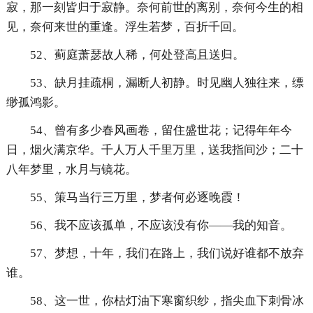
寂，那一刻皆归于寂静。奈何前世的离别，奈何今生的相
见，奈何来世的重逢。浮生若梦，百折千回。
52、蓟庭萧瑟故人稀，何处登高且送归。
53、缺月挂疏桐，漏断人初静。时见幽人独往来，缥
缈孤鸿影。
54、曾有多少春风画卷，留住盛世花；记得年年今
日，烟火满京华。千人万人千里万里，送我指间沙；二十
八年梦里，水月与镜花。
55、策马当行三万里，梦者何必逐晚霞！
56、我不应该孤单，不应该没有你——我的知音。
57、梦想，十年，我们在路上，我们说好谁都不放弃
谁。
58、这一世，你枯灯油下寒窗织纱，指尖血下刺骨冰