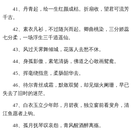
41、丹青起，绘一生红颜成枯。折扇收，望君可流芳
千古。
42、素衣凡衫，不过随兴而起。卿曲桃染，三分娇蕊
七分柔，一场浮生三千逍遥仙。
43、风过天霁舞倾城，花落人去愁不休。
44、身孤影傲，素笔清扬，佛道之心敢画鸳鸯。
45、挥毫绕指意，柔肠韶华去。
46、待尔青丝成霜，默敛双鬓，却见烟火阑珊，早已
失去了旧时的迷茫。
47、白衣玉立少年郎，月碧夜，独立窗前看叟舟，清
江鱼愿者上钩。
48、孤月抚琴叹哀怨，青风醒酒醉离殇。