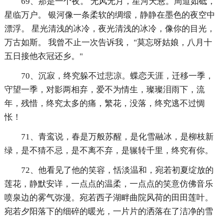
69、那是一个夜。 无风无月，星河天悬。周道如砥，
星临万户。 银河像一条柔软的绸缎，静静在墨色的夜空中
漂浮。 星光清浅的冰冷，夜光清浅的冰冷，像你的目光，
万古如斯。 我曾不止一次告诉我， "莫忘呀姑娘，八月十
五日接他衣冠还乡。"
70、沉寂，终究躲不过悲凉。蝶恋天涯，迁移一季，
守望一季，对影两相弃，爱不为情生，璨璨泪雨下，流
年，残惜，终究太多的痛，繁花，没落，终究逃不过惆
怅！
71、青鸾说，春是万般苏醒，是化雪融冰，是柳枝新
绿，是不猜不忌，是不离不弃，是辗转千里，终究有你。
72、他看见了他的笑容，恬淡温和，宛若初夏绽放的
莲花，静默安详，一点点的温柔，一点点的笑意仿佛音乐
喷泉边的雾气弥漫。宛若西子湖畔曲院风荷的田田莲叶。
宛若夕阳落下的细碎的暖光，一片片的洒落在了洁净的雪