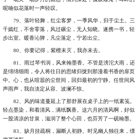
呢喃似花落时一声轻叹。
79、落叶轻舞，红尘客梦，一季风华，归于尘土。三
千嫣红，不舍零落，风过碾尘，无人知晓。遂携一书，轻
步出室。暖香沁脾，凡尘落定，宁若出尘。
80、你要记得，紫檀未灭，我亦未去。
81、雨过琴书润，风来翰墨香。不管是滂沱大雨，还
是绵绵细雨，令人将往日的思绪归拢到那漫着书香的扉页
中。心，也从喧嚣的尘世间，回归最初的宁静。任世间风
声雨声，我自淡定从容、波澜不惊。
82、风的味道蔓延上了那舒展在桌子上的一纸素笺。
轻点墨染，和着清风，满纸飘香。这六月的清风啊，好似
一股清凉的甘泉，滋润了整个心田，也芬芳了一砚翰墨。
83、缺月挂疏桐，漏断人初静。时见幽人独往来，缥