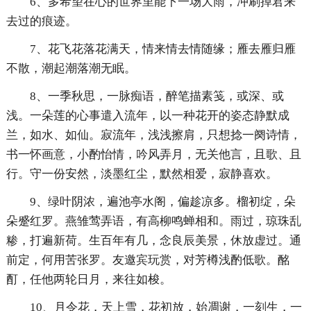
6、多希望在心的世界里能下一场大雨，冲刷掉君来
去过的痕迹。
7、花飞花落花满天，情来情去情随缘；雁去雁归雁
不散，潮起潮落潮无眠。
8、一季秋思，一脉痴语，醉笔描素笺，或深、或
浅。一朵莲的心事遣入流年，以一种花开的姿态静默成
兰，如水、如仙。寂流年，浅浅擦肩，只想捻一阕诗情，
书一怀画意，小酌怡情，吟风弄月，无关他言，且歌、且
行。守一份安然，淡墨红尘，默然相爱，寂静喜欢。
9、绿叶阴浓，遍池亭水阁，偏趁凉多。榴初绽，朵
朵蹙红罗。燕雏莺弄语，有高柳鸣蝉相和。雨过，琼珠乱
糁，打遍新荷。生百年有几，念良辰美景，休放虚过。通
前定，何用苦张罗。友邀宾玩赏，对芳樽浅酌低歌。酩
酊，任他两轮日月，来往如梭。
10、月令花，天上雪，花初放，始凋谢，一刻生，一