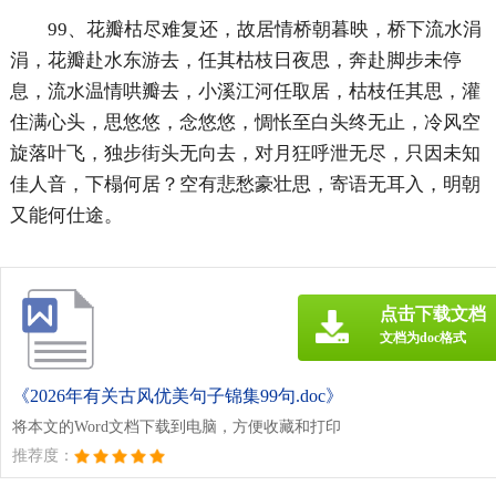
99、花瓣枯尽难复还，故居情桥朝暮映，桥下流水涓
涓，花瓣赴水东游去，任其枯枝日夜思，奔赴脚步未停
息，流水温情哄瓣去，小溪江河任取居，枯枝任其思，灌
住满心头，思悠悠，念悠悠，惆怅至白头终无止，冷风空
旋落叶飞，独步街头无向去，对月狂呼泄无尽，只因未知
佳人音，下榻何居？空有悲愁豪壮思，寄语无耳入，明朝
又能何仕途。
点击下载文档
文档为doc格式
《2026年有关古风优美句子锦集99句.doc》
将本文的Word文档下载到电脑，方便收藏和打印
推荐度：