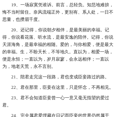
19、一场寂寞凭谁诉。前言，总轻负。知恁地难拚，
悔不当时留住。奈风流端正外，更别有、系人处，一日不
思量，也攒眉千度。
20、还记得，你说朝夕相伴，是最美丽的幸福。记
得，你说看花落、听水流，是最安逸的陪伴。记得，你说
天涯海角，是最幸福的相随。爱的，与你相爱，便是最大
的幸福。生，不盼天长，不等地久。直以为，相爱一场，
便是永恒；一直以为，岁月寂寥，会永远相伴；一直以
为，地老天荒，永不言别。
21、陪君走完这一段路，君也变成臣妾路过的路。
22、君在那里，臣妾在这里，只是怀念，不再相见。
23、君不会知道臣妾曾一心一意又毫无指望的爱过
君。
24、完全属君爱埋藏在日记而臣妾的世界仍然属于