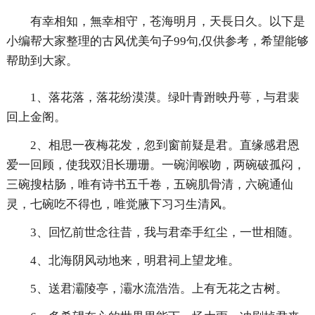
有幸相知，無幸相守，苍海明月，天長日久。以下是
小编帮大家整理的古风优美句子99句,仅供参考，希望能够
帮助到大家。
1、落花落，落花纷漠漠。绿叶青跗映丹萼，与君裴
回上金阁。
2、相思一夜梅花发，忽到窗前疑是君。直缘感君恩
爱一回顾，使我双泪长珊珊。一碗润喉吻，两碗破孤闷，
三碗搜枯肠，唯有诗书五千卷，五碗肌骨清，六碗通仙
灵，七碗吃不得也，唯觉腋下习习生清风。
3、回忆前世念往昔，我与君牵手红尘，一世相随。
4、北海阴风动地来，明君祠上望龙堆。
5、送君灞陵亭，灞水流浩浩。上有无花之古树。