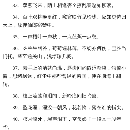
33、双燕飞来，陌上相逢否？撩乱春愁如柳絮。
34、百叶双桃晚更红，窥窗映竹见珍珑。应知吏侍归
天上，故伴仙郎宿禁中。
35、一声梧叶一声秋，一点芭蕉一点愁。
36、丛兰生幽谷，莓莓遍林薄。不纫亦何伤，已胜当
门托。辇至逾关山，滋培珍几阁。
37、素手上的清茶尚温，唇齿间的微涩渐淡，独倚小
窗，思绪飘远，红尘中那些曾经的瞬间，便在脑海里翻
转。
38、枝上流莺和泪闻，新啼痕间旧啼痕。
39、坠花湮，湮没一朝风，花若怜，落在谁的指尖。
40、弦月狼牙，埙声泪下，空负娘子一段又一段年
华。