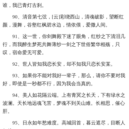
谁，我已青灯古刹。
90、清音第七弦，[云]彩绕西山，清魂破影，望断红
颜，漫舞，谷壑红枫碧水边，情依偎，爱撒人间。
91、这一世，你剑舞殿下迷了眼角，红纱之下清泪几
行，而我醉生梦死共舞薄纱一剑之下世俗繁华相殇，只
叹，宿命爱无可爱。
92、世人皆知我恋长安，却不知我只恋长安某。
93、如果你不能对我好一辈子，那么，请你不要对我
好，即使是一秒都不行，因为我会当真的。
94、美人如花隔云端。上有青冥之长天，下有绿水之
波澜。天长地远魂飞苦，梦魂不到关山难。长相思，催心
肝。
95、日永如年愁难度。高城回首，暮云遮尽，目断人