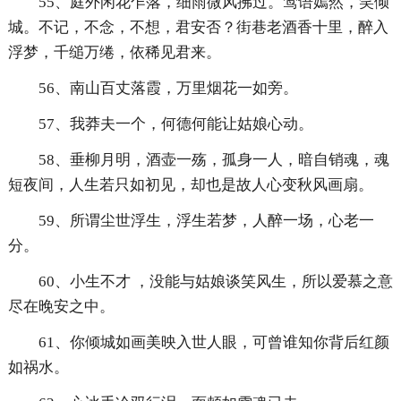
55、庭外闲花乍落，细雨微风拂过。莺语嫣然，笑倾
城。不记，不念，不想，君安否？街巷老酒香十里，醉入
浮梦，千缒万绻，依稀见君来。
56、南山百丈落霞，万里烟花一如旁。
57、我莽夫一个，何德何能让姑娘心动。
58、垂柳月明，酒壶一殇，孤身一人，暗自销魂，魂
短夜间，人生若只如初见，却也是故人心变秋风画扇。
59、所谓尘世浮生，浮生若梦，人醉一场，心老一
分。
60、小生不才 ，没能与姑娘谈笑风生，所以爱慕之意
尽在晚安之中。
61、你倾城如画美映入世人眼，可曾谁知你背后红颜
如祸水。