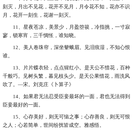
刻灭，月出不见花，花开不见月，月令花不知，花亦不识
月，花开一刻生，花谢一刻灭。
11、星夜苍凉，美景少，月盈箜篌，冷指挑，一寸寂
寥，锁寒宵，三千惆怅，谁知晓。
12、美人卷珠帘，深坐颦蛾眉。见泪痕湿，不知心恨
谁。
13、片片蝶衣轻，点点猩红小。是天公不惜花，百种
千般巧。见树头繁，暮见枝头少。是天公果惜花，雨洗风
吹了。—宋。刘克庄《卜算子》
14、如果君无法忍受臣妾最坏的一面，君也无法得到
臣妾最好的一面。
15、心存美好，则无可恼之事；心存善良，则无可恨
之人；心若简单，世间纷扰皆成空。雅感悟。