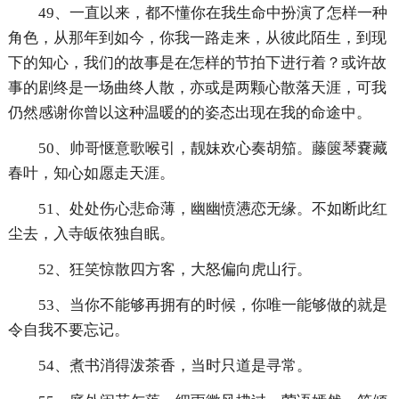
49、一直以来，都不懂你在我生命中扮演了怎样一种
角色，从那年到如今，你我一路走来，从彼此陌生，到现
下的知心，我们的故事是在怎样的节拍下进行着？或许故
事的剧终是一场曲终人散，亦或是两颗心散落天涯，可我
仍然感谢你曾以这种温暖的的姿态出现在我的命途中。
50、帅哥惬意歌喉引，靓妹欢心奏胡笳。藤篋琴嚢藏
春叶，知心如愿走天涯。
51、处处伤心悲命薄，幽幽愤懑恋无缘。不如断此红
尘去，入寺皈依独自眠。
52、狂笑惊散四方客，大怒偏向虎山行。
53、当你不能够再拥有的时候，你唯一能够做的就是
令自我不要忘记。
54、煮书消得泼茶香，当时只道是寻常。