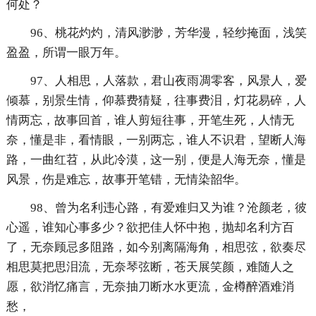
何处？
96、桃花灼灼，清风渺渺，芳华漫，轻纱掩面，浅笑
盈盈，所谓一眼万年。
97、人相思，人落款，君山夜雨凋零客，风景人，爱
倾慕，别景生情，仰慕费猜疑，往事费泪，灯花易碎，人
情两忘，故事回首，谁人剪短往事，开笔生死，人情无
奈，懂是非，看情眼，一别两忘，谁人不识君，望断人海
路，一曲红苕，从此冷漠，这一别，便是人海无奈，懂是
风景，伤是难忘，故事开笔错，无情染韶华。
98、曾为名利违心路，有爱难归又为谁？沧颜老，彼
心遥，谁知心事多少？欲把佳人怀中抱，抛却名利方百
了，无奈顾忌多阻路，如今别离隔海角，相思弦，欲奏尽
相思莫把思泪流，无奈琴弦断，苍天展笑颜，难随人之
愿，欲消忆痛言，无奈抽刀断水水更流，金樽醉酒难消
愁，