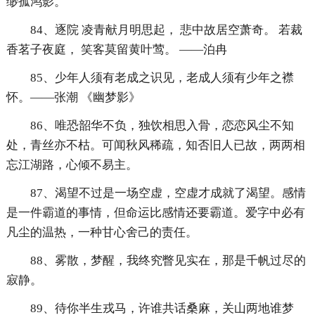
缈孤鸿影。
84、逐院 凌青献月明思起， 悲中故居空萧奇。 若裁
香茗子夜庭， 笑客莫留黄叶莺。 ——泊冉
85、少年人须有老成之识见，老成人须有少年之襟
怀。——张潮 《幽梦影》
86、唯恐韶华不负，独饮相思入骨，恋恋风尘不知
处，青丝亦不枯。可闻秋风稀疏，知否旧人已故，两两相
忘江湖路，心倾不易主。
87、渴望不过是一场空虚，空虚才成就了渴望。感情
是一件霸道的事情，但命运比感情还要霸道。爱字中必有
凡尘的温热，一种甘心舍己的责任。
88、雾散，梦醒，我终究瞥见实在，那是千帆过尽的
寂静。
89、待你半生戎马，许谁共话桑麻，关山两地谁梦