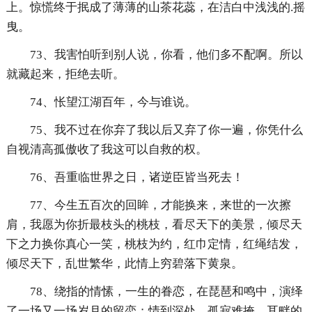
上。惊慌终于抿成了薄薄的山茶花蕊，在洁白中浅浅的.摇
曳。
73、我害怕听到别人说，你看，他们多不配啊。所以
就藏起来，拒绝去听。
74、怅望江湖百年，今与谁说。
75、我不过在你弃了我以后又弃了你一遍，你凭什么
自视清高孤傲收了我这可以自救的权。
76、吾重临世界之日，诸逆臣皆当死去！
77、今生五百次的回眸，才能换来，来世的一次擦
肩，我愿为你折最枝头的桃枝，看尽天下的美景，倾尽天
下之力换你真心一笑，桃枝为约，红巾定情，红绳结发，
倾尽天下，乱世繁华，此情上穷碧落下黄泉。
78、绕指的情愫，一生的眷恋，在琵琶和鸣中，演绎
了一场又一场岁月的留恋；情到深处，孤寂难掩，耳畔的