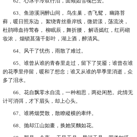
62、心冰手冷双行泪，面颊如雪魂已去。
63、鱼游溪涧醉山间， 鸟生巢，杏飞鸳， 幽路苔
藓，暖日照东边， 絮绕青丝垂岸线，微碧漾，荡流泱，
杜鹃啼血待莺春， 柳眠辰，舞折腰， 解语嫣红，红药砌
妆浓， 烟锁菖蒲千影叶，湖上酒，醉清风。
64、风干了忧伤，雨散了难过。
65、谁曾从谁的青春里走过，留下了笑靥；谁曾在谁
的花季里停留，暖和了想念；谁又从谁的旱季里消逝，众
多了泪水。
66、花自飘零水自流，一种相思，两处闲愁。此情无
计可消弭，才下眉头，却上心头。
67、谁將烟焚散，散瞭縱横的牽绊。
68、抛却江山如畫，换她笑麵如花。