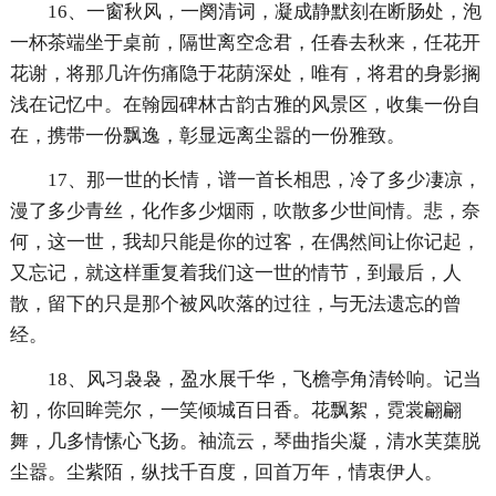
16、一窗秋风，一阕清词，凝成静默刻在断肠处，泡
一杯茶端坐于桌前，隔世离空念君，任春去秋来，任花开
花谢，将那几许伤痛隐于花荫深处，唯有，将君的身影搁
浅在记忆中。在翰园碑林古韵古雅的风景区，收集一份自
在，携带一份飘逸，彰显远离尘嚣的一份雅致。
17、那一世的长情，谱一首长相思，冷了多少凄凉，
漫了多少青丝，化作多少烟雨，吹散多少世间情。悲，奈
何，这一世，我却只能是你的过客，在偶然间让你记起，
又忘记，就这样重复着我们这一世的情节，到最后，人
散，留下的只是那个被风吹落的过往，与无法遗忘的曾
经。
18、风习袅袅，盈水展千华，飞檐亭角清铃响。记当
初，你回眸莞尔，一笑倾城百日香。花飘絮，霓裳翩翩
舞，几多情愫心飞扬。袖流云，琴曲指尖凝，清水芙蕖脱
尘嚣。尘紫陌，纵找千百度，回首万年，情衷伊人。