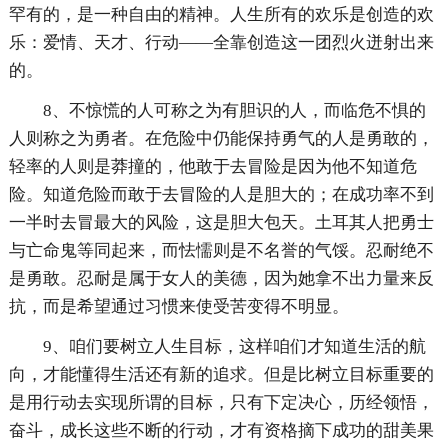
罕有的，是一种自由的精神。人生所有的欢乐是创造的欢
乐：爱情、天才、行动——全靠创造这一团烈火迸射出来
的。
8、不惊慌的人可称之为有胆识的人，而临危不惧的
人则称之为勇者。在危险中仍能保持勇气的人是勇敢的，
轻率的人则是莽撞的，他敢于去冒险是因为他不知道危
险。知道危险而敢于去冒险的人是胆大的；在成功率不到
一半时去冒最大的风险，这是胆大包天。土耳其人把勇士
与亡命鬼等同起来，而怯懦则是不名誉的气馁。忍耐绝不
是勇敢。忍耐是属于女人的美德，因为她拿不出力量来反
抗，而是希望通过习惯来使受苦变得不明显。
9、咱们要树立人生目标，这样咱们才知道生活的航
向，才能懂得生活还有新的追求。但是比树立目标重要的
是用行动去实现所谓的目标，只有下定决心，历经领悟，
奋斗，成长这些不断的行动，才有资格摘下成功的甜美果