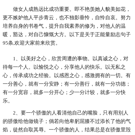
做女人成熟远比成功重要。即不艳羡她人貌美如花，
更不嫉妒他人平步青云，也不独影垂怜，自怜自哀。努力
培养自身的书卷气，提升自我素养的修为，对他人的温
暖，豁达，对自己慷慨大方。以下是关于正能量励志句子
95条,欢迎大家前来欣赏。
1、以美好之心，欣赏周遭的事物。以真诚之心，对
待每一个人。以愉悦之心，分享他人的快乐。以无私之
心，传承成功之经验。以感恩之心，感激拥有的一切。有
一分善心，就有一分安静；有一分善行，就有一分功德；
有一分宽容，就多一分开心；少一分计较，就多一分快
乐。
2、要一个骄傲的人看清他自己的嘴脸，只有用别人
的骄傲给他做镜子；倘若向他卑躬屈膝不过添长了他的气
焰，徒然自取其辱。一个骄傲的人，结果总是在骄傲里毁