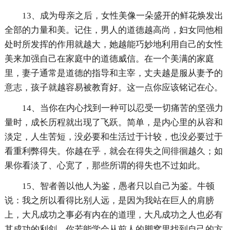
13、成为母亲之后，女性美像一朵盛开的鲜花焕发出
全部的力量和美。记住，男人的道德越高尚，妇女同他相
处时所发挥的作用就越大，她越能巧妙地利用自己的女性
美来加强自己在家庭中的道德威信。在一个美满的家庭
里，妻子通常是道德的指导和主宰，丈夫越是服从妻予的
意志，孩子就越容易被教育好。这一点你应该铭记在心。
14、当你在内心找到一种可以忍受一切痛苦的坚强力
量时，成长历程就出现了飞跃。简单，是内心里的从容和
淡定，人生苦短，没必要和生活过于计较，也没必要过于
看重利弊得失。你越在乎，就会在得失之间徘徊越久；如
果你看淡了、心宽了，那些所谓的得失也不过如此。
15、智者善以他人为鉴，愚者只以自己为鉴。牛顿
说：我之所以看得比别人远，是因为我站在巨人的肩膀
上，大凡成功之事必有内在的道理，大凡成功之人也必有
其成功的利剑。你若能学会从前人的脚窝里找到自己的方