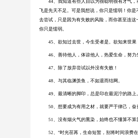
44、我知道有些人自以为很聪明很有才气
飞是先天不足。可是我想说，你只是懦弱！你是
去尝试，只是因为有失败的风险，而你甚至连这
你只是懦弱。
45、欲知过去世，今生受者是。欲知来世果
46、善待他人，体谅他人，热爱生命，努力
47、除了放弃尝试以外没有失败！
48、与其临渊羡鱼，不如退而结网。
49、最清晰的脚印，总是印在最泥泞的路上
50、想要成为有用之材，就要严于律己，奋
51、没有烟火气的熏染，始终也不懂算不
52、"时光荏苒，生命短暂，别将时间浪费