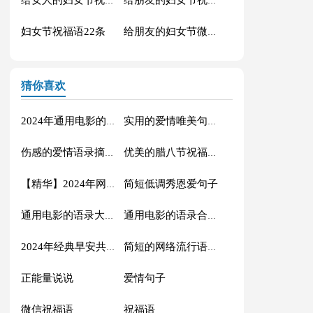
给女人的妇女节祝福语短信26句
给朋友的妇女节祝福语汇总51句
妇女节祝福语22条
给朋友的妇女节微信祝福语锦集40句
猜你喜欢
2024年通用电影的语录摘录88条
实用的爱情唯美句子汇编56条
伤感的爱情语录摘录81条
优美的腊八节祝福语71条
简短低调秀恩爱句子
【精华】2024年网络流行的语录摘录32句
通用电影的语录大汇总88条
通用电影的语录合集70条
2024年经典早安共勉句子短信汇总41句
简短的网络流行语录摘录50句
正能量说说
爱情句子
微信祝福语
祝福语