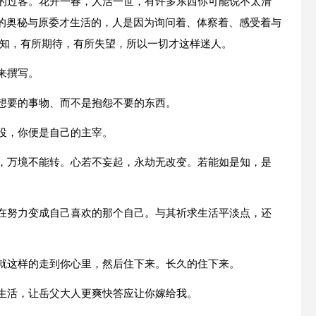
生的过客。花开一春，人活一世，有许多东西你可能说不太清
的奥秘与原委才生活的，人是因为询问着、体察着、感受着与
尽知，有所期待，有所失望，所以一切才这样迷人。
来撰写。
己想要的事物、而不是抱怨不要的东西。
役，你便是自己的主宰。
事，万境不能转。心若不妄起，永劫无改变。若能如是知，是
正在努力变成自己喜欢的那个自己。与其祈求生活平淡点，还
能就这样的走到你心里，然后住下来。长久的住下来。
的生活，让岳父大人更爽快答应让你嫁给我。