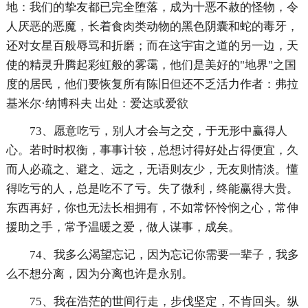
地：我们的挚友都已完全堕落，成为十恶不赦的怪物，令
人厌恶的恶魔，长着食肉类动物的黑色阴囊和蛇的毒牙，
还对女星百般辱骂和折磨；而在这宇宙之道的另一边，天
使的精灵升腾起彩虹般的雾霭，他们是美好的"地界"之国
度的居民，他们要恢复所有陈旧但还不乏活力作者：弗拉
基米尔·纳博科夫 出处：爱达或爱欲
73、愿意吃亏，别人才会与之交，于无形中赢得人
心。若时时权衡，事事计较，总想讨得好处占得便宜，久
而人必疏之、避之、远之，无语则友少，无友则情淡。懂
得吃亏的人，总是吃不了亏。失了微利，终能赢得大贵。
东西再好，你也无法长相拥有，不如常怀怜悯之心，常伸
援助之手，常予温暖之爱，做人谋事，成矣。
74、我多么渴望忘记，因为忘记你需要一辈子，我多
么不想分离，因为分离也许是永别。
75、我在浩茫的世间行走，步伐坚定，不肯回头。纵