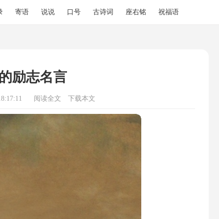
录
寄语
说说
口号
古诗词
座右铭
祝福语
的励志名言
8:17:11
阅读全文
下载本文