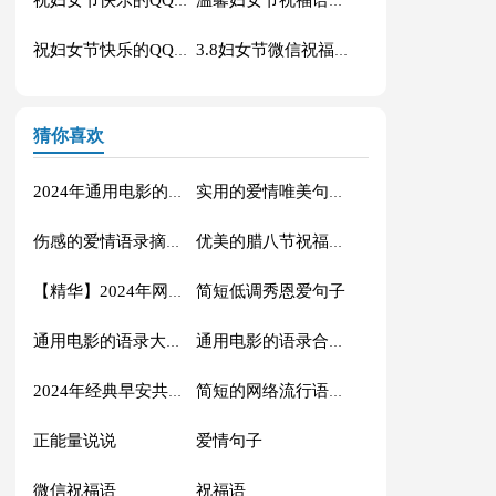
祝妇女节快乐的QQ祝福语汇编34条
温馨妇女节祝福语短信14句
祝妇女节快乐的QQ祝福语汇编49句
3.8妇女节微信祝福语汇编44条
猜你喜欢
2024年通用电影的语录摘录88条
实用的爱情唯美句子汇编56条
伤感的爱情语录摘录81条
优美的腊八节祝福语71条
简短低调秀恩爱句子
【精华】2024年网络流行的语录摘录32句
通用电影的语录大汇总88条
通用电影的语录合集70条
2024年经典早安共勉句子短信汇总41句
简短的网络流行语录摘录50句
正能量说说
爱情句子
微信祝福语
祝福语