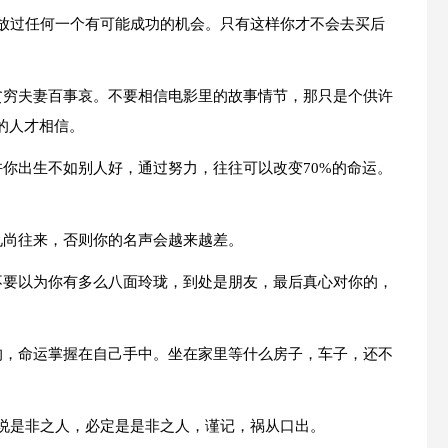
不放过任何一个有可能成功的机会。只有这样你才不会去买后
，贫穷夫妻百事哀。不要相信电影里的故事情节，那只是个供许
的人才相信。
也许你出生不如别人好，通过努力，往往可以改变70%的命运。
请礼尚往来，否则你的名声会越来越差。
，不要以为你有多么八面玲珑，到处是朋友，最后真心对你的，
友的，命运掌握在自己手中。坐在家里等什么房子，车子，还不
，说是非之人，必定是是非之人，谨记，祸从口出。