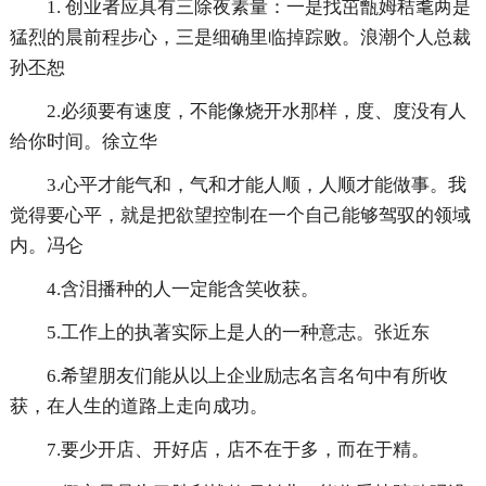
1. 创业者应具有三除夜素量：一是找茁甑姆秸耄两是
猛烈的晨前程步心，三是细确里临掉踪败。浪潮个人总裁
孙丕恕
2.必须要有速度，不能像烧开水那样，度、度没有人
给你时间。徐立华
3.心平才能气和，气和才能人顺，人顺才能做事。我
觉得要心平，就是把欲望控制在一个自己能够驾驭的领域
内。冯仑
4.含泪播种的人一定能含笑收获。
5.工作上的执著实际上是人的一种意志。张近东
6.希望朋友们能从以上企业励志名言名句中有所收
获，在人生的道路上走向成功。
7.要少开店、开好店，店不在于多，而在于精。