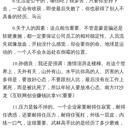
8.生活是公平的，哪怕吃了很多苦，只要你坚持下
去，一定会有收获，即使最后失败了，你也获得了别人不
具备的经历。马云
9.关于人的因素：这点相当重要。不管是蒙是骗还是
软硬兼施，都一定要保证公司员工的相对稳定性。人员流
失就像放血，开始没什么感觉，却会要你的命。地球是运
动的，一个人不会永远处在倒霉的位置。
10.孙德良：我还是强调：激情澎湃走楼梯。在这个世
界上，天外有天，山外有山。水平比你高的人、厉害的人
多得是，要放好心态，不要跟别人比，最后没有在工作上
累死，而是被比死了，所以年轻人要放准心态。南方IT沙
龙《互联网创业赚钱比拿VC重要》
11.压力是躲不掉的。一个企业家要耐得住寂寞，耐得
住诱惑，还要耐得住压力，耐得住冤枉，外练一层皮，内
练一口气，这很重要。武林高手比的是经历了多少磨难，