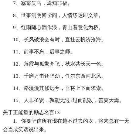
7、塞翁失马，焉知非福。
8、世事洞明皆学问，人情练达即文章。
9、红雨随心翻作浪，青山着意化为桥。
10、长风破浪会有时，直挂云帆济沧海。
11、前事不忘，后事之师。
12、落霞与孤鹜齐飞，秋水共长天一色。
13、千磨万击还坚劲，任尔东西南北风。
14、路漫漫其修远兮，吾将上下而求索。
15、人非圣贤，孰能无过?过而能改，善莫大焉。
关于正能量的励志名言13
1、你要坚信所有现在越不过去的坎，将来总有一天
会当成笑话说出来。