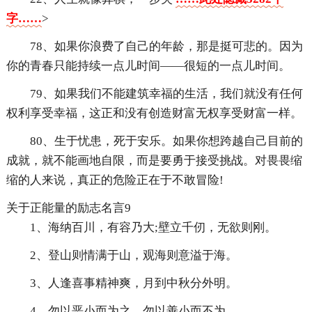
字……
>
78、如果你浪费了自己的年龄，那是挺可悲的。因为
你的青春只能持续一点儿时间——很短的一点儿时间。
79、如果我们不能建筑幸福的生活，我们就没有任何
权利享受幸福，这正和没有创造财富无权享受财富一样。
80、生于忧患，死于安乐。如果你想跨越自己目前的
成就，就不能画地自限，而是要勇于接受挑战。对畏畏缩
缩的人来说，真正的危险正在于不敢冒险!
关于正能量的励志名言9
1、海纳百川，有容乃大;壁立千仞，无欲则刚。
2、登山则情满于山，观海则意溢于海。
3、人逢喜事精神爽，月到中秋分外明。
4、勿以恶小而为之，勿以善小而不为。