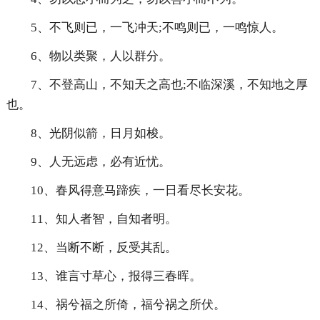
5、不飞则已，一飞冲天;不鸣则已，一鸣惊人。
6、物以类聚，人以群分。
7、不登高山，不知天之高也;不临深溪，不知地之厚
也。
8、光阴似箭，日月如梭。
9、人无远虑，必有近忧。
10、春风得意马蹄疾，一日看尽长安花。
11、知人者智，自知者明。
12、当断不断，反受其乱。
13、谁言寸草心，报得三春晖。
14、祸兮福之所倚，福兮祸之所伏。