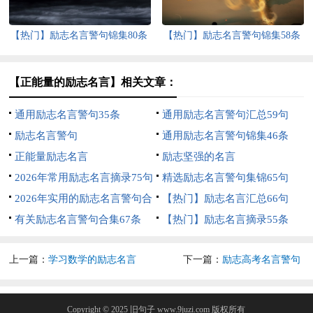
【热门】励志名言警句锦集80条
【热门】励志名言警句锦集58条
【正能量的励志名言】相关文章：
通用励志名言警句35条
通用励志名言警句汇总59句
励志名言警句
通用励志名言警句锦集46条
正能量励志名言
励志坚强的名言
2026年常用励志名言摘录75句
精选励志名言警句集锦65句
2026年实用的励志名言警句合
【热门】励志名言汇总66句
集95条
有关励志名言警句合集67条
【热门】励志名言摘录55条
上一篇：
学习数学的励志名言
下一篇：
励志高考名言警句
Copyright © 2025
旧句子
www.9juzi.com 版权所有