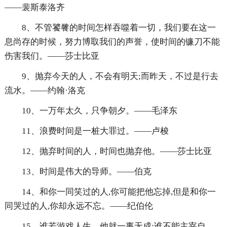
——裴斯泰洛齐
8、不管饕餮的时间怎样吞噬着一切，我们要在这一
息尚存的时候，努力博取我们的声誉，使时间的镰刀不能
伤害我们。——莎士比亚
9、抛弃今天的人，不会有明天;而昨天，不过是行去
流水。——约翰·洛克
10、一万年太久，只争朝夕。——毛泽东
11、浪费时间是一桩大罪过。——卢梭
12、抛弃时间的人，时间也抛弃他。——莎士比亚
13、时间是伟大的导师。——伯克
14、和你一同笑过的人,你可能把他忘掉,但是和你一
同哭过的人,你却永远不忘。——纪伯伦
15、谁若游戏人生，他就一事无成;谁不能主宰自