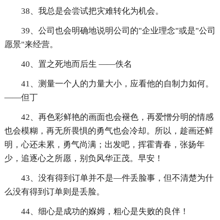
38、我总是会尝试把灾难转化为机会。
39、公司也会明确地说明公司的"企业理念"或是"公司
愿景"来经营。
40、置之死地而后生 ——佚名
41、测量一个人的力量大小，应看他的自制力如何。
——但丁
42、再色彩鲜艳的画面也会褪色，再爱憎分明的情感
也会模糊，再无所畏惧的勇气也会冷却。所以，趁画还鲜
明，心还未累，勇气尚满；出发吧，挥霍青春，张扬年
少，追逐心之所愿，别负风华正茂。早安！
43、没有得到订单并不是—件丢脸事，但不清楚为什
么没有得到订单则是丢脸。
44、细心是成功的媬姆，粗心是失败的良伴！