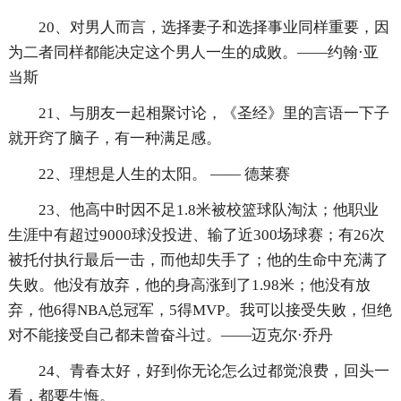
20、对男人而言，选择妻子和选择事业同样重要，因
为二者同样都能决定这个男人一生的成败。——约翰·亚
当斯
21、与朋友一起相聚讨论，《圣经》里的言语一下子
就开窍了脑子，有一种满足感。
22、理想是人生的太阳。 —— 德莱赛
23、他高中时因不足1.8米被校篮球队淘汰；他职业
生涯中有超过9000球没投进、输了近300场球赛；有26次
被托付执行最后一击，而他却失手了；他的生命中充满了
失败。他没有放弃，他的身高涨到了1.98米；他没有放
弃，他6得NBA总冠军，5得MVP。我可以接受失败，但绝
对不能接受自己都未曾奋斗过。——迈克尔·乔丹
24、青春太好，好到你无论怎么过都觉浪费，回头一
看，都要生悔。