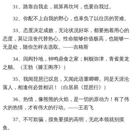
31、路靠自我走，就算再坎坷，也要自我过。
32、你配不上自我的野心，也辜负了以往历的苦难。
33、态度决定成败，无论状况好坏，都要抱着用心的
态度，莫让沮丧代替热心。性命能够价值极高，也能够一
无是处，随你怎样去选取。——吉格斯
34、闾阎扑地，钟鸣鼎食之家；舸舰弥津，青雀黄龙
之舳。（王勃《滕王阁序》）
35、我闻琵琶已叹息，又闻此语重唧唧。同是天涯沦
落人，相逢何必曾相识！（白居易《琵琶行》）
36、热情，像熊熊的火焰，是一切的原动力！有了伟
大的热情，才有伟大的行动。——王若飞
37、不可欺骗，摸鱼要摸的高明，无此本领就别摸
鱼。