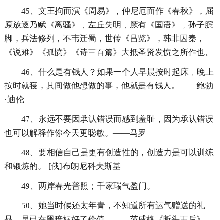
45、文王拘而演《周易》，仲尼厄而作《春秋》，屈
原放逐乃赋《离骚》，左丘失明，厥有《国语》，孙子膑
脚，兵法修列，不韦迁蜀，世传《吕览》，韩非囚秦，
《说难》《孤愤》《诗三百篇》大抵圣贤发愤之所作也。
46、什么是有钱人？如果一个人早晨按时起床，晚上
按时就寝，其间做他想做的事，他就是有钱人。——鲍勃
·迪伦
47、永远不要因承认错误而感到羞耻，因为承认错误
也可以解释作你今天更聪敏。――马罗
48、要相信自己是更有创造性的，创造力是可以训练
和锻炼的。 [俄]布朗尼科夫斯基
49、两岸春光普照；千家瑞气盈门。
50、她当时候还太年青，不知道所有运气赠送的礼
品，早已在黑暗标好了价值。——茨威格《断头王后》