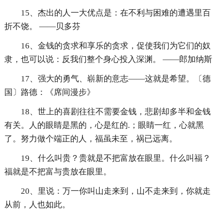
15、杰出的人一大优点是：在不利与困难的遭遇里百
折不饶。 ——贝多芬
16、金钱的贪求和享乐的贪求，促使我们为它们的奴
隶，也可以说：反我们整个身心投入深渊。 ——郎加纳斯
17、强大的勇气、崭新的意志——这就是希望。〔德
国〕路德：《席间漫步》
18、世上的喜剧往往不需要金钱，悲剧却多半和金钱
有关。人的眼睛是黑的，心是红的.；眼睛一红，心就黑
了。努力做个端正的人，福虽未至，祸已远离。
19、什么叫贵？贵就是不把富放在眼里。什么叫福？
福就是不把富与贵放在眼里。
20、里说：万一你叫山走来到，山不走来到，你就走
从前，人也如此。