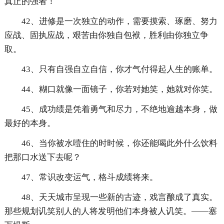
真正的强者！
42、进修是一次独立的动作，需要摸索、琢磨、努力
应战、固执应战，艰苦由你独自包袱，胜利由你独立争
取。
43、只有自强自立自信，你才气付得起人生的账单。
44、糊口就像一面镜子，你若对她笑，她就对你笑。
45、成功绩是凭着勇气和尽力，不绝地逾越本身，做
最好的本身。
46、当你被水噎住的时时候，你还能喝此外什么饮料
把那口水送下去呢？
47、常识改变运气，格斗成绩将来。
48、天天城市呈现一些新的古迹，戏言酿成了真实。
那些规划讥笑别人的人将发明他们本身被人讥笑。——塞