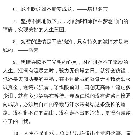
6、蛇不吃蛇就不能变成龙。——培根名言
7、坚持不懈地做下去，才能够扫除挡在梦想前面的
障碍，实现美好的人生蓝图。
8、短暂的激情是不值钱的，只有持久的激情才是赚
钱的。——马云
9、黑暗吞噬不了光明的心灵，困难阻挡不了坚毅的
人生。江河有流尽之时，毅力无倒塌之日。就算会彷徨，
也还要去闯我要的幸福，在不远处我的骄傲无可救药烈火
试真金，逆境试强者，珍惜眼前时，再创更高峰！流过多
少泪，就有多少笑容在等待。赤西仁说的没有道路直接通
向成功，必须用自己的辛勤与汗水来凝结这条漫长的道
路。没有翻不过的高山，没有走不出的沙漠，更没有超越
不了的自我。
10、人生不是止水，总会出现许多出乎意料之事。泰