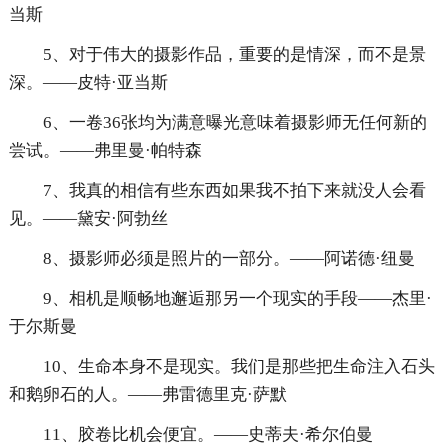
当斯
5、对于伟大的摄影作品，重要的是情深，而不是景
深。——皮特·亚当斯
6、一卷36张均为满意曝光意味着摄影师无任何新的
尝试。——弗里曼·帕特森
7、我真的相信有些东西如果我不拍下来就没人会看
见。——黛安·阿勃丝
8、摄影师必须是照片的一部分。——阿诺德·纽曼
9、相机是顺畅地邂逅那另一个现实的手段——杰里·
于尔斯曼
10、生命本身不是现实。我们是那些把生命注入石头
和鹅卵石的人。——弗雷德里克·萨默
11、胶卷比机会便宜。——史蒂夫·希尔伯曼