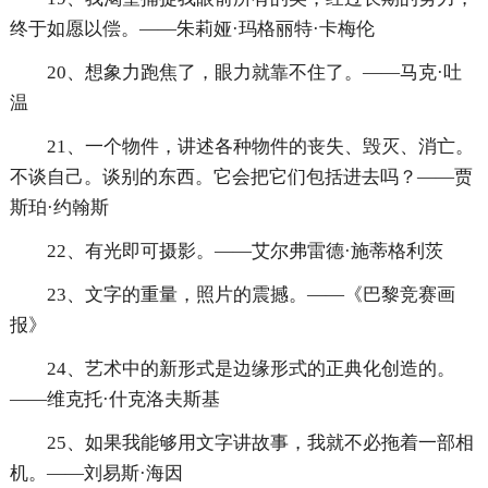
终于如愿以偿。——朱莉娅·玛格丽特·卡梅伦
20、想象力跑焦了，眼力就靠不住了。——马克·吐
温
21、一个物件，讲述各种物件的丧失、毁灭、消亡。
不谈自己。谈别的东西。它会把它们包括进去吗？——贾
斯珀·约翰斯
22、有光即可摄影。——艾尔弗雷德·施蒂格利茨
23、文字的重量，照片的震撼。——《巴黎竞赛画
报》
24、艺术中的新形式是边缘形式的正典化创造的。
——维克托·什克洛夫斯基
25、如果我能够用文字讲故事，我就不必拖着一部相
机。——刘易斯·海因