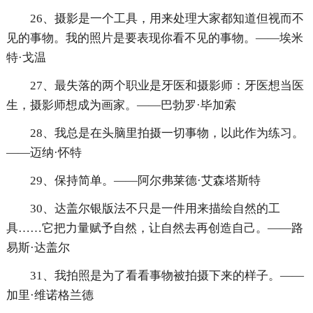
26、摄影是一个工具，用来处理大家都知道但视而不
见的事物。我的照片是要表现你看不见的事物。——埃米
特·戈温
27、最失落的两个职业是牙医和摄影师：牙医想当医
生，摄影师想成为画家。——巴勃罗·毕加索
28、我总是在头脑里拍摄一切事物，以此作为练习。
——迈纳·怀特
29、保持简单。——阿尔弗莱德·艾森塔斯特
30、达盖尔银版法不只是一件用来描绘自然的工
具……它把力量赋予自然，让自然去再创造自己。——路
易斯·达盖尔
31、我拍照是为了看看事物被拍摄下来的样子。——
加里·维诺格兰德