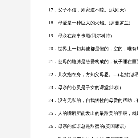
17．父子不信，则家道不睦。(武则天)
18．母爱是一种巨大的火焰。(罗曼罗兰)
19．母亲在家事事顺(阿尔科特)
20．世界上一切其他都是假的，空的，唯有
21．慈母的胳膊是慈爱构成的，孩子睡在里面
22．儿女抱在身，方知父母恩。---(老挝)谚
23．母亲的心灵是子女的课堂(比彻)
24．没有无私的，自我牺牲的母爱的帮助，
25．人的嘴唇所能发出的最甜美的字眼，就是
26．母亲的低语总是甜蜜的(英国谚语)