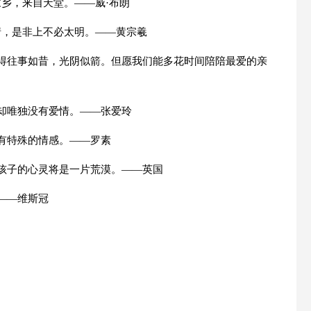
乡，来自天堂。——威·布朗
情，是非上不必太明。——黄宗羲
觉得往事如昔，光阴似箭。但愿我们能多花时间陪陪最爱的亲
，却唯独没有爱情。——张爱玲
有特殊的情感。——罗素
，孩子的心灵将是一片荒漠。——英国
——维斯冠