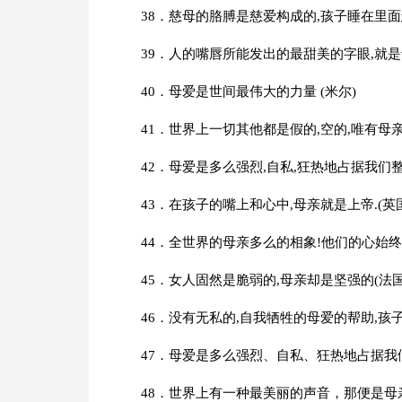
38．慈母的胳膊是慈爱构成的,孩子睡在里面怎
39．人的嘴唇所能发出的最甜美的字眼,就是母
40．母爱是世间最伟大的力量 (米尔)
41．世界上一切其他都是假的,空的,唯有母亲
42．母爱是多么强烈,自私,狂热地占据我们整
43．在孩子的嘴上和心中,母亲就是上帝.(英国
44．全世界的母亲多么的相象!他们的心始终
45．女人固然是脆弱的,母亲却是坚强的(法国
46．没有无私的,自我牺牲的母爱的帮助,孩子
47．母爱是多么强烈、自私、狂热地占据我
48．世界上有一种最美丽的声音，那便是母亲