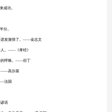
得来成功。
去半分。
要迸发激情了。——金志文
于人。——《孝经》
亲的呼唤。——但丁
。——高尔基
——法国
国谚语