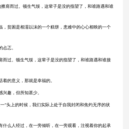
生的擦肩而过。顿生气馁，这辈子是没的指望了，和谁路遇和谁
。
降临，贫困是相濡以沫的一个糕饼，患难中的心心相映的一个
的忐忑。
擦肩而过。顿生气馁，这辈子是没的指望了，和谁路遇和谁接
秒活着的意义，那就是幸福的。
感兴趣，但所知甚少。
唯一"头上的时候，我们实际上处于自我封闭和焦灼无序的状
道有什么人经过，在一旁倾听，在一旁观看，注视着你的起承