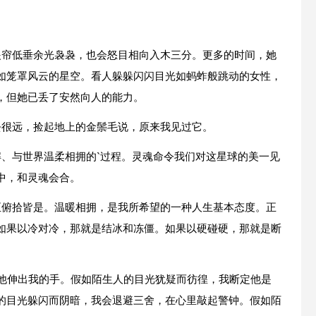
眼帘低垂余光袅袅，也会怒目相向入木三分。更多的时间，她
如笼罩风云的星空。看人躲躲闪闪目光如蚂蚱般跳动的女性，
，但她已丢了安然向人的能力。
去很远，捡起地上的金鬃毛说，原来我见过它。
解、与世界温柔相拥的`过程。灵魂命令我们对这星球的美一见
中，和灵魂会合。
至俯拾皆是。温暖相拥，是我所希望的一种人生基本态度。正
如果以冷对冷，那就是结冰和冻僵。如果以硬碰硬，那就是断
向他伸出我的手。假如陌生人的目光犹疑而彷徨，我断定他是
的目光躲闪而阴暗，我会退避三舍，在心里敲起警钟。假如陌