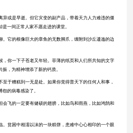
母离异或是早逝。但它灾变的副产品，带着天力人力难违的僵
却是一间正常人家不愿走进的课堂。
红柳。它的根像巨大的章鱼的无数脚爪，缠附到沙丘逶迤的边
时候，你一下子苍老又年轻。菲薄的纸页和人们所共知的文字
共振，为精神增添了新的钙质。
也不至于糟糕到一无是处。如果你觉得普天下的任何人和事，
博怨的病毒感染了。
。但会飞的一定要有健硕的翅膀，比如鸟和雨燕，比如鸿鹄和
降临。贫困中相濡以沫的一块糕饼，患难中心心相印的一个眼