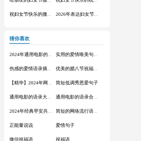
给朋友的妇女节微信祝福语合集44句
祝妇女节快乐的祝福语微信摘录40条
祝妇女节快乐的微信祝福语汇编47条
2026年表达妇女节快乐的祝福语短信48句
猜你喜欢
2024年通用电影的语录摘录88条
实用的爱情唯美句子汇编56条
伤感的爱情语录摘录81条
优美的腊八节祝福语71条
简短低调秀恩爱句子
【精华】2024年网络流行的语录摘录32句
通用电影的语录大汇总88条
通用电影的语录合集70条
2024年经典早安共勉句子短信汇总41句
简短的网络流行语录摘录50句
正能量说说
爱情句子
微信祝福语
祝福语