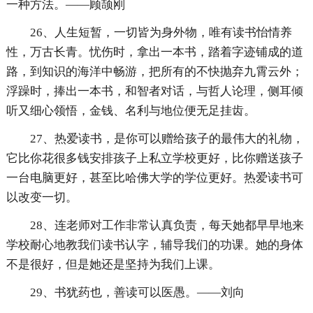
一种方法。——顾颉刚
26、人生短暂，一切皆为身外物，唯有读书怡情养
性，万古长青。忧伤时，拿出一本书，踏着字迹铺成的道
路，到知识的海洋中畅游，把所有的不快抛弃九霄云外；
浮躁时，捧出一本书，和智者对话，与哲人论理，侧耳倾
听又细心领悟，金钱、名利与地位便无足挂齿。
27、热爱读书，是你可以赠给孩子的最伟大的礼物，
它比你花很多钱安排孩子上私立学校更好，比你赠送孩子
一台电脑更好，甚至比哈佛大学的学位更好。热爱读书可
以改变一切。
28、连老师对工作非常认真负责，每天她都早早地来
学校耐心地教我们读书认字，辅导我们的功课。她的身体
不是很好，但是她还是坚持为我们上课。
29、书犹药也，善读可以医愚。——刘向