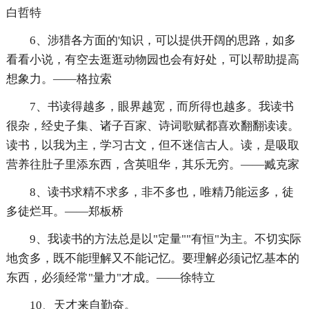
白哲特
6、涉猎各方面的'知识，可以提供开阔的思路，如多
看看小说，有空去逛逛动物园也会有好处，可以帮助提高
想象力。——格拉索
7、书读得越多，眼界越宽，而所得也越多。我读书
很杂，经史子集、诸子百家、诗词歌赋都喜欢翻翻读读。
读书，以我为主，学习古文，但不迷信古人。读，是吸取
营养往肚子里添东西，含英咀华，其乐无穷。——臧克家
8、读书求精不求多，非不多也，唯精乃能运多，徒
多徒烂耳。——郑板桥
9、我读书的方法总是以"定量""有恒"为主。不切实际
地贪多，既不能理解又不能记忆。要理解必须记忆基本的
东西，必须经常"量力"才成。——徐特立
10、天才来自勤奋。