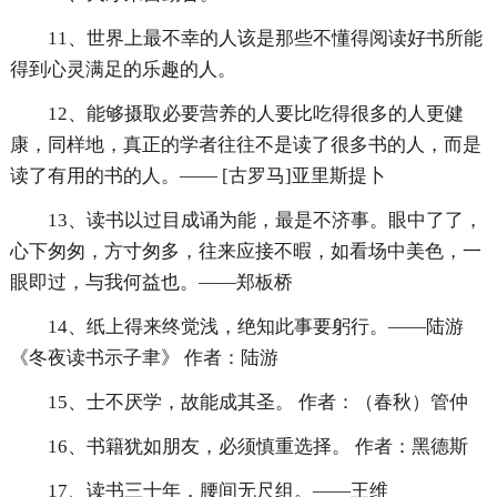
11、世界上最不幸的人该是那些不懂得阅读好书所能
得到心灵满足的乐趣的人。
12、能够摄取必要营养的人要比吃得很多的人更健
康，同样地，真正的学者往往不是读了很多书的人，而是
读了有用的书的人。—— [古罗马]亚里斯提卜
13、读书以过目成诵为能，最是不济事。眼中了了，
心下匆匆，方寸匆多，往来应接不暇，如看场中美色，一
眼即过，与我何益也。——郑板桥
14、纸上得来终觉浅，绝知此事要躬行。——陆游
《冬夜读书示子聿》 作者：陆游
15、士不厌学，故能成其圣。 作者：（春秋）管仲
16、书籍犹如朋友，必须慎重选择。 作者：黑德斯
17、读书三十年，腰间无尺组。——王维