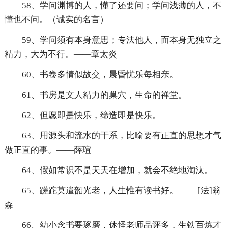
58、学问渊博的人，懂了还要问；学问浅薄的人，不
懂也不问。（诚实的名言）
59、学问须有本身意思；专法他人，而本身无独立之
精力，大为不行。——章太炎
60、书卷多情似故交，晨昏忧乐每相亲。
61、书房是文人精力的巢穴，生命的禅堂。
62、但愿即是快乐，缔造即是快乐。
63、用源头和流水的干系，比喻要有正直的思想才气
做正直的事。——薛瑄
64、假如常识不是天天在增加，就会不绝地淘汰。
65、蹉跎莫遣韶光老，人生惟有读书好。 ——[法]翁
森
66、幼小念书要琢磨，休怪老师品评多，生铁百炼才