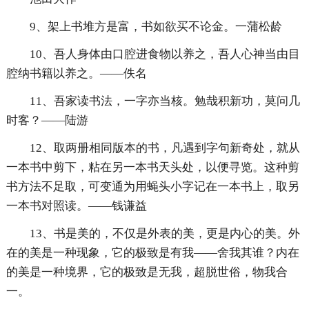
9、架上书堆方是富，书如欲买不论金。一蒲松龄
10、吾人身体由口腔进食物以养之，吾人心神当由目
腔纳书籍以养之。——佚名
11、吾家读书法，一字亦当核。勉哉积新功，莫问几
时客？——陆游
12、取两册相同版本的书，凡遇到字句新奇处，就从
一本书中剪下，粘在另一本书天头处，以便寻览。这种剪
书方法不足取，可变通为用蝇头小字记在一本书上，取另
一本书对照读。——钱谦益
13、书是美的，不仅是外表的美，更是内心的美。外
在的美是一种现象，它的极致是有我——舍我其谁？内在
的美是一种境界，它的极致是无我，超脱世俗，物我合
一。