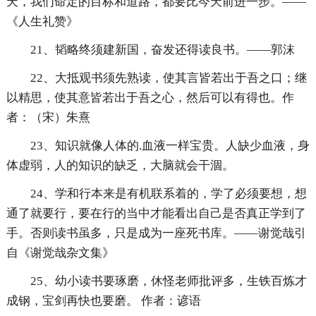
天，我们命定的目标和道路，都要比今天前进一步。——
《人生礼赞》
21、韬略终须建新国，奋发还得读良书。——郭沫
22、大抵观书须先熟读，使其言皆若出于吾之口；继
以精思，使其意皆若出于吾之心，然后可以有得也。作
者：（宋）朱熹
23、知识就像人体的.血液一样宝贵。人缺少血液，身
体虚弱，人的知识的缺乏，大脑就会干涸。
24、学和行本来是有机联系着的，学了必须要想，想
通了就要行，要在行的当中才能看出自己是否真正学到了
手。否则读书虽多，只是成为一座死书库。——谢觉哉引
自《谢觉哉杂文集》
25、幼小读书要琢磨，休怪老师批评多，生铁百炼才
成钢，宝剑再快也要磨。 作者：谚语