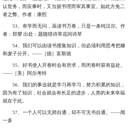
认世务，而应事时，又当据书理而审其事宜。如此方免二
者之弊。作者：康熙
53、有学而无问，虽读书万卷，只是一条钝汉尔。作
者：郑燮 出处：题随猎诗草花间诗草
54、我们可以由读书搜集知识，但必须利用思考把糠
和麦子分开。——［德］富斯德
55、好书使人开卷时会有所求，而闭卷时获有益处。
——［美］阿尔考特
56、我们的事业就是学习再学习，努力积累的知识，
因为有了知识，社会就会有长足的进步，人类的未来幸福
就在于此。
57、一个人可以无师自通，却不可无书自通。——闻
一多