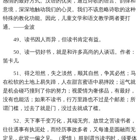
感情的最好方式。汉语的优美，通过诗歌的语言、韵律和
意境，深深地触动我们的心灵。我们不该忽略诗歌的这种
特殊的教化功能。因此，儿童文学和语文教学两者要打
通。——金波
49、读书因人而异，但读书肯定有益。
50、读一切好书，就是和许多高尚的人谈话。作者：
笛卡儿
51、得之坦然，失之淡然，顺其自然，争其必然；马
在松软的土地上易失蹄，人在甜言蜜语中易摔跤；运气就
是机会碰巧撞到了你的努力；视爱情为奢侈品，有最好，
没有也能活；如果不读书，行万里路也不过是个邮差；所
谓门槛，过去了就是门，没过去就成了槛。
52、天下事千变万化，其端无穷。故世之苦读书者，
往往遇事有执泥处，而经历事故多者，又每逢是圆融而无
定见，此皆一偏之见。（爱情 ）朕则谓当读书时，须要体