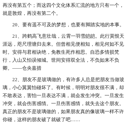
再没有第五个；而这四个文化体系汇流的地方只有一个，
就是敦煌，再没有第二个。
20、要有遥不可及的梦想，也要有脚踏实地的本事。
21、跨鹤高飞意壮哉，云霄一羽雪皑皑。此行莫恨天
涯远，咫尺理塘归去来。但曾相见便相知，相见何如不见
时。安得与君相诀绝，免教生死作相思。自恐多情损梵
行，入山又怕误倾城。世间安得双全法，不负如来不负
卿。——仓央嘉措
22、朋友不是玻璃做的，有许多人总是把朋友当做玻
璃，小心翼翼怕碰坏了。有时候，明明对朋友很不满，却
不敢表达，害怕一旦表达不满，就会发生冲突。一旦发生
冲突，就会伤害感情。一旦伤害感情，就失去这个朋友。
真正的朋友不是玻璃做的，如果朋友真的像玻璃一样不许
你碰，这样的朋友破了就破了吧……