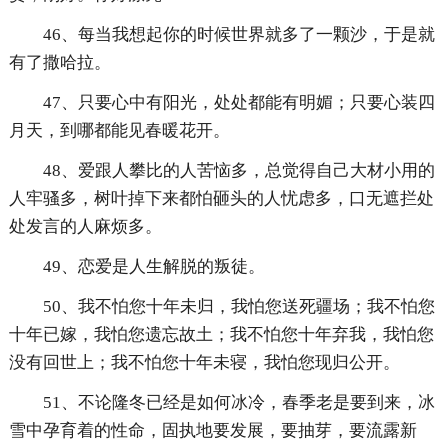
46、每当我想起你的时候世界就多了一颗沙，于是就
有了撒哈拉。
47、只要心中有阳光，处处都能有明媚；只要心装四
月天，到哪都能见春暖花开。
48、爱跟人攀比的人苦恼多，总觉得自己大材小用的
人牢骚多，树叶掉下来都怕砸头的人忧虑多，口无遮拦处
处发言的人麻烦多。
49、恋爱是人生解脱的叛徒。
50、我不怕您十年未归，我怕您送死疆场；我不怕您
十年已嫁，我怕您遗忘故土；我不怕您十年弃我，我怕您
没有回世上；我不怕您十年未寝，我怕您现归公开。
51、不论隆冬已经是如何冰冷，春季老是要到来，冰
雪中孕育着的性命，固执地要发展，要抽芽，要流露新