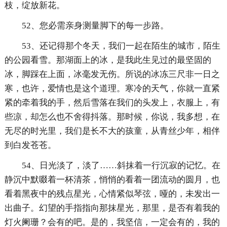
枝，绽放新花。
52、您必需亲身测量脚下的每一步路。
53、还记得那个冬天，我们一起在陌生的城市，陌生
的公园看雪。那湖面上的冰，是我此生见过的最坚固的
冰，脚踩在上面，冰毫发无伤。所说的冰冻三尺非一日之
寒，也许，爱情也是这个道理。寒冷的天气，你就一直紧
紧的牵着我的手，然后雪落在我们的头发上，衣服上，有
些凉，却怎么也不舍得抖落。那时候，你说，我多想，在
无尽的时光里，我们是长不大的孩童，从青丝少年，相伴
到白发苍苍。
54、日光淡了，淡了……斜抹着一行沉寂的记忆。在
静沉中默啜着一杯清茶，悄悄的看着一团流动的圆月，也
看着黑夜中的残点星光，心情紧似琴弦，哑的，未发出一
出曲子。幻望的手指指向那抹星光，那里，是否有着我的
灯火阑珊？会有的吧。是的，我坚信，一定会有的，我的