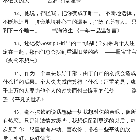
不低头的人。——[古罗马]塞涅卡
42、他说，都怪我，把你变成了唯一。 不断地选择，
不断地追寻，拼命地填补心中的漏洞，排除了所有人。 只
剩下一个唯一。 ——书海沧生 《十年一品温如言》
43、还记得Gossip Girl里的一句话吗？如果两个人注
定在一起，那他们总会找到重温旧梦的路。 ——墨宝非宝
《念念不想忘》
44、作为一个重要领导干部，由于自己的弱点会造成
什么样的后果。个人失去威信算得了什么！严重的是，成
千上万的人要为他个人的过失而付出惨重的代价！ ——路
遥 《平凡的世界》
45、毫不掩饰的说我想做一切我想对你的亲昵，像所
有热恋。只是让激情放缓些，我想保留到更远的以后，每
次见到你，眼里都有冲动。喜欢你，带着一些平淡的欣
赏，刚好。你好漂亮