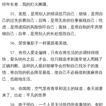
经年长卷，我的灯火阑珊。
55、发怒，是用别人的错误惩罚自己；烦恼，是用自
己的过失折磨自己；后悔，是用无奈的往事摧残自己；忧
虑，是用虚拟的风险惊吓自己；孤独，是用自制的牢房禁
锢自己；自卑，是用别人的长处抵毁自己。
56、荣誉像影子一样紧跟着美德。
57、有些人爱走偏锋，只有在将生活的步调转得很
快，晕头转向之后，才会。但只顾追求刺激常使人罔顾了
正确判断。这样的人最好能够学会控制自己找乐子的激
情，将自毁的机会降至最低，使自己不必藉借刺激麻痹自
己，也能地生活。
58、你闻闻，空气里有青草和泥土的味道，春天就要
来了。出处：平凡的世界
59、终于明白，一个人是无法抵挡所有事情的。有时