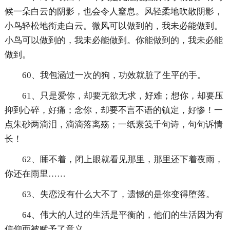
候一朵白云的阴影，也会令人窒息。风轻柔地吹散阴影，
小鸟轻松地衔走白云。微风可以做到的，我未必能做到。
小鸟可以做到的，我未必能做到。你能做到的，我未必能
做到。
60、我包涵过一次的狗，功效就脏了生平的手。
61、只是爱你，却要无欲无求，好难；想你，却要压
抑到心碎，好痛；念你，却要不言不语的镇定，好惨！一
点朱砂两滴泪，滴滴落离殇；一纸素笺千句诗，句句诉情
长！
62、睡不着，闭上眼就看见那里，那里还下着夜雨，
你还在雨里……
63、失恋没有什么大不了，遗憾的是你变得堕落。
64、伟大的人过的生活是平衡的，他们的生活因为有
信仰而被赋予了意义。