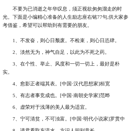
不要为已消逝之年华叹息，须正视欲匆匆溜走的时
光。下面是小编精心准备的人生励志座右铭77句,供大家参
考借鉴，希望可以帮助到有需要的朋友。
1、不发奋，则心日颓废。不检束，则心日恣肆。
2、淡然无为，神气自足，以此为不死之药。
3、在个性、举止、风度和一切一切上，最好是朴
实。
4、愈影正者端其表。[中国·汉代思想家]桓宽
5、有志者事竞成也。[中国·南朝史学家]范晔
6、虚荣对于浅薄的美人最为适宜。
7、宁可清贫，不可浊富。[中国·明代小说家]罗贯中
8、请君看取东流水，方识人间别意长。