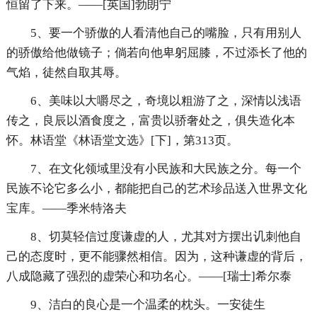
恒留了下来。——[英国]勃朗宁
5、要一个骄傲的人看清他自己的嘴脸，只有用别人
的骄傲给他做镜子；倘若向他卑躬屈膝，不过添长了他的
气焰，徒然自取其辱。
6、美味以大嚼尽之，奇境以粗游了之，深情以浅语
传之，良辰以酒食度之，富贵以骄奢处之，俱失造化本
怀。林语堂《林语堂文选》[下]，第313页。
7、在文化领域里没有小民族和大民族之分。每一个
民族不论它多么小，都能把自己的艺术珍品送入世界文化
宝库。——季米特洛夫
8、切莫轻信过度谦虚的人，尤其对方摆出讥刺他自
己的态度时，更不能骤然相信。因为，这种谦虚的背后，
八成隐藏了强烈的虚荣心和功名心。——[瑞士]希尔泰
9、洁白的良心是一个温柔的枕头。一安徒生