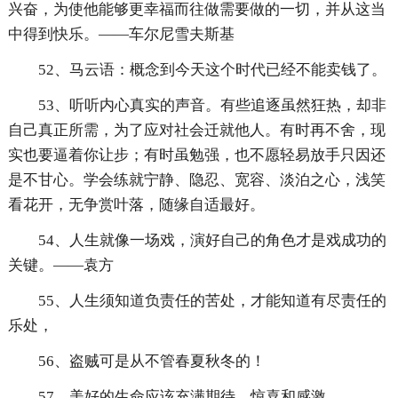
兴奋，为使他能够更幸福而往做需要做的一切，并从这当
中得到快乐。——车尔尼雪夫斯基
52、马云语：概念到今天这个时代已经不能卖钱了。
53、听听内心真实的声音。有些追逐虽然狂热，却非
自己真正所需，为了应对社会迁就他人。有时再不舍，现
实也要逼着你让步；有时虽勉强，也不愿轻易放手只因还
是不甘心。学会练就宁静、隐忍、宽容、淡泊之心，浅笑
看花开，无争赏叶落，随缘自适最好。
54、人生就像一场戏，演好自己的角色才是戏成功的
关键。——袁方
55、人生须知道负责任的苦处，才能知道有尽责任的
乐处，
56、盗贼可是从不管春夏秋冬的！
57、美好的生命应该充满期待、惊喜和感激。