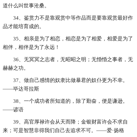
道什么叫世事沧桑。
34、鉴赏力不是靠观赏中等作品而是要靠观赏最好作
品才能培育成的。
35、相亲是为了相恋，相恋是为了相爱，相爱是为了
相伴，相伴是为了永远！
36、无冥冥之志者，无昭昭之明；无惛惛之事者，无
赫赫之功。
37、做自己感情的奴隶比做暴君的奴仆更为不幸。
——毕达哥拉斯
38、一个成功者所知道的，除了勤奋，便是谦逊。
——谚语
39、高官厚禄许会从天而降；金银财富许会不求自
来；可是智慧非得我们自己去追求不可。——爱·扬格