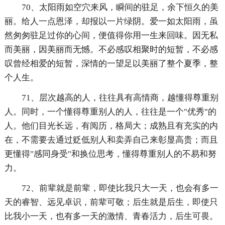
70、太阳雨如空穴来风，瞬间的驻足，余下恒久的美
丽。给人一点恩泽，却报以一片绿阴。爱一如太阳雨，虽
然匆匆驻足过你的心间，便值得你用一生来回味。因无私
而美丽，因美丽而无憾。不必感叹相聚时的短暂，不必感
叹曾经相爱的短暂，深情的一望足以美丽了整个夏季，整
个人生。
71、层次越高的人，往往具有高情商，越懂得尊重别
人。同时，一个懂得尊重别人的人，往往是一个"优秀"的
人。他们目光长远，有阅历，格局大；成熟且有充实的内
在，不需要去通过贬低别人和卖弄自己来彰显高贵；而且
更懂得"感同身受"和换位思考，懂得尊重别人的不易和努
力。
72、前辈就是前辈，即使比我只大一天，也会有多一
天的睿智、远见卓识，前辈可敬；后生就是后生，即使只
比我小一天，也有多一天的激情、青春活力，后生可畏。